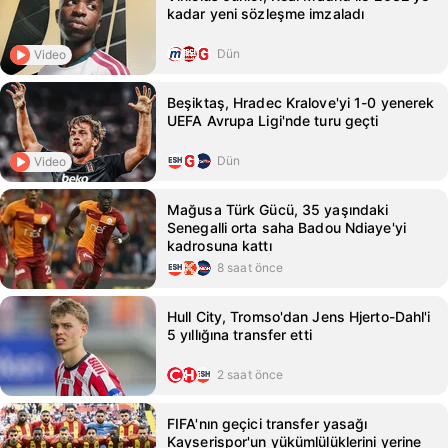
kadar yeni sözleşme imzaladı
Dün
Video
Beşiktaş, Hradec Kralove'yi 1-0 yenerek
UEFA Avrupa Ligi'nde turu geçti
Dün
Video
Mağusa Türk Gücü, 35 yaşındaki
Senegalli orta saha Badou Ndiaye'yi
kadrosuna kattı
8 saat önce
Hull City, Tromso'dan Jens Hjerto-Dahl'i
5 yıllığına transfer etti
2 saat önce
FIFA'nın geçici transfer yasağı
Kayserispor'un yükümlülüklerini yerine