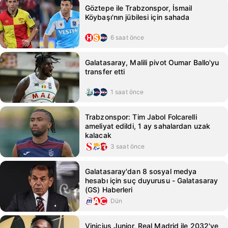
Göztepe ile Trabzonspor, İsmail
Köybaşı'nın jübilesi için sahada
6 saat önce
Galatasaray, Malili pivot Oumar Ballo'yu
transfer etti
1 saat önce
Trabzonspor: Tim Jabol Folcarelli
ameliyat edildi, 1 ay sahalardan uzak
kalacak
3 saat önce
Galatasaray'dan 8 sosyal medya
hesabı için suç duyurusu - Galatasaray
(GS) Haberleri
Dün
Vinicius Junior, Real Madrid ile 2032'ye