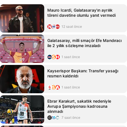
Mauro Icardi, Galatasaray'ın ayrılık
töreni davetine olumlu yanıt vermedi
12 saat önce
Galatasaray, milli smaçör Efe Mandıracı
ile 2 yıllık sözleşme imzaladı
1 saat önce
Kayserispor Başkanı: Transfer yasağı
resmen kaldırıldı
1 saat önce
Ebrar Karakurt, sakatlık nedeniyle
Avrupa Şampiyonası kadrosuna
alınmadı
7 saat önce