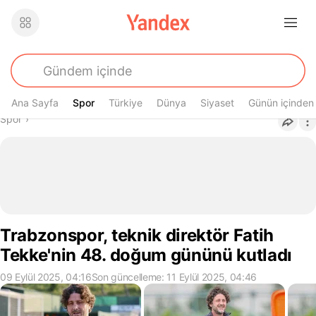
Ana Sayfa
Spor
Spor
Türkiye
Dünya
Siyaset
Günün içinden
Buradasın
Spor
›
Trabzonspor, teknik direktör Fatih
Tekke'nin 48. doğum gününü kutladı
09 Eylül 2025, 04:16
Son güncelleme: 11 Eylül 2025, 04:46