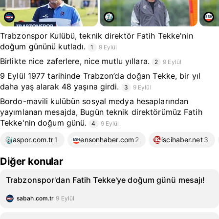
Trabzonspor Kulübü, teknik direktör Fatih Tekke'nin
doğum gününü kutladı.
1
9 Eylül
Birlikte nice zaferlere, nice mutlu yıllara.
2
9 Eylül
9 Eylül 1977 tarihinde Trabzon’da doğan Tekke, bir yıl
daha yaş alarak 48 yaşına girdi.
3
9 Eylül
Bordo-mavili kulübün sosyal medya hesaplarından
yayımlanan mesajda, Bugün teknik direktörümüz Fatih
Tekke'nin doğum günü.
4
9 Eylül
aspor.com.tr
1
ensonhaber.com
2
iscihaber.net
3
Diğer konular
Trabzonspor'dan Fatih Tekke'ye doğum günü mesajı!
sabah.com.tr
9 Eylül