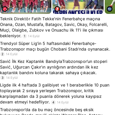
Teknik Direktör Fatih Tekke'nin Fenerbahçe maçına
Onana, Ozan, Mustafa, Batagov, Savic, Okay, Folcarelli,
Muçi, Olaigbe, Zubkov ve Onuachu ilk 11'i ile çıkması
bekleniyor.
1
14 Eylül
Trendyol Süper Lig’in 5 haftasındaki Fenerbahçe-
Trabzonspor maçı bugün Chobani Stadı’nda oynanacak.
2
14 Eylül
Savić İlk Kez Kaptanlık BandıylaTrabzonspor’un stoperi
Savić, Uğurcan Çakır’ın ayrılığının ardından ilk kez
kaptanlık bandını koluna takarak sahaya çıkacak.
3
14 Eylül
Ligde ilk 4 haftada 3 galibiyet ve 1 beraberlikle 10 puan
toplayarak 2 sıraya yerleşen Trabzonspor, kritik
karşılaşmadan da 3 puanla dönerek yoluna kayıpsız
devam etmeyi hedefliyor.
4
14 Eylül
Trabzonspor’da da bu maç öncesinde beş eksik