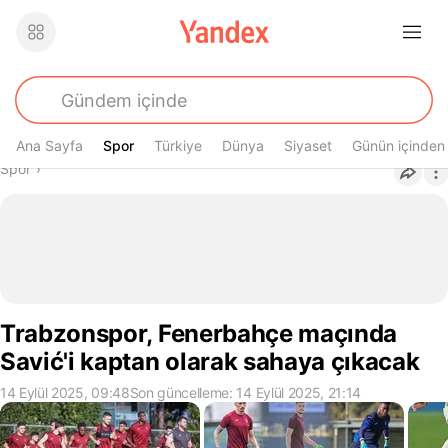
Ana Sayfa
Spor
Spor
Türkiye
Dünya
Siyaset
Günün içinden
Buradasın
Spor
›
Trabzonspor, Fenerbahçe maçında
Savić'i kaptan olarak sahaya çıkacak
14 Eylül 2025, 09:48
Son güncelleme: 14 Eylül 2025, 21:14