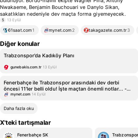
bulunuyor. Bordo-mavili ekipte Wagner Pina, Antony
Nwakaeme, Benjamin Bouchouari ve Danylo Sikan,
sakatlıkları nedeniyle dev maçta forma giyemeyecek.
5
13 Eylül
61saat.com
1
mynet.com
2
takagazete.com.tr
3
Diğer konular
Trabzonspor’da Kadıköy Planı
gunebakis.com.tr
13 Eylül
Fenerbahçe ile Trabzonspor arasındaki dev derbi
öncesi 11'ler belli oldu! İşte maçtan önemli notlar... -
Fenerbahçe (FB) Haberleri
mynet.com
14 Eylül
Daha fazla oku
X'teki tartışmalar
Fenerbahçe SK
Trabzonspo