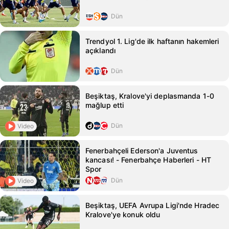
Dün
Trendyol 1. Lig'de ilk haftanın hakemleri
açıklandı
Dün
Beşiktaş, Kralove'yi deplasmanda 1-0
mağlup etti
Dün
Video
Fenerbahçeli Ederson'a Juventus
kancası! - Fenerbahçe Haberleri - HT
Spor
Dün
Video
Beşiktaş, UEFA Avrupa Ligi'nde Hradec
Kralove'ye konuk oldu