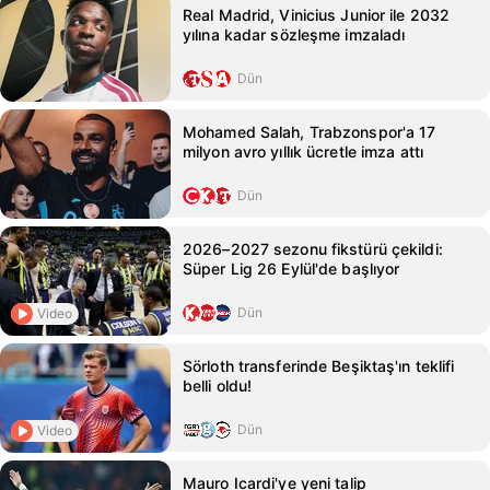
Real Madrid, Vinicius Junior ile 2032
yılına kadar sözleşme imzaladı
Dün
Mohamed Salah, Trabzonspor'a 17
milyon avro yıllık ücretle imza attı
Dün
2026–2027 sezonu fikstürü çekildi:
Süper Lig 26 Eylül'de başlıyor
Dün
Video
Sörloth transferinde Beşiktaş'ın teklifi
belli oldu!
Dün
Video
Mauro Icardi'ye yeni talip