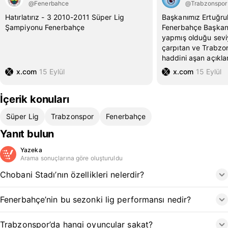
@Fenerbahce
@Trabzonspor
Hatırlatırız - 3 2010-2011 Süper Lig
Başkanımız Ertuğru
Şampiyonu Fenerbahçe
Fenerbahçe Başkanı
yapmış olduğu seviy
çarpıtan ve Trabzo
haddini aşan açıkla
x.com
15 Eylül
x.com
15 Eylül
İçerik konuları
Süper Lig
Trabzonspor
Fenerbahçe
Yanıt bulun
Yazeka
Arama sonuçlarına göre oluşturuldu
Chobani Stadı’nın özellikleri nelerdir?
Fenerbahçe’nin bu sezonki lig performansı nedir?
Trabzonspor’da hangi oyuncular sakat?