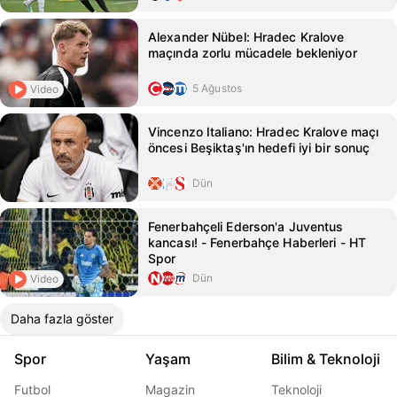
Alexander Nübel: Hradec Kralove
maçında zorlu mücadele bekleniyor
5 Ağustos
Video
Vincenzo Italiano: Hradec Kralove maçı
öncesi Beşiktaş'ın hedefi iyi bir sonuç
Dün
Fenerbahçeli Ederson'a Juventus
kancası! - Fenerbahçe Haberleri - HT
Spor
Dün
Video
Daha fazla göster
Spor
Yaşam
Bilim & Teknoloji
Futbol
Magazin
Teknoloji