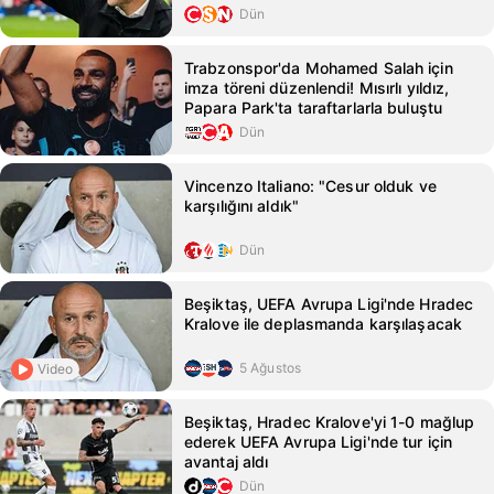
Dün
Trabzonspor'da Mohamed Salah için
imza töreni düzenlendi! Mısırlı yıldız,
Papara Park'ta taraftarlarla buluştu
Dün
Vincenzo Italiano: "Cesur olduk ve
karşılığını aldık"
Dün
Beşiktaş, UEFA Avrupa Ligi'nde Hradec
Kralove ile deplasmanda karşılaşacak
5 Ağustos
Video
Beşiktaş, Hradec Kralove'yi 1-0 mağlup
ederek UEFA Avrupa Ligi'nde tur için
avantaj aldı
Dün