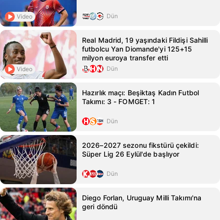
Dün
Video
Real Madrid, 19 yaşındaki Fildişi Sahilli
futbolcu Yan Diomande'yi 125+15
milyon euroya transfer etti
Dün
Video
Hazırlık maçı: Beşiktaş Kadın Futbol
Takımı: 3 - FOMGET: 1
Dün
2026–2027 sezonu fikstürü çekildi:
Süper Lig 26 Eylül'de başlıyor
Dün
Diego Forlan, Uruguay Milli Takımı'na
geri döndü