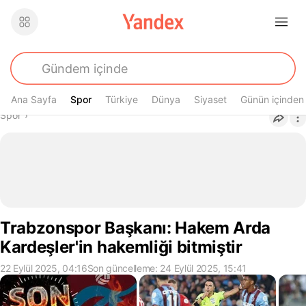
Ana Sayfa
Spor
Spor
Türkiye
Dünya
Siyaset
Günün içinden
Buradasın
Spor
›
Trabzonspor Başkanı: Hakem Arda
Kardeşler'in hakemliği bitmiştir
22 Eylül 2025, 04:16
Son güncelleme: 24 Eylül 2025, 15:41