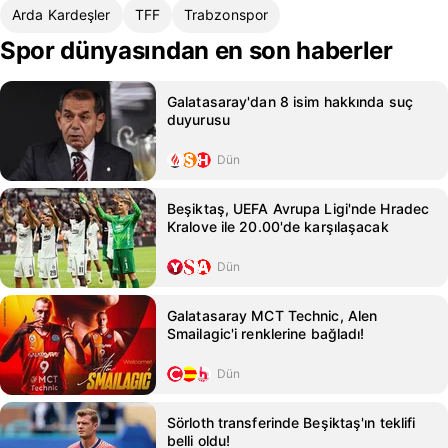
Arda Kardeşler
TFF
Trabzonspor
Spor dünyasından en son haberler
Galatasaray'dan 8 isim hakkında suç
duyurusu
Dün
Beşiktaş, UEFA Avrupa Ligi'nde Hradec
Kralove ile 20.00'de karşılaşacak
Dün
Galatasaray MCT Technic, Alen
Smailagic'i renklerine bağladı!
Dün
Sörloth transferinde Beşiktaş'ın teklifi
belli oldu!