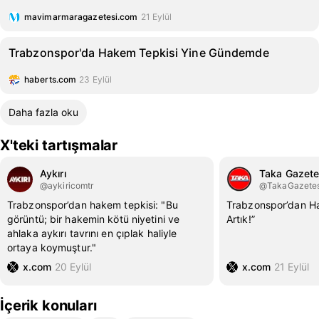
mavimarmaragazetesi.com
21 Eylül
Trabzonspor'da Hakem Tepkisi Yine Gündemde
haberts.com
23 Eylül
Daha fazla oku
X'teki tartışmalar
Aykırı
Taka Gazete
@aykiricomtr
@TakaGazetes
Trabzonspor’dan hakem tepkisi: "Bu
Trabzonspor’dan Ha
görüntü; bir hakemin kötü niyetini ve
Artık!”
ahlaka aykırı tavrını en çıplak haliyle
ortaya koymuştur."
x.com
20 Eylül
x.com
21 Eylül
İçerik konuları