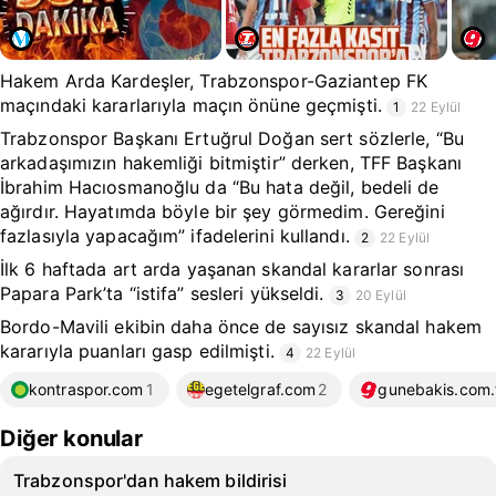
Hakem Arda Kardeşler, Trabzonspor-Gaziantep FK
maçındaki kararlarıyla maçın önüne geçmişti.
1
22 Eylül
Trabzonspor Başkanı Ertuğrul Doğan sert sözlerle, “Bu
arkadaşımızın hakemliği bitmiştir” derken, TFF Başkanı
İbrahim Hacıosmanoğlu da “Bu hata değil, bedeli de
ağırdır. Hayatımda böyle bir şey görmedim. Gereğini
fazlasıyla yapacağım” ifadelerini kullandı.
2
22 Eylül
İlk 6 haftada art arda yaşanan skandal kararlar sonrası
Papara Park’ta “istifa” sesleri yükseldi.
3
20 Eylül
Bordo-Mavili ekibin daha önce de sayısız skandal hakem
kararıyla puanları gasp edilmişti.
4
22 Eylül
kontraspor.com
1
egetelgraf.com
2
gunebakis.com.
Diğer konular
Trabzonspor'dan hakem bildirisi