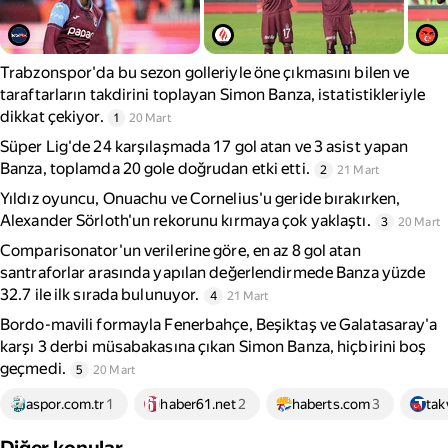
Trabzonspor'da bu sezon golleriyle öne çıkmasını bilen ve
taraftarların takdirini toplayan Simon Banza, istatistikleriyle
dikkat çekiyor.
1
20 Mart
Süper Lig'de 24 karşılaşmada 17 gol atan ve 3 asist yapan
Banza, toplamda 20 gole doğrudan etki etti.
2
21 Mart
Yıldız oyuncu, Onuachu ve Cornelius'u geride bırakırken,
Alexander Sörloth'un rekorunu kırmaya çok yaklaştı.
3
20 Mart
Comparisonator'un verilerine göre, en az 8 gol atan
santraforlar arasında yapılan değerlendirmede Banza yüzde
32.7 ile ilk sırada bulunuyor.
4
21 Mart
Bordo-mavili formayla Fenerbahçe, Beşiktaş ve Galatasaray'a
karşı 3 derbi müsabakasına çıkan Simon Banza, hiçbirini boş
geçmedi.
5
20 Mart
aspor.com.tr
1
haber61.net
2
haberts.com
3
tak