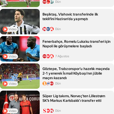
Dün
Beşiktaş, Vlahovic transferinde ilk
teklifini Haziran'da yapmıştı
Dün
Video
Fenerbahçe, Romelu Lukaku transferi için
Napoli ile görüşmelere başladı
7 Ağustos
Video
Göztepe, Trabzonspor'u hazırlık maçında
2-1 yenerek İsmail Köybaşı'nın jübile
maçını kazandı
Dün
Video
Süper Lig takımı, Norveç'ten Lillestrøm
SK'lı Markus Karlsbakk'ı transfer etti
Dün
Video