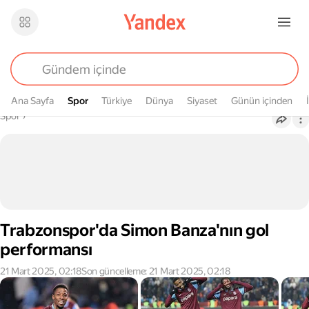
Ana Sayfa
Spor
Spor
Türkiye
Dünya
Siyaset
Günün içinden
Buradasın
Spor
›
Trabzonspor'da Simon Banza'nın gol
performansı
21 Mart 2025, 02:18
Son güncelleme: 21 Mart 2025, 02:18