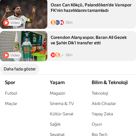
Ozan Can Kökçü, Palandöken'de Vanspor
FK'nin hazırlıklarını tamamladı
Dün
Video
Corendon Alanyaspor, Baran Ali Gezek
ve Şahin Dik'i transfer etti
Dün
Video
Daha fazla göster
Spor
Yaşam
Bilim & Teknoloji
Futbol
Magazin
Teknoloji
Maçlar
Sinema & TV
Akıllı Cihazlar
Kültür-Sanat
Yapay Zeka
Sağlık
Oyun
Seyahat
Big Tech