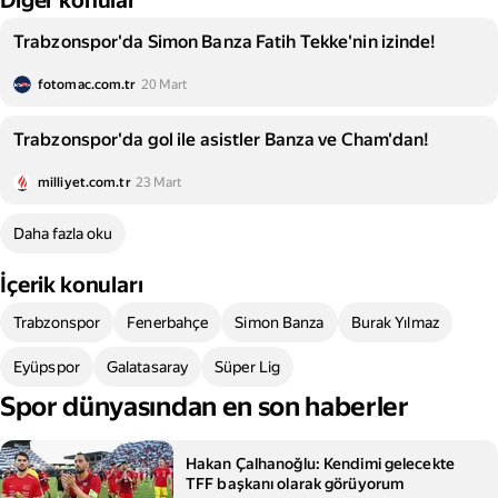
Diğer konular
Trabzonspor'da Simon Banza Fatih Tekke'nin izinde!
fotomac.com.tr
20 Mart
Trabzonspor'da gol ile asistler Banza ve Cham'dan!
milliyet.com.tr
23 Mart
Daha fazla oku
İçerik konuları
Trabzonspor
Fenerbahçe
Simon Banza
Burak Yılmaz
Eyüpspor
Galatasaray
Süper Lig
Spor dünyasından en son haberler
Hakan Çalhanoğlu: Kendimi gelecekte
TFF başkanı olarak görüyorum