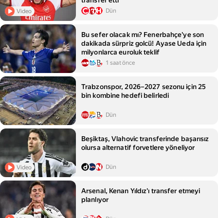
transfer etti
Dün
Video
Bu sefer olacak mı? Fenerbahçe'ye son
dakikada sürpriz golcü! Ayase Ueda için
milyonlarca euroluk teklif
1 saat önce
Trabzonspor, 2026–2027 sezonu için 25
bin kombine hedefi belirledi
Dün
Beşiktaş, Vlahovic transferinde başarısız
olursa alternatif forvetlere yöneliyor
Dün
Video
Arsenal, Kenan Yıldız'ı transfer etmeyi
planlıyor