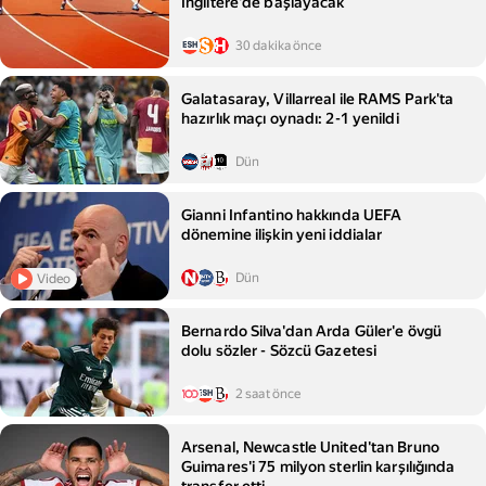
İngiltere'de başlayacak
30 dakika önce
Galatasaray, Villarreal ile RAMS Park'ta
hazırlık maçı oynadı: 2-1 yenildi
Dün
Gianni Infantino hakkında UEFA
dönemine ilişkin yeni iddialar
Dün
Video
Bernardo Silva'dan Arda Güler'e övgü
dolu sözler - Sözcü Gazetesi
2 saat önce
Arsenal, Newcastle United'tan Bruno
Guimares'i 75 milyon sterlin karşılığında