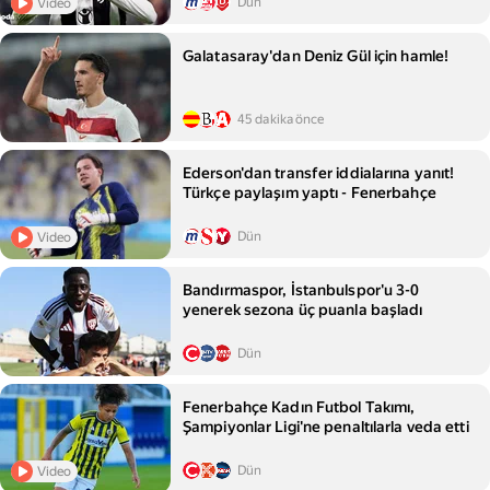
Dün
Video
Galatasaray'dan Deniz Gül için hamle!
45 dakika önce
Ederson'dan transfer iddialarına yanıt!
Türkçe paylaşım yaptı - Fenerbahçe
Dün
Video
Bandırmaspor, İstanbulspor'u 3-0
yenerek sezona üç puanla başladı
Dün
Fenerbahçe Kadın Futbol Takımı,
Şampiyonlar Ligi'ne penaltılarla veda etti
Dün
Video