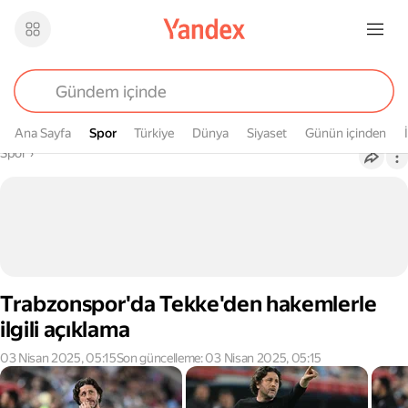
Ana Sayfa
Spor
Spor
Türkiye
Dünya
Siyaset
Günün içinden
Buradasın
Spor
›
Trabzonspor'da Tekke'den hakemlerle
ilgili açıklama
03 Nisan 2025, 05:15
Son güncelleme: 03 Nisan 2025, 05:15