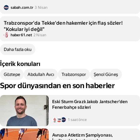
sabah.com.tr
3 Nisan
Trabzonspor'da Tekke'den hakemler için flaş sözler!
"Kokular iyi değil"
haber61.net
2 Nisan
Daha fazla oku
İçerik konuları
Göztepe
Abdullah Avcı
Trabzonspor
Şenol Güneş
Spor dünyasından en son haberler
Eski Sturm Grazlı Jakob Jantscher'den
Fenerbahçe sözleri
1 saat önce
Avrupa Atletizm Şampiyonası,