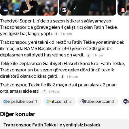
Trendyol Süper Lig'de bu sezon istikrar sağlayamayan
Trabzonspor'da göreve gelen 4 çalıştırıcı olan Fatih Tekke,
yenilgisiz başlangıç yaptı.
1
3 Nisan
Trabzonspor, yeni teknik direktörü Fatih Tekke yönetimindeki
ilk maçında RAMS Başakşehir'i 3-0 yenerek 300 günlük
deplasman galibiyeti hasretine son verdi.
2
3 Nisan
Tekke ile Deplasman Galibiyeti Hasreti Sona Erdi Fatih Tekke,
Trabzonspor’un bu sezon göreve gelen dördüncü teknik
direktörü olarak dikkat çekti.
3
3 Nisan
Trabzonspor, Tekke ile ilk 2 maçında 4 puan alarak 2 puan
ortalaması elde etti.
4
3 Nisan
elipshaber.com
1
ntv.com.tr
2
haberport.com
3
Diğer konular
Trabzonspor, Fatih Tekke ile yenilgisiz başladı