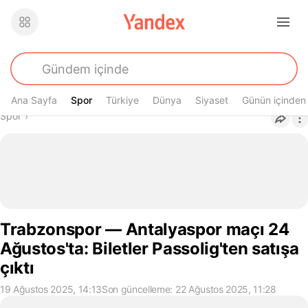
Ana Sayfa
Spor
Spor
Türkiye
Dünya
Siyaset
Günün içinden
Buradasın
Spor
›
Trabzonspor — Antalyaspor maçı 24
Ağustos'ta: Biletler Passolig'ten satışa
çıktı
19 Ağustos 2025, 14:13
Son güncelleme: 22 Ağustos 2025, 11:28