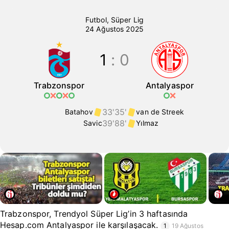
Trabzonspor-Antalyaspor maçı. Ma
Futbol
,
Süper Lig
24 Ağustos 2025
1
:
0
Trabzonspor
Antalyaspor
33'
35'
Batahov
van de Streek
39'
88'
Savic
Yılmaz
Trabzonspor, Trendyol Süper Lig’in 3 haftasında
Hesap.com Antalyaspor ile karşılaşacak.
1
19 Ağustos