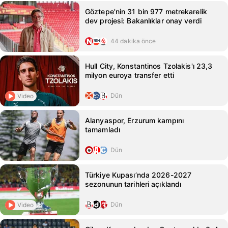
Göztepe'nin 31 bin 977 metrekarelik
dev projesi: Bakanlıklar onay verdi
44 dakika önce
Hull City, Konstantinos Tzolakis'ı 23,3
milyon euroya transfer etti
Dün
Video
Alanyaspor, Erzurum kampını
tamamladı
Dün
Türkiye Kupası’nda 2026-2027
sezonunun tarihleri açıklandı
Dün
Video