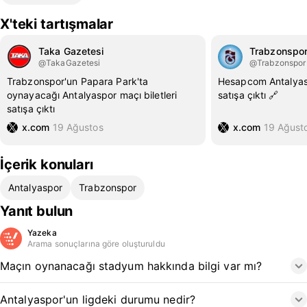
X'teki tartışmalar
Taka Gazetesi
Trabzonspo
@TakaGazetesi
@Trabzonspor
Trabzonspor'un Papara Park'ta
Hesapcom Antalyasp
oynayacağı Antalyaspor maçı biletleri
satışa çıktı 🔗
satışa çıktı
x.com
19 Ağustos
x.com
19 Ağust
İçerik konuları
Antalyaspor
Trabzonspor
Yanıt bulun
Yazeka
Arama sonuçlarına göre oluşturuldu
Maçın oynanacağı stadyum hakkında bilgi var mı?
Antalyaspor'un ligdeki durumu nedir?