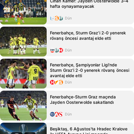
Cihan Kamer: Jayden Oosterwolde 3–4
hafta oynayamayacak
Dün
Fenerbahçe, Sturm Graz'i 2-0 yenerek
rövanş öncesi avantaj elde etti
Dün
Fenerbahçe, Şampiyonlar Ligi'nde
Sturm Graz'i 2-0 yenerek rövanş öncesi
avantaj elde etti
Dün
Fenerbahçe‑Sturm Graz maçında
Jayden Oosterwolde sakatlandı
Dün
Beşiktaş, 6 Ağustos'ta Hradec Kralove