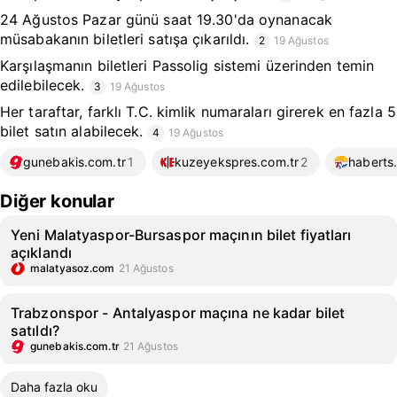
24 Ağustos Pazar günü saat 19.30'da oynanacak
müsabakanın biletleri satışa çıkarıldı.
2
19 Ağustos
Karşılaşmanın biletleri Passolig sistemi üzerinden temin
edilebilecek.
3
19 Ağustos
Her taraftar, farklı T.C. kimlik numaraları girerek en fazla 5
bilet satın alabilecek.
4
19 Ağustos
gunebakis.com.tr
1
kuzeyekspres.com.tr
2
haberts
Diğer konular
Yeni Malatyaspor-Bursaspor maçının bilet fiyatları
açıklandı
malatyasoz.com
21 Ağustos
Trabzonspor - Antalyaspor maçına ne kadar bilet
satıldı?
gunebakis.com.tr
21 Ağustos
Daha fazla oku