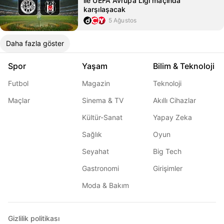
ile UEFA Avrupa Ligi maçında
karşılaşacak
5 Ağustos
Daha fazla göster
Spor
Yaşam
Bilim & Teknoloji
Futbol
Magazin
Teknoloji
Maçlar
Sinema & TV
Akıllı Cihazlar
Kültür-Sanat
Yapay Zeka
Sağlık
Oyun
Seyahat
Big Tech
Gastronomi
Girişimler
Moda & Bakım
Gizlilik politikası