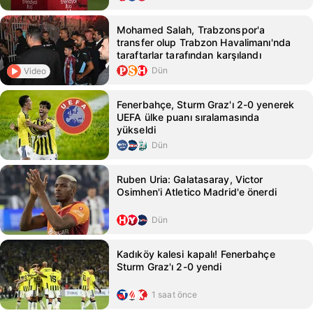
Mohamed Salah, Trabzonspor'a
transfer olup Trabzon Havalimanı'nda
taraftarlar tarafından karşılandı
Dün
Video
Fenerbahçe, Sturm Graz'ı 2-0 yenerek
UEFA ülke puanı sıralamasında
yükseldi
Dün
Ruben Uria: Galatasaray, Victor
Osimhen'i Atletico Madrid'e önerdi
Dün
Kadıköy kalesi kapalı! Fenerbahçe
Sturm Graz'ı 2-0 yendi
1 saat önce