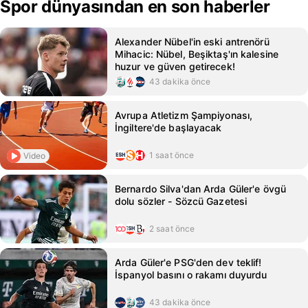
Spor dünyasından en son haberler
Alexander Nübel'in eski antrenörü
Mihacic: Nübel, Beşiktaş'ın kalesine
huzur ve güven getirecek!
43 dakika önce
Avrupa Atletizm Şampiyonası,
İngiltere'de başlayacak
1 saat önce
Video
Bernardo Silva'dan Arda Güler'e övgü
dolu sözler - Sözcü Gazetesi
2 saat önce
Arda Güler'e PSG'den dev teklif!
İspanyol basını o rakamı duyurdu
43 dakika önce