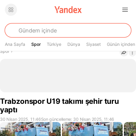
Ana Sayfa
Spor
Spor
Türkiye
Dünya
Siyaset
Günün içinden
Buradasın
Spor
›
Trabzonspor U19 takımı şehir turu
yaptı
30 Nisan 2025, 11:46
Son güncelleme: 30 Nisan 2025, 11:46