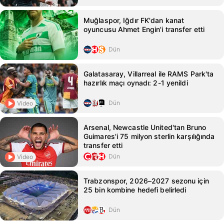
Muğlaspor, Iğdır FK'dan kanat
oyuncusu Ahmet Engin'i transfer etti
Dün
Galatasaray, Villarreal ile RAMS Park'ta
hazırlık maçı oynadı: 2-1 yenildi
Dün
Video
Arsenal, Newcastle United'tan Bruno
Guimares'i 75 milyon sterlin karşılığında
transfer etti
Dün
Video
Trabzonspor, 2026–2027 sezonu için
25 bin kombine hedefi belirledi
Dün