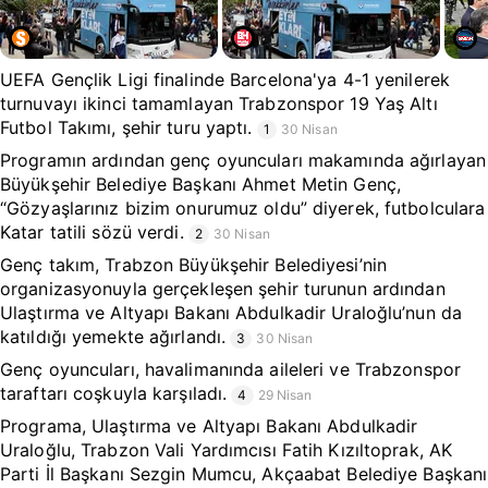
UEFA Gençlik Ligi finalinde Barcelona'ya 4-1 yenilerek
turnuvayı ikinci tamamlayan Trabzonspor 19 Yaş Altı
Futbol Takımı, şehir turu yaptı.
1
30 Nisan
Programın ardından genç oyuncuları makamında ağırlayan
Büyükşehir Belediye Başkanı Ahmet Metin Genç,
“Gözyaşlarınız bizim onurumuz oldu” diyerek, futbolculara
Katar tatili sözü verdi.
2
30 Nisan
Genç takım, Trabzon Büyükşehir Belediyesi’nin
organizasyonuyla gerçekleşen şehir turunun ardından
Ulaştırma ve Altyapı Bakanı Abdulkadir Uraloğlu’nun da
katıldığı yemekte ağırlandı.
3
30 Nisan
Genç oyuncuları, havalimanında aileleri ve Trabzonspor
taraftarı coşkuyla karşıladı.
4
29 Nisan
Programa, Ulaştırma ve Altyapı Bakanı Abdulkadir
Uraloğlu, Trabzon Vali Yardımcısı Fatih Kızıltoprak, AK
Parti İl Başkanı Sezgin Mumcu, Akçaabat Belediye Başkanı