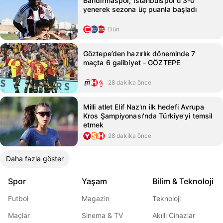
Bandırmaspor, İstanbulspor'u 3-0
yenerek sezona üç puanla başladı
Dün
Göztepe’den hazırlık döneminde 7
maçta 6 galibiyet - GÖZTEPE
28 dakika önce
Milli atlet Elif Naz'ın ilk hedefi Avrupa
Kros Şampiyonası'nda Türkiye'yi temsil
etmek
28 dakika önce
Daha fazla göster
Spor
Yaşam
Bilim & Teknoloji
Futbol
Magazin
Teknoloji
Maçlar
Sinema & TV
Akıllı Cihazlar