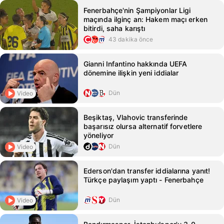
Fenerbahçe'nin Şampiyonlar Ligi
maçında ilginç an: Hakem maçı erken
bitirdi, saha karıştı
43 dakika önce
Gianni Infantino hakkında UEFA
dönemine ilişkin yeni iddialar
Dün
Video
Beşiktaş, Vlahovic transferinde
başarısız olursa alternatif forvetlere
yöneliyor
Dün
Video
Ederson'dan transfer iddialarına yanıt!
Türkçe paylaşım yaptı - Fenerbahçe
Dün
Video