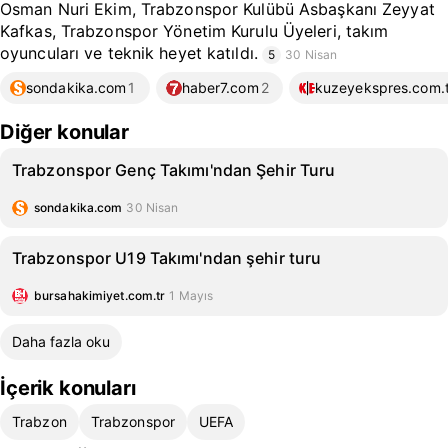
Osman Nuri Ekim, Trabzonspor Kulübü Asbaşkanı Zeyyat
Kafkas, Trabzonspor Yönetim Kurulu Üyeleri, takım
oyuncuları ve teknik heyet katıldı.
5
30 Nisan
sondakika.com
1
haber7.com
2
kuzeyekspres.com.t
Diğer konular
Trabzonspor Genç Takımı'ndan Şehir Turu
sondakika.com
30 Nisan
Trabzonspor U19 Takımı'ndan şehir turu
bursahakimiyet.com.tr
1 Mayıs
Daha fazla oku
İçerik konuları
Trabzon
Trabzonspor
UEFA