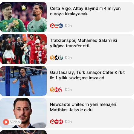
Celta Vigo, Altay Bayındır'ı 4 milyon
euroya kiralayacak
Dün
Trabzonspor, Mohamed Salah'ı iki
yıllığına transfer etti
Dün
Galatasaray, Türk smaçör Cafer Kirkit
ile 1 yıllık sözleşme imzaladı
Dün
Newcaste United'ın yeni menajeri
Matthias Jaissle oldu!
Dün
Video