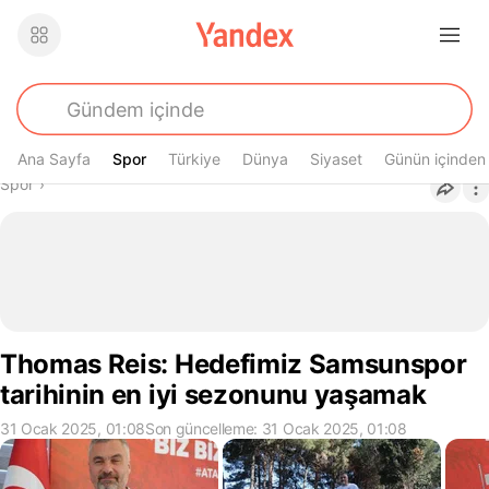
Ana Sayfa
Spor
Spor
Türkiye
Dünya
Siyaset
Günün içinden
Buradasın
Spor
›
Thomas Reis: Hedefimiz Samsunspor
tarihinin en iyi sezonunu yaşamak
31 Ocak 2025, 01:08
Son güncelleme: 31 Ocak 2025, 01:08