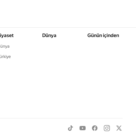
iyaset
Dünya
Günün içinden
ünya
ürkiye