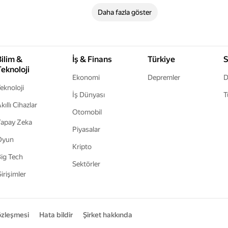
Daha fazla göster
Bilim &
İş & Finans
Türkiye
S
Teknoloji
Ekonomi
Depremler
D
eknoloji
İş Dünyası
T
kıllı Cihazlar
Otomobil
apay Zeka
Piyasalar
Oyun
Kripto
ig Tech
Sektörler
irişimler
sözleşmesi
Hata bildir
Şirket hakkında