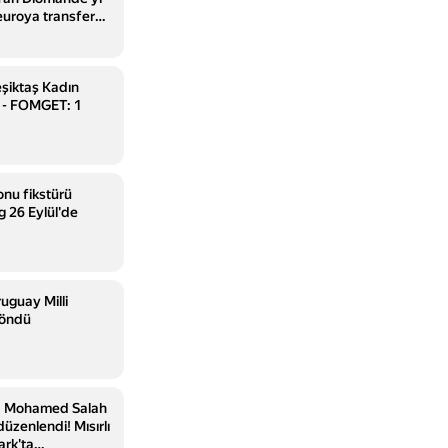
euroya transfer
eşiktaş Kadın
3 - FOMGET: 1
nu fikstürü
ig 26 Eylül'de
uguay Milli
döndü
a Mohamed Salah
düzenlendi! Mısırlı
ark'ta