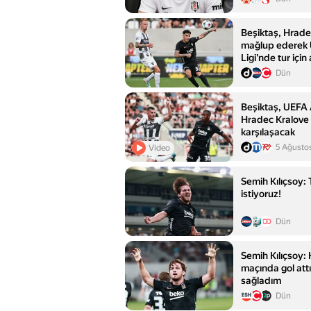
Beşiktaş, Hrade
mağlup ederek
Ligi'nde tur için
Dün
Beşiktaş, UEFA 
Hradec Kralove 
karşılaşacak
5 Ağusto
Video
Semih Kılıçsoy:
istiyoruz!
Dün
Semih Kılıçsoy:
maçında gol att
sağladım
Dün