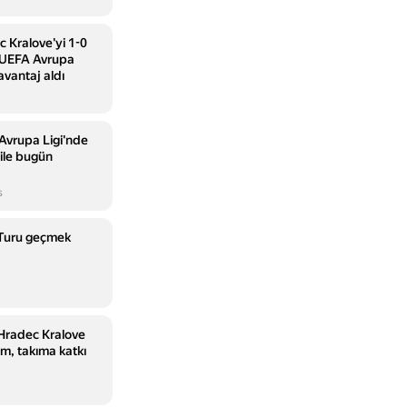
c Kralove'yi 1-0
 UEFA Avrupa
 avantaj aldı
Avrupa Ligi'nde
ile bugün
s
 Turu geçmek
 Hradec Kralove
ım, takıma katkı