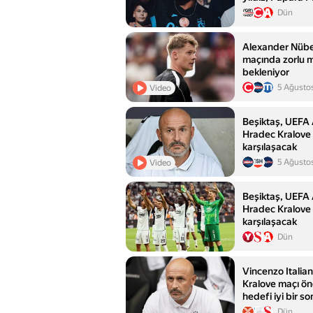
taraftarlarla bu
Dün
Alexander Nübe
maçında zorlu 
bekleniyor
5 Ağusto
Video
Beşiktaş, UEFA 
Hradec Kralove
karşılaşacak
5 Ağusto
Video
Beşiktaş, UEFA 
Hradec Kralove 
karşılaşacak
Dün
Vincenzo Italia
Kralove maçı ön
hedefi iyi bir s
Dün