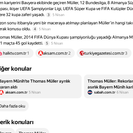
m kariyerini Bavyera ekibinde geçiren Müller, 12 Bundesliga, 8 Almanya S
pası, ikişer UEFA Şampiyonlar Ligi, UEFA Süper Kupa ve FIFA Kulüpler D
ere 32 kupa zaferi yaşadı.
3
5 Nisan
zon sonu itibarıyla yeni bir maceraya atılmayı planlayan Müller’in hangi tak
rak konusu oldu.
4
5 Nisan
omas Müller, 2014 FIFA Dünya Kupası şampiyonluğu yaşadığı Almanya Mill
1 maçta 45 gol kaydetti.
5
5 Nisan
halktv.com.tr
1
aksam.com.tr
2
turkiyegazetesi.com.tr
3
iğer konular
Bayern Münih'te Thomas Müller ayrılık
Thomas Müller: Rekorlar
kararı aldı
asırlık Bayern Münih kari
aksam.com.tr
5 Nisan
sabah.com.tr
6 Nisan
Daha fazla oku
çerik konuları