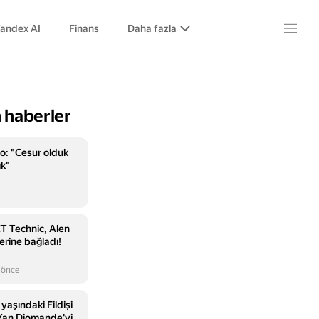
andex AI
Finans
Daha fazla
 haberler
no: "Cesur olduk
ık"
T Technic, Alen
lerine bağladı!
 önce
yaşındaki Fildişi
u Yan Diomande'yi