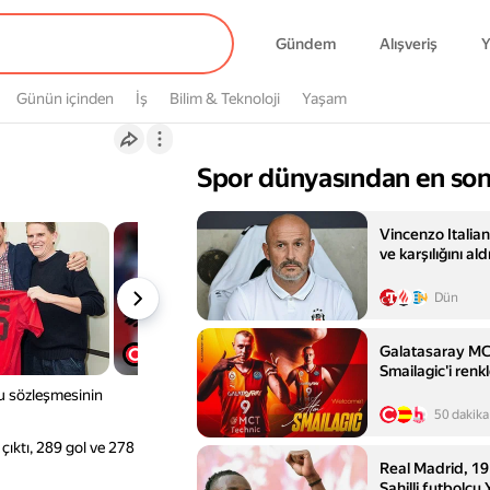
Gündem
Alışveriş
Y
Günün içinden
İş
Bilim & Teknoloji
Yaşam
Spor dünyasından en son
Vincenzo Italia
ve karşılığını ald
Dün
Galatasaray MC
Smailagic'i renk
u sözleşmesinin
50 dakika
çıktı, 289 gol ve 278
Real Madrid, 19 
Sahilli futbolc