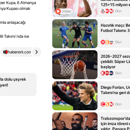
üper Kupa, 6 Almanya
125+15 milyon 
ünya Kupası olmak
etti
Dün
Video
ımla anlaşacağı
Hazırlık maçı: B
Futbol Takımı: 
i Takımı'nda ise
Dün
habererk.com
4
birgun.net
5
2026–2027 sezo
çekildi: Süper L
başlıyor
Dün
la dolu çeyrek
yeri!
Diego Forlan, Ur
Takımı'na geri 
Dün
Trabzonspor'd
için imza töreni 
yıldız, Papara P