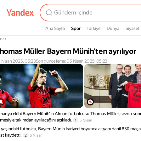
Ana Sayfa
Spor
Spor
Türkiye
Dünya
Siyaset
radasın
or
›
homas Müller Bayern Münih'ten ayrılıyor
 Nisan 2025, 05:23
Son güncelleme: 05 Nisan 2025, 05:23
manya ekibi Bayern Münih'in Alman futbolcusu Thomas Müller, sezon son
tmesiyle takımdan ayrılacağını açıkladı.
1
5 Nisan
 yaşındaki futbolcu, Bayern Münih kariyeri boyunca altyapı dahil 830 maça 
ist kaydetti.
2
5 Nisan