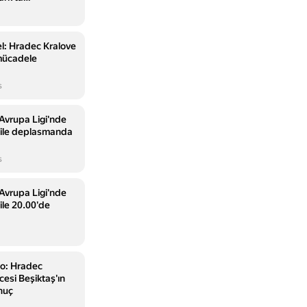
luştu
l: Hradec Kralove
mücadele
s
Avrupa Ligi'nde
 ile deplasmanda
s
Avrupa Ligi'nde
ile 20.00'de
no: Hradec
cesi Beşiktaş'ın
onuç