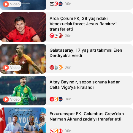
Dün
Video
Arca Çorum FK, 28 yaşındaki
Venezuelalı forvet Jesus Ramirez'i
transfer etti
Dün
Galatasaray, 17 yaş altı takımını Eren
Derdiyok'a verdi
Dün
Video
Altay Bayındır, sezon sonuna kadar
Celta Vigo'ya kiralandı
Dün
Video
Erzurumspor FK, Columbus Crew'dan
Nariman Akhundzada'yı transfer etti
Dün