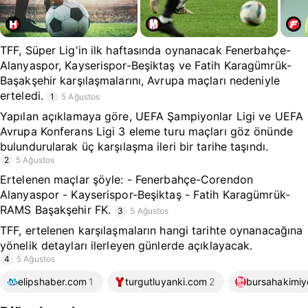
TFF, Süper Lig'in ilk haftasında oynanacak Fenerbahçe-
Alanyaspor, Kayserispor-Beşiktaş ve Fatih Karagümrük-
Başakşehir karşılaşmalarını, Avrupa maçları nedeniyle
erteledi.
1
5 Ağustos
Yapılan açıklamaya göre, UEFA Şampiyonlar Ligi ve UEFA
Avrupa Konferans Ligi 3 eleme turu maçları göz önünde
bulundurularak üç karşılaşma ileri bir tarihe taşındı.
2
5 Ağustos
Ertelenen maçlar şöyle: - Fenerbahçe-Corendon
Alanyaspor - Kayserispor-Beşiktaş - Fatih Karagümrük-
RAMS Başakşehir FK.
3
5 Ağustos
TFF, ertelenen karşılaşmaların hangi tarihte oynanacağına
yönelik detayları ilerleyen günlerde açıklayacak.
4
5 Ağustos
elipshaber.com
1
turgutluyanki.com
2
bursahakimiy