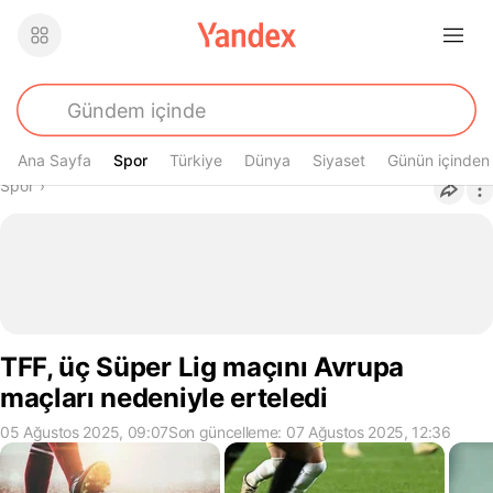
Ana Sayfa
Spor
Spor
Türkiye
Dünya
Siyaset
Günün içinden
Buradasın
Spor
›
TFF, üç Süper Lig maçını Avrupa
maçları nedeniyle erteledi
05 Ağustos 2025, 09:07
Son güncelleme: 07 Ağustos 2025, 12:36