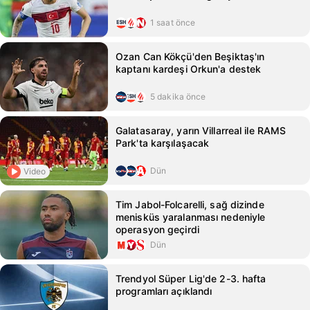
1 saat önce
Ozan Can Kökçü'den Beşiktaş'ın
kaptanı kardeşi Orkun'a destek
5 dakika önce
Galatasaray, yarın Villarreal ile RAMS
Park'ta karşılaşacak
Dün
Video
Tim Jabol-Folcarelli, sağ dizinde
menisküs yaralanması nedeniyle
operasyon geçirdi
Dün
Trendyol Süper Lig'de 2-3. hafta
programları açıklandı