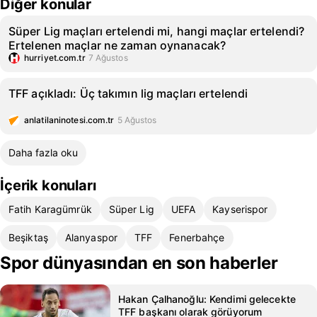
Diğer konular
Süper Lig maçları ertelendi mi, hangi maçlar ertelendi?
Ertelenen maçlar ne zaman oynanacak?
hurriyet.com.tr
7 Ağustos
TFF açıkladı: Üç takımın lig maçları ertelendi
anlatilaninotesi.com.tr
5 Ağustos
Daha fazla oku
İçerik konuları
Fatih Karagümrük
Süper Lig
UEFA
Kayserispor
Beşiktaş
Alanyaspor
TFF
Fenerbahçe
Spor dünyasından en son haberler
Hakan Çalhanoğlu: Kendimi gelecekte
TFF başkanı olarak görüyorum