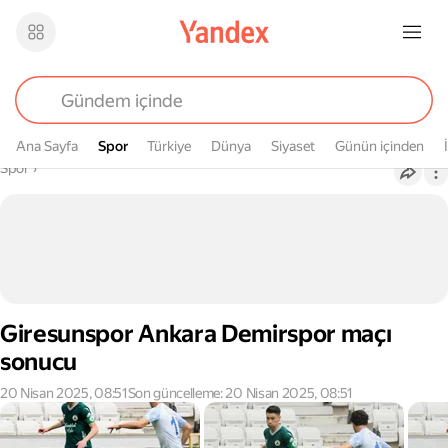
Ana Sayfa
Spor
Spor
Türkiye
Dünya
Siyaset
Günün içinden
Buradasın
Spor
›
Giresunspor Ankara Demirspor maçı
sonucu
20 Nisan 2025, 08:51
Son güncelleme: 20 Nisan 2025, 08:51