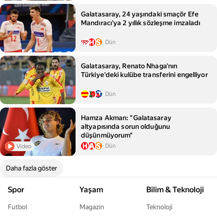
Galatasaray, 24 yaşındaki smaçör Efe
Mandıracı'ya 2 yıllık sözleşme imzaladı
Dün
Galatasaray, Renato Nhaga'nın
Türkiye'deki kulübe transferini engelliyor
Dün
Hamza Akman: "Galatasaray
altyapısında sorun olduğunu
düşünmüyorum"
Dün
Video
Daha fazla göster
Spor
Yaşam
Bilim & Teknoloji
Futbol
Magazin
Teknoloji