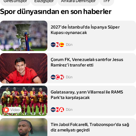
Giresunspor
Elazığspor
Ankara Demirspor
TFF
Spor dünyasından en son haberler
2027'de İstanbul'da İspanya Süper
Kupası oynanacak
Dün
Çorum FK, Venezuelalı santrfor Jesus
Ramirez’i transfer etti
Dün
Galatasaray, yarın Villarreal ile RAMS
Park'ta karşılaşacak
Dün
Video
Tim Jabol Folcarelli, Trabzonspor'da sağ
diz ameliyatı geçirdi