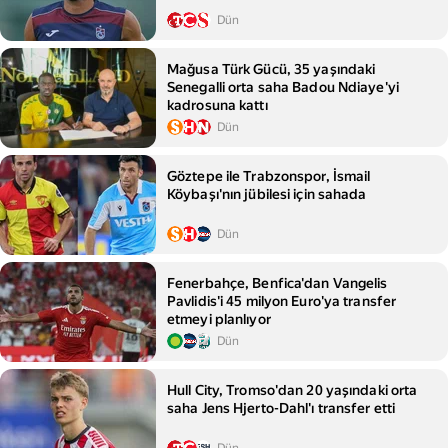
Dün
Mağusa Türk Gücü, 35 yaşındaki
Senegalli orta saha Badou Ndiaye'yi
kadrosuna kattı
Dün
Göztepe ile Trabzonspor, İsmail
Köybaşı'nın jübilesi için sahada
Dün
Fenerbahçe, Benfica'dan Vangelis
Pavlidis'i 45 milyon Euro'ya transfer
etmeyi planlıyor
Dün
Hull City, Tromso'dan 20 yaşındaki orta
saha Jens Hjerto-Dahl'ı transfer etti