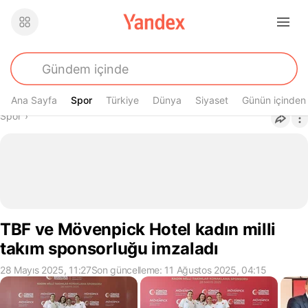
Ana Sayfa
Spor
Spor
Türkiye
Dünya
Siyaset
Günün içinden
Buradasın
Spor
›
TBF ve Mövenpick Hotel kadın milli
takım sponsorluğu imzaladı
28 Mayıs 2025, 11:27
Son güncelleme: 11 Ağustos 2025, 04:15