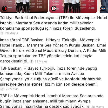
Türkiye Basketbol Federasyonu (TBF) ile Mövenpick Hotel
İstanbul Marmara Sea arasında kadın milli takımlar
konaklama sponsorluğu için imza töreni düzenlendi.
1
28 Mayıs
İmza töreni TBF Başkanı Hidayet Türkoğlu, Mövenpick
Hotel İstanbul Marmara Sea Yönetim Kurulu Başkanı Emel
Güven Bardız ve Genel Müdürü Eray Dursun, A Kadın Milli
Takımı sporcuları ve TBF yöneticilerinin katılımıyla
gerçekleştirildi.
2
28 Mayıs
TBF Başkanı Hidayet Türkoğlu imza töreninde yaptığı
konuşmada, Kadın Milli Takımlarımızın Avrupa
Şampiyonası yolculuğuna güçlü ve konforlu bir hazırlık
süreciyle devam etmesi bizim için son derece önemli.
3
28 Mayıs
TBF ile Mövenpick Hotel İstanbul Marmara Sea arasında
bugün imzalanan anlaşma, milli takımların Avrupa
Şampiyonası hazırlıklarına destek sağlayacak.
4
28 Mayıs