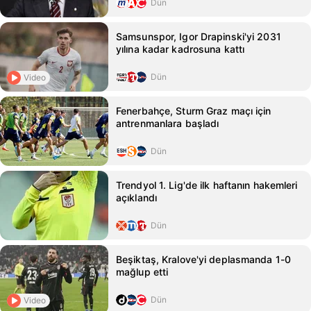
Dün
Samsunspor, Igor Drapinski'yi 2031
yılına kadar kadrosuna kattı
Dün
Video
Fenerbahçe, Sturm Graz maçı için
antrenmanlara başladı
Dün
Trendyol 1. Lig'de ilk haftanın hakemleri
açıklandı
Dün
Beşiktaş, Kralove'yi deplasmanda 1-0
mağlup etti
Dün
Video