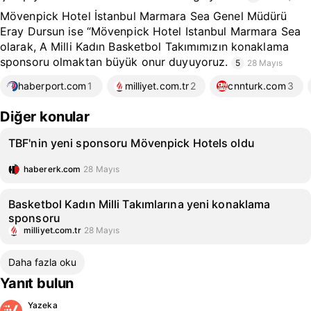
Mövenpick Hotel İstanbul Marmara Sea Genel Müdürü
Eray Dursun ise “Mövenpick Hotel Istanbul Marmara Sea
olarak, A Milli Kadın Basketbol Takımımızın konaklama
sponsoru olmaktan büyük onur duyuyoruz.
5
28 Mayıs
haberport.com
1
milliyet.com.tr
2
cnnturk.com
3
Diğer konular
TBF'nin yeni sponsoru Mövenpick Hotels oldu
habererk.com
28 Mayıs
Basketbol Kadın Milli Takımlarına yeni konaklama
sponsoru
milliyet.com.tr
28 Mayıs
Daha fazla oku
Yanıt bulun
Yazeka