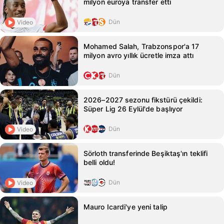
milyon euroya transfer etti
Dün
Video
Mohamed Salah, Trabzonspor'a 17
milyon avro yıllık ücretle imza attı
Dün
2026–2027 sezonu fikstürü çekildi:
Süper Lig 26 Eylül'de başlıyor
Dün
Video
Sörloth transferinde Beşiktaş'ın teklifi
belli oldu!
Dün
Video
Mauro Icardi'ye yeni talip