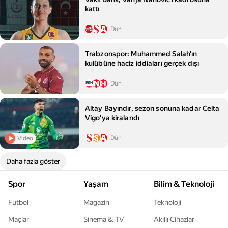
kattı
Dün
Trabzonspor: Muhammed Salah'ın
kulübüne haciz iddiaları gerçek dışı
Dün
Altay Bayındır, sezon sonuna kadar Celta
Vigo'ya kiralandı
Dün
Video
Daha fazla göster
Spor
Yaşam
Bilim & Teknoloji
Futbol
Magazin
Teknoloji
Maçlar
Sinema & TV
Akıllı Cihazlar