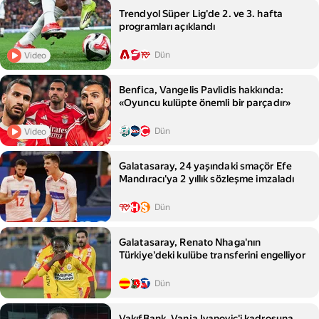
Trendyol Süper Lig'de 2. ve 3. hafta
programları açıklandı
Dün
Video
Benfica, Vangelis Pavlidis hakkında:
«Oyuncu kulüpte önemli bir parçadır»
Dün
Video
Galatasaray, 24 yaşındaki smaçör Efe
Mandıracı'ya 2 yıllık sözleşme imzaladı
Dün
Galatasaray, Renato Nhaga'nın
Türkiye'deki kulübe transferini engelliyor
Dün
VakıfBank, Vanja Ivanovic'i kadrosuna