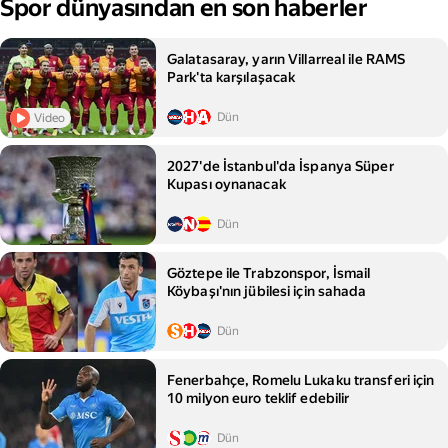
Spor dünyasından en son haberler
Galatasaray, yarın Villarreal ile RAMS
Park'ta karşılaşacak
Dün
Video
2027'de İstanbul'da İspanya Süper
Kupası oynanacak
Dün
Göztepe ile Trabzonspor, İsmail
Köybaşı'nın jübilesi için sahada
Dün
Fenerbahçe, Romelu Lukaku transferi için
10 milyon euro teklif edebilir
Dün