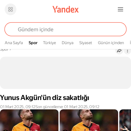
Ana Sayfa
Spor
Spor
Türkiye
Dünya
Siyaset
Günün içinden
Buradasın
Spor
›
Yunus Akgün'ün diz sakatlığı
01 Mart 2025, 09:12
Son güncelleme: 01 Mart 2025, 09:12