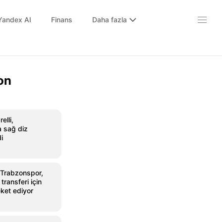
Yandex AI
Finans
Daha fazla
on
elli,
 sağ diz
i
 Trabzonspor,
ransferi için
ket ediyor