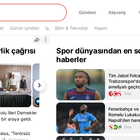
Gündem
Alışveriş
et
Günün içinden
İş
Bilim & Teknoloji
Yaşam
lik çağrısı
Spor dünyasından en s
haberler
Tim Jabol Folcar
Trabzonspor'da
ameliyatı geçird
Dün
Fenerbahçe ve
olu İlleri Dernekler
Romelu Lukaku t
bir araya geldi.
Napoli'den hare
Dün
alus, “Terörsüz
2
31 Temmuz