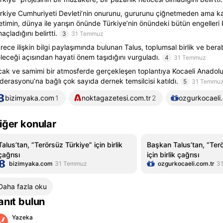
rkiye Cumhuriyeti Devleti’nin onurunu, gururunu çiğnetmeden ama ka
etimin, dünya ile yarışın önünde Türkiye’nin önündeki bütün engelleri 
açladığını belirtti.
3
31 Temmuz
rece ilişkin bilgi paylaşımında bulunan Talus, toplumsal birlik ve berab
leceği açısından hayati önem taşıdığını vurguladı.
4
31 Temmuz
cak ve samimi bir atmosferde gerçekleşen toplantıya Kocaeli Anadolu İ
derasyonu’na bağlı çok sayıda dernek temsilcisi katıldı.
5
31 Temmu
bizimyaka.com
1
noktagazetesi.com.tr
2
ozgurkocaeli.
iğer konular
Talus’tan, “Terörsüz Türkiye” için birlik
Başkan Talus’tan, “Ter
çağrısı
için birlik çağrısı
bizimyaka.com
31 Temmuz
ozgurkocaeli.com.tr
3
Daha fazla oku
anıt bulun
Yazeka