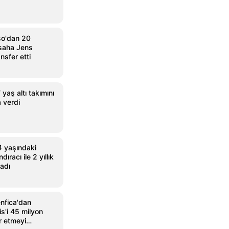
so'dan 20
 saha Jens
ansfer etti
yaş altı takımını
 verdi
4 yaşındaki
racı ile 2 yıllık
adı
nfica'dan
is'i 45 milyon
r etmeyi