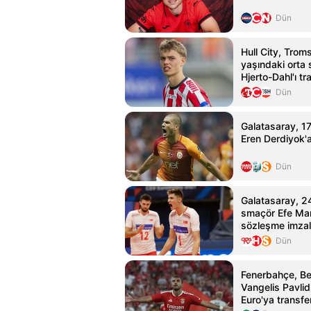
Dün
Hull City, Trom
yaşındaki orta
Hjerto-Dahl'ı tr
Dün
Galatasaray, 17 
Eren Derdiyok'a
Dün
Galatasaray, 2
smaçör Efe Mandı
sözleşme imzal
Dün
Fenerbahçe, Be
Vangelis Pavlid
Euro'ya transfe