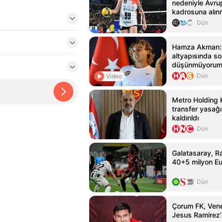
nedeniyle Avru
kadrosuna alın
Dün
Hamza Akman: 
altyapısında s
düşünmüyorum
Dün
Video
Metro Holding 
transfer yasağı
kaldırıldı
Dün
Galatasaray, Ra
40+5 milyon Eur
Dün
Çorum FK, Venez
Jesus Ramirez’i