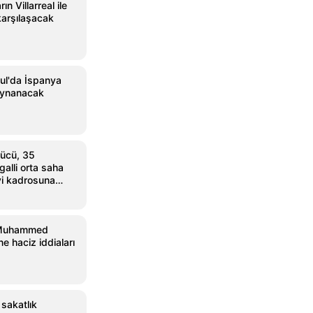
ın Villarreal ile
arşılaşacak
ul'da İspanya
oynanacak
ücü, 35
alli orta saha
i kadrosuna
 Muhammed
e haciz iddiaları
 sakatlık