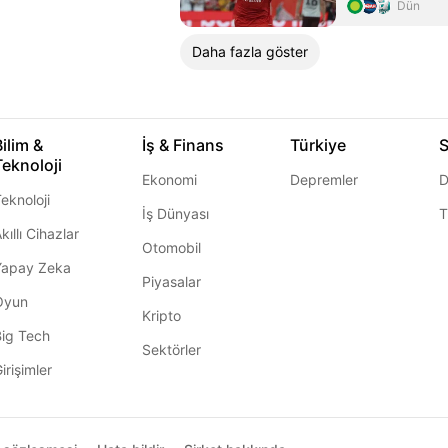
planlıyor
Dün
Daha fazla göster
Bilim &
İş & Finans
Türkiye
S
Teknoloji
Ekonomi
Depremler
D
eknoloji
İş Dünyası
T
kıllı Cihazlar
Otomobil
Yapay Zeka
Piyasalar
Oyun
Kripto
Big Tech
Sektörler
irişimler