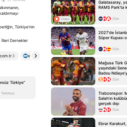
Galatasaray, yar
RAMS Park'ta k
lkınmanın,
kaldırmayı
Dün
Video
erliğin, Türkiye’nin
2027'de İstanb
Süper Kupası 
lleri Dernekler
z
Dün
com.tr
3
enkocaeli.com
4
demokratkocaeli.com
5
Mağusa Türk G
yaşındaki Seneg
Badou Ndiaye'y
kattı
Dün
örsüz Türkiye”
Trabzonspor:
1 Temmuz
Salah'ın kulübün
gerçek dışı
Dün
Ebrar Karakurt,