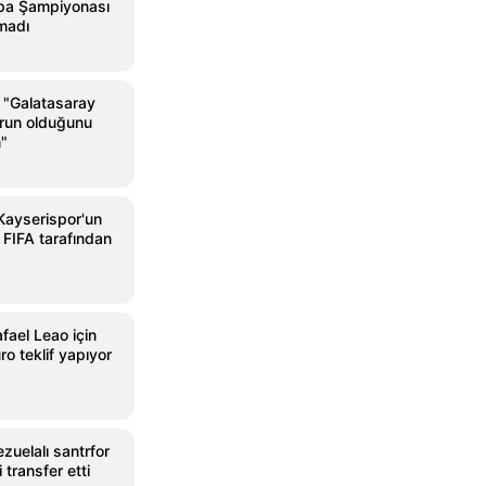
pa Şampiyonası
madı
"Galatasaray
orun olduğunu
"
Kayserispor'un
 FIFA tarafından
fael Leao için
o teklif yapıyor
uelalı santrfor
 transfer etti