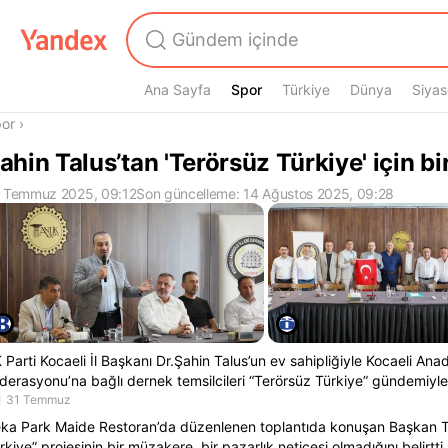
Ana Sayfa
Spor
Spor
Türkiye
Dünya
Siyas
radasın
or
›
ahin Talus’tan 'Terörsüz Türkiye' için bir
 Temmuz 2025, 09:12
Son güncelleme: 14 Ağustos 2025, 09:28
 Parti Kocaeli İl Başkanı Dr.Şahin Talus’un ev sahipliğiyle Kocaeli Anad
derasyonu’na bağlı dernek temsilcileri “Terörsüz Türkiye” gündemiyle 
31 Temmuz
ka Park Maide Restoran’da düzenlenen toplantıda konuşan Başkan T
rkiye” projesinin bir müzakere, bir pazarlık neticesi olmadığını belirtti.