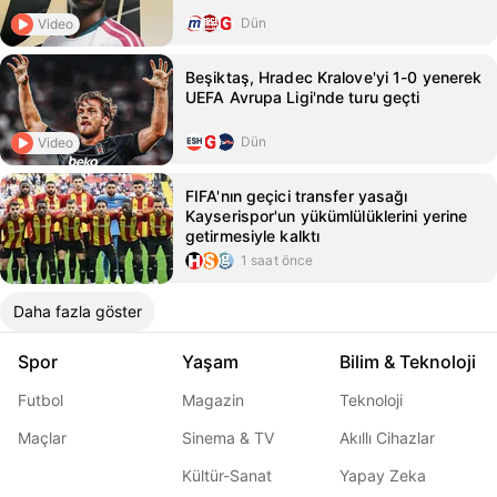
Dün
Video
Beşiktaş, Hradec Kralove'yi 1-0 yenerek
UEFA Avrupa Ligi'nde turu geçti
Dün
Video
FIFA'nın geçici transfer yasağı
Kayserispor'un yükümlülüklerini yerine
getirmesiyle kalktı
1 saat önce
Daha fazla göster
Spor
Yaşam
Bilim & Teknoloji
Futbol
Magazin
Teknoloji
Maçlar
Sinema & TV
Akıllı Cihazlar
Kültür-Sanat
Yapay Zeka