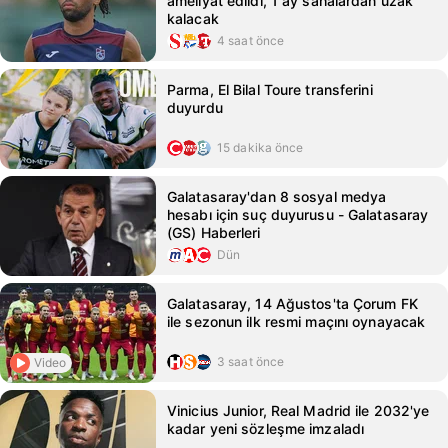
ameliyat edildi, 1 ay sahalardan uzak
kalacak
4 saat önce
Parma, El Bilal Toure transferini
duyurdu
15 dakika önce
Galatasaray'dan 8 sosyal medya
hesabı için suç duyurusu - Galatasaray
(GS) Haberleri
Dün
Galatasaray, 14 Ağustos'ta Çorum FK
ile sezonun ilk resmi maçını oynayacak
3 saat önce
Video
Vinicius Junior, Real Madrid ile 2032'ye
kadar yeni sözleşme imzaladı