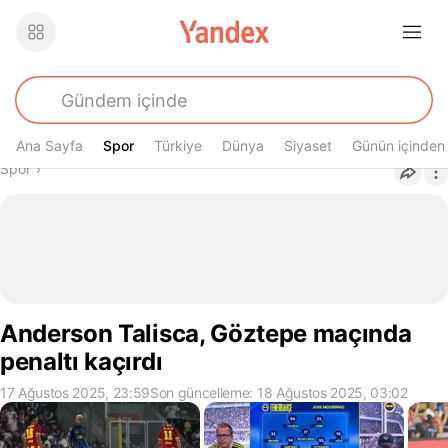
Ana Sayfa
Spor
Spor
Türkiye
Dünya
Siyaset
Günün içinden
Buradasın
Spor
›
Anderson Talisca, Göztepe maçında
penaltı kaçırdı
17 Ağustos 2025, 23:59
Son güncelleme: 18 Ağustos 2025, 03:02