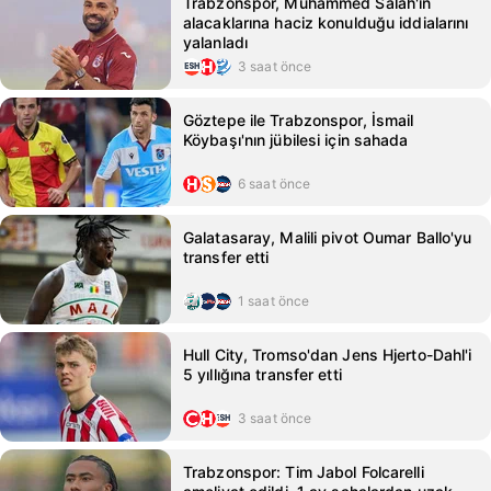
Trabzonspor, Muhammed Salah'ın
alacaklarına haciz konulduğu iddialarını
yalanladı
3 saat önce
Göztepe ile Trabzonspor, İsmail
Köybaşı'nın jübilesi için sahada
6 saat önce
Galatasaray, Malili pivot Oumar Ballo'yu
transfer etti
1 saat önce
Hull City, Tromso'dan Jens Hjerto-Dahl'i
5 yıllığına transfer etti
3 saat önce
Trabzonspor: Tim Jabol Folcarelli