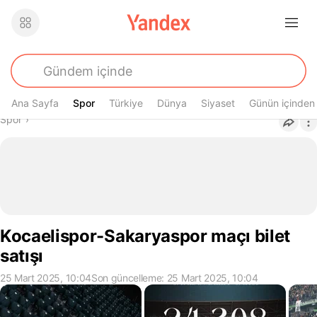
Ana Sayfa
Spor
Spor
Türkiye
Dünya
Siyaset
Günün içinden
Buradasın
Spor
›
Kocaelispor-Sakaryaspor maçı bilet
satışı
25 Mart 2025, 10:04
Son güncelleme: 25 Mart 2025, 10:04