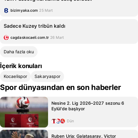
bizimyaka.com
25 Mart
Sadece Kuzey tribün kaldı
cagdaskocaeli.com.tr
26 Mart
Daha fazla oku
İçerik konuları
Kocaelispor
Sakaryaspor
Spor dünyasından en son haberler
Nesine 2. Lig 2026–2027 sezonu 6
Eylül'de başlıyor
Dün
Ruben Uria: Galatasaray, Victor