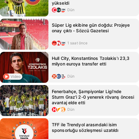
yükseldi
Dün
Süper Lig ekibine gün doğdu: Projeye
onay çıktı - Sözcü Gazetesi
1 saat önce
Hull City, Konstantinos Tzolakis'ı 23,3
milyon euroya transfer etti
Dün
Video
Fenerbahçe, Şampiyonlar Ligi'nde
Sturm Graz'i 2-0 yenerek rövanş öncesi
avantaj elde etti
Dün
TFF ile Trendyol arasındaki isim
sponsorluğu sözleşmesi uzatıldı