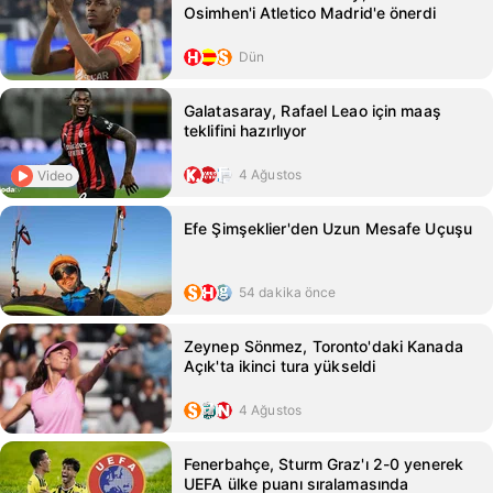
Osimhen'i Atletico Madrid'e önerdi
Dün
Galatasaray, Rafael Leao için maaş
teklifini hazırlıyor
4 Ağustos
Video
Efe Şimşeklier'den Uzun Mesafe Uçuşu
54 dakika önce
Zeynep Sönmez, Toronto'daki Kanada
Açık'ta ikinci tura yükseldi
4 Ağustos
Fenerbahçe, Sturm Graz'ı 2-0 yenerek
UEFA ülke puanı sıralamasında