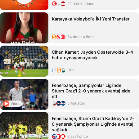
22 dakika önce
Karşıyaka Voleybol'a İki Yeni Transfer
54 dakika önce
Cihan Kamer: Jayden Oosterwolde 3–4
hafta oynayamayacak
Dün
Fenerbahçe, Şampiyonlar Ligi'nde
Sturm Graz'i 2-0 yenerek avantaj elde
etti
5 Ağustos
Video
Fenerbahçe, Sturm Graz'i Kadıköy'de 2-
0 yenerek Şampiyonlar Ligi'nde avantaj
sağladı
2 saat önce