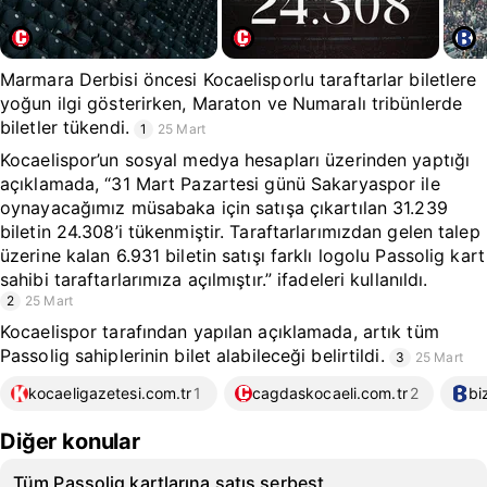
Marmara Derbisi öncesi Kocaelisporlu taraftarlar biletlere
yoğun ilgi gösterirken, Maraton ve Numaralı tribünlerde
biletler tükendi.
1
25 Mart
Kocaelispor’un sosyal medya hesapları üzerinden yaptığı
açıklamada, “31 Mart Pazartesi günü Sakaryaspor ile
oynayacağımız müsabaka için satışa çıkartılan 31.239
biletin 24.308’i tükenmiştir. Taraftarlarımızdan gelen talep
üzerine kalan 6.931 biletin satışı farklı logolu Passolig kart
sahibi taraftarlarımıza açılmıştır.” ifadeleri kullanıldı.
2
25 Mart
Kocaelispor tarafından yapılan açıklamada, artık tüm
Passolig sahiplerinin bilet alabileceği belirtildi.
3
25 Mart
kocaeligazetesi.com.tr
1
cagdaskocaeli.com.tr
2
bi
Diğer konular
Tüm Passolig kartlarına satış serbest