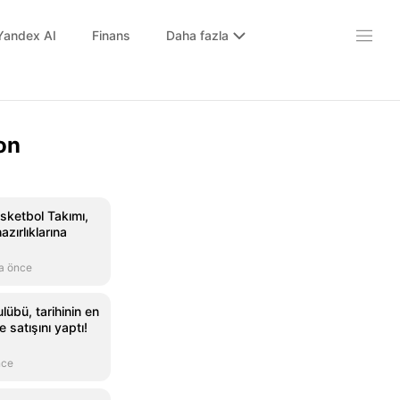
Yandex AI
Finans
Daha fazla
on
asketbol Takımı,
zırlıklarına
a önce
übü, tarihinin en
satışını yaptı!
nce