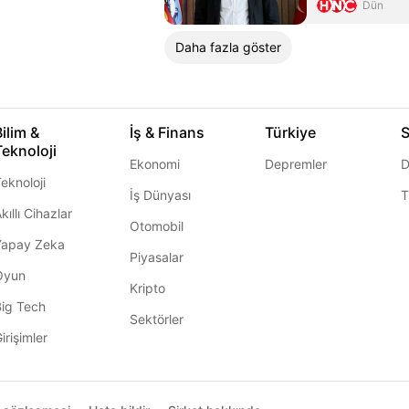
Dün
Daha fazla göster
Bilim &
İş & Finans
Türkiye
S
Teknoloji
Ekonomi
Depremler
D
eknoloji
İş Dünyası
T
kıllı Cihazlar
Otomobil
Yapay Zeka
Piyasalar
Oyun
Kripto
Big Tech
Sektörler
irişimler