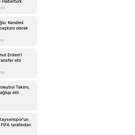
- Habertürk
nce
lu: Kendimi
başkanı olarak
nce
mut Erdem'i
ansfer etti
nce
oleybol Takımı,
ağlup etti
Kayserispor'un
 FIFA tarafından