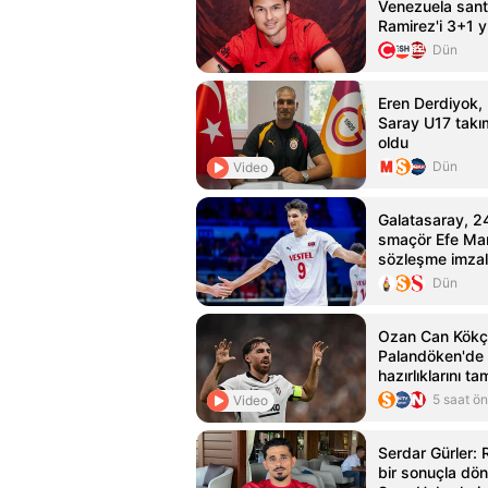
Venezuela sant
Ramirez'i 3+1 yı
etti
Dün
Eren Derdiyok,
Saray U17 takı
oldu
Dün
Video
Galatasaray, 2
smaçör Efe Mand
sözleşme imzal
Dün
Ozan Can Kökç
Palandöken'de 
hazırlıklarını t
5 saat ö
Video
Serdar Gürler: 
bir sonuçla dön