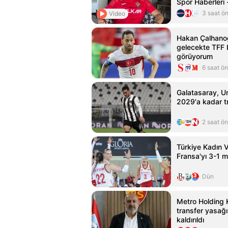
Spor Haberleri 
3 saat ö
Video
Hakan Çalhanoğ
gelecekte TFF 
görüyorum
6 saat ö
Galatasaray, U
2029'a kadar tr
2 saat ö
Türkiye Kadın V
Fransa'yı 3-1 m
Dün
Metro Holding 
transfer yasağı
kaldırıldı