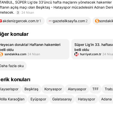
TANBUL, SÜPER Lig'de 33'üncü hafta maçlarını yönetecek hakemler b
ftanın açılış maçı olan Beşiktaş - Hatayspor mücadelesini Adnan De
netecek.
3
24 Nisan
akdenizgercek.com.tr
1
gazeteilksayfa.com
2
sondaki
iğer konular
Heyecan dorukta! Haftanın hakemleri
Süper Lig'in 33. haftas
belli oldu
belli oldu
sondakika.com
24 Nisan
hurriyet.com.tr
24 Nis
Daha fazla oku
çerik konuları
Kayserispor
Beşiktaş
Konyaspor
Alanyaspor
TFF
Trab
Atilla Karaoğlan
Eyüpspor
Galatasaray
Hatayspor
Adana 