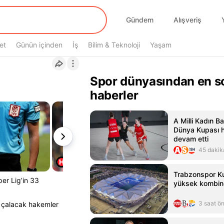
Gündem
Alışveriş
et
Günün içinden
İş
Bilim & Teknoloji
Yaşam
Spor dünyasından en s
haberler
A Milli Kadın B
Dünya Kupası ha
devam etti
45 dakik
Trabzonspor Kul
er Lig’in 33
yüksek kombine 
3 saat ö
k çalacak hakemler