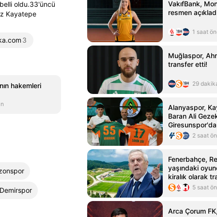
VakıfBank, Mon
elli oldu.33'üncü
resmen açıklad
niz Kayatepe
1 saat ö
ka.com
3
Muğlaspor, Ahm
transfer etti!
29 dakik
ının hakemleri
an
Alanyaspor, Ka
Baran Ali Geze
Giresunspor'dan
transfer etti
2 saat ö
Fenerbahçe, Re
yaşındaki oyun
zonspor
kiralık olarak tr
5 saat ö
Demirspor
Arca Çorum FK,