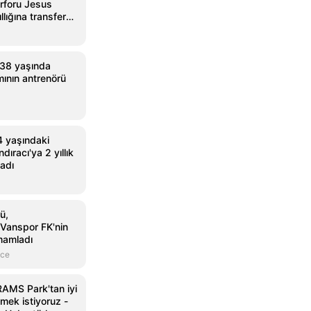
rforu Jesus
llığına transfer
 38 yaşında
mının antrenörü
4 yaşındaki
ıracı'ya 2 yıllık
adı
ü,
Vanspor FK'nin
amamladı
nce
RAMS Park'tan iyi
mek istiyoruz -