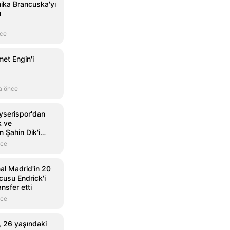
ika Brancuska'yı
ı
nce
et Engin'i
a önce
yserispor'dan
k ve
 Şahin Dik'i
nce
al Madrid'in 20
cusu Endrick'i
ansfer etti
nce
 26 yaşındaki