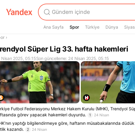
Ana Sayfa
Spor
Spor
Türkiye
Dünya
Siyas
radasın
or
›
rendyol Süper Lig 33. hafta hakemleri
 Nisan 2025, 05:15
Son güncelleme: 24 Nisan 2025, 05:15
rkiye Futbol Federasyonu Merkez Hakem Kurulu (MHK), Trendyol Süp
ftasında görev yapacak hakemleri duyurdu.
1
24 Nisan
K'nın yaptığı bilgilendirmeye göre, haftanın müsabakalarında düdü
tlik kazandı.
2
24 Nisan