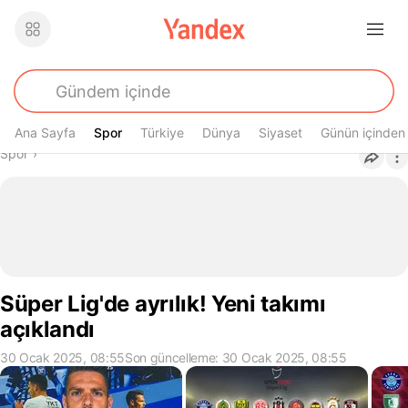
Ana Sayfa
Spor
Spor
Türkiye
Dünya
Siyaset
Günün içinden
Buradasın
Spor
›
Süper Lig'de ayrılık! Yeni takımı
açıklandı
30 Ocak 2025, 08:55
Son güncelleme: 30 Ocak 2025, 08:55