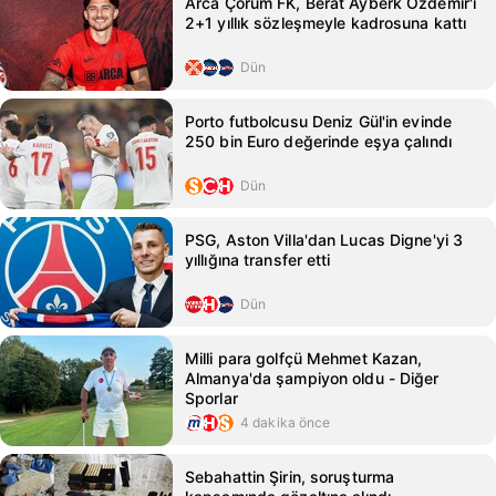
Arca Çorum FK, Berat Ayberk Özdemir'i
2+1 yıllık sözleşmeyle kadrosuna kattı
Dün
Porto futbolcusu Deniz Gül'in evinde
250 bin Euro değerinde eşya çalındı
Dün
PSG, Aston Villa'dan Lucas Digne'yi 3
yıllığına transfer etti
Dün
Milli para golfçü Mehmet Kazan,
Almanya'da şampiyon oldu - Diğer
Sporlar
4 dakika önce
Sebahattin Şirin, soruşturma