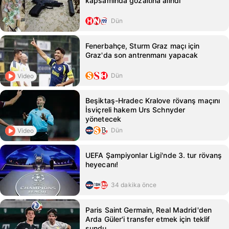
kapsamında gözaltına alındı
Dün
Fenerbahçe, Sturm Graz maçı için
Graz'da son antrenmanı yapacak
Dün
Video
Beşiktaş-Hradec Kralove rövanş maçını
İsviçreli hakem Urs Schnyder
yönetecek
Dün
Video
UEFA Şampiyonlar Ligi'nde 3. tur rövanş
heyecanı!
34 dakika önce
Paris Saint Germain, Real Madrid'den
Arda Güler'i transfer etmek için teklif
sundu