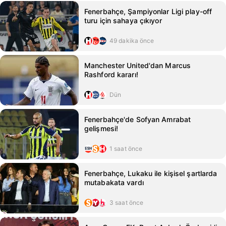
Fenerbahçe, Şampiyonlar Ligi play-off
turu için sahaya çıkıyor
49 dakika önce
Manchester United'dan Marcus
Rashford kararı!
Dün
Fenerbahçe'de Sofyan Amrabat
gelişmesi!
1 saat önce
Fenerbahçe, Lukaku ile kişisel şartlarda
mutabakata vardı
3 saat önce