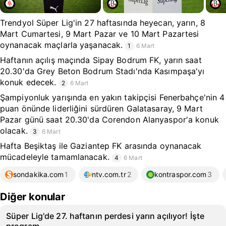
Trendyol Süper Lig'in 27 haftasında heyecan, yarın, 8
Mart Cumartesi, 9 Mart Pazar ve 10 Mart Pazartesi
oynanacak maçlarla yaşanacak.
1
6 Mart
Haftanın açılış maçında Sipay Bodrum FK, yarın saat
20.30'da Grey Beton Bodrum Stadı'nda Kasımpaşa'yı
konuk edecek.
2
6 Mart
Şampiyonluk yarışında en yakın takipçisi Fenerbahçe'nin 4
puan önünde liderliğini sürdüren Galatasaray, 9 Mart
Pazar günü saat 20.30'da Corendon Alanyaspor'a konuk
olacak.
3
6 Mart
Hafta Beşiktaş ile Gaziantep FK arasında oynanacak
mücadeleyle tamamlanacak.
4
6 Mart
sondakika.com
1
ntv.com.tr
2
kontraspor.com
3
Diğer konular
Süper Lig'de 27. haftanın perdesi yarın açılıyor! İşte