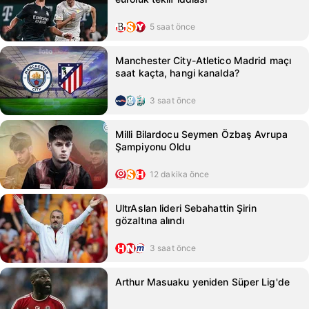
5 saat önce
Manchester City-Atletico Madrid maçı
saat kaçta, hangi kanalda?
3 saat önce
Milli Bilardocu Seymen Özbaş Avrupa
Şampiyonu Oldu
12 dakika önce
UltrAslan lideri Sebahattin Şirin
gözaltına alındı
3 saat önce
Arthur Masuaku yeniden Süper Lig'de