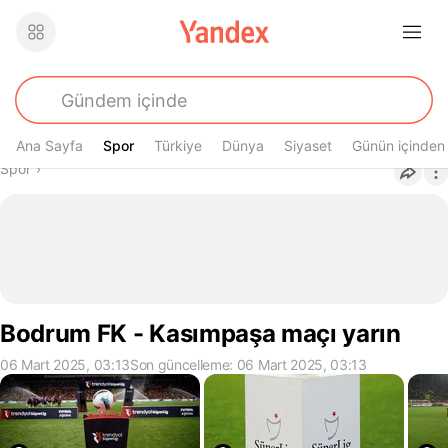
Ana Sayfa
Spor
Spor
Türkiye
Dünya
Siyaset
Günün içinden
Buradasın
Spor
›
Bodrum FK - Kasımpaşa maçı yarın
06 Mart 2025, 03:13
Son güncelleme: 06 Mart 2025, 03:13