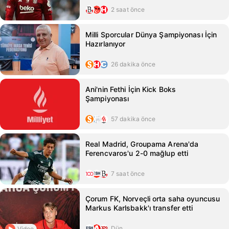
2 saat önce
Milli Sporcular Dünya Şampiyonası İçin
Hazırlanıyor
26 dakika önce
Ani'nin Fethi İçin Kick Boks
Şampiyonası
57 dakika önce
Real Madrid, Groupama Arena'da
Ferencvaros'u 2-0 mağlup etti
7 saat önce
Çorum FK, Norveçli orta saha oyuncusu
Markus Karlsbakk'ı transfer etti
Dün
Video