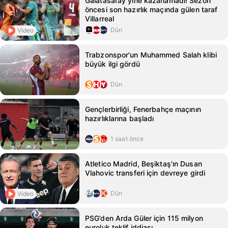
Galatasaray yine kazanamadı! Sezon
öncesi son hazırlık maçında gülen taraf
Villarreal
Dün
Video
Trabzonspor'un Muhammed Salah klibi
büyük ilgi gördü
Dün
Gençlerbirliği, Fenerbahçe maçının
hazırlıklarına başladı
1 saat önce
Atletico Madrid, Beşiktaş'ın Dusan
Vlahovic transferi için devreye girdi
Dün
Video
PSG’den Arda Güler için 115 milyon
euroluk teklif iddiası