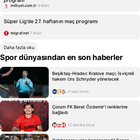
program
milliyet.com.tr
6 Mart
Süper Lig'de 27. haftanın maç programı
telgraf.net
7 Mart
Daha fazla oku
Spor dünyasından en son haberler
Beşiktaş‑Hradec Kralove maçı: İsviçreli
hakem Urs Schnyder yönetecek
4 saat önce
Çorum FK Berat Özdemir'i renklerine
bağladı
12 dakika önce