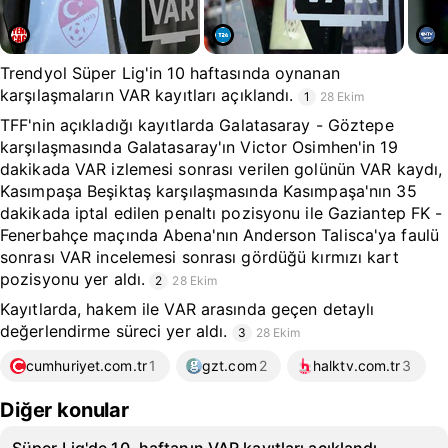
Trendyol Süper Lig'in 10 haftasında oynanan
karşılaşmaların VAR kayıtları açıklandı.
1
28 Ekim
TFF'nin açıkladığı kayıtlarda Galatasaray - Göztepe
karşılaşmasında Galatasaray'ın Victor Osimhen'in 19
dakikada VAR izlemesi sonrası verilen golünün VAR kaydı,
Kasımpaşa Beşiktaş karşılaşmasında Kasımpaşa'nın 35
dakikada iptal edilen penaltı pozisyonu ile Gaziantep FK -
Fenerbahçe maçında Abena'nın Anderson Talisca'ya faulü
sonrası VAR incelemesi sonrası gördüğü kırmızı kart
pozisyonu yer aldı.
2
28 Ekim
Kayıtlarda, hakem ile VAR arasında geçen detaylı
değerlendirme süreci yer aldı.
3
28 Ekim
cumhuriyet.com.tr
1
gzt.com
2
halktv.com.tr
3
Diğer konular