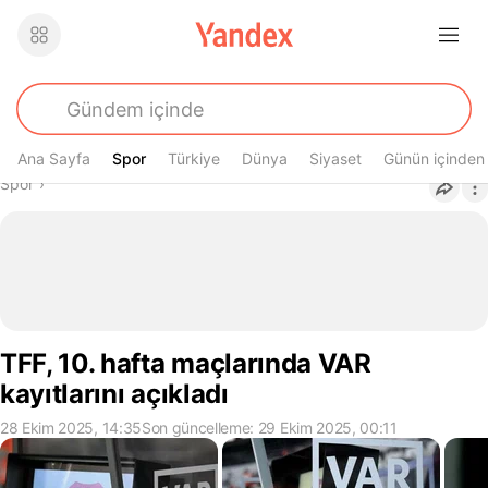
Ana Sayfa
Spor
Spor
Türkiye
Dünya
Siyaset
Günün içinden
Buradasın
Spor
›
TFF, 10. hafta maçlarında VAR
kayıtlarını açıkladı
28 Ekim 2025, 14:35
Son güncelleme: 29 Ekim 2025, 00:11