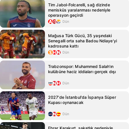
Tim Jabol-Folcarelli, sağ dizinde
menisküs yaralanması nedeniyle
operasyon geçirdi
Dün
Mağusa Türk Gücü, 35 yaşındaki
Senegalli orta saha Badou Ndiaye'yi
kadrosuna kattı
Dün
Trabzonspor: Muhammed Salah'ın
kulübüne haciz iddiaları gerçek dışı
Dün
2027'de İstanbul'da İspanya Süper
Kupası oynanacak
Dün
Ebrar Karakurt, sakatlık nedeniyle