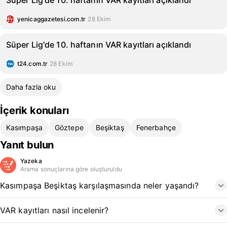
Süper Lig'de 10. haftanın VAR kayıtları açıklandı
yenicaggazetesi.com.tr
28 Ekim
Süper Lig'de 10. haftanın VAR kayıtları açıklandı
t24.com.tr
28 Ekim
Daha fazla oku
İçerik konuları
Kasımpaşa
Göztepe
Beşiktaş
Fenerbahçe
Yanıt bulun
Yazeka
Arama sonuçlarına göre oluşturuldu
Kasımpaşa Beşiktaş karşılaşmasında neler yaşandı?
VAR kayıtları nasıl incelenir?