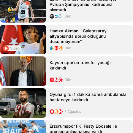
Avrupa Şampiyonası kadrosuna
alınmadı
Dün
Hamza Akman: "Galatasaray
altyapısında sorun olduğunu
düşünmüyorum"
Dün
Video
Kayserispor'un transfer yasağı
kaldırıldı
Dün
Oyuna girdi 1 dakika sonra ambulansla
hastaneye kaldırıldı
7 Ağustos
Erzurumspor FK, Festy Ebosele ile
prensip anlaşmasına vardı