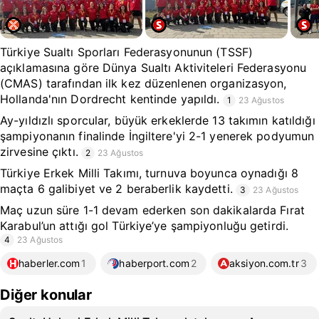
Türkiye Sualtı Sporları Federasyonunun (TSSF)
açıklamasına göre Dünya Sualtı Aktiviteleri Federasyonu
(CMAS) tarafından ilk kez düzenlenen organizasyon,
Hollanda'nın Dordrecht kentinde yapıldı.
1
23 Ağustos
Ay-yıldızlı sporcular, büyük erkeklerde 13 takımın katıldığı
şampiyonanın finalinde İngiltere'yi 2-1 yenerek podyumun
zirvesine çıktı.
2
23 Ağustos
Türkiye Erkek Milli Takımı, turnuva boyunca oynadığı 8
maçta 6 galibiyet ve 2 beraberlik kaydetti.
3
23 Ağustos
Maç uzun süre 1-1 devam ederken son dakikalarda Fırat
Karabul’un attığı gol Türkiye’ye şampiyonluğu getirdi.
4
23 Ağustos
haberler.com
1
haberport.com
2
aksiyon.com.tr
3
Diğer konular