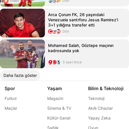
Dün
Video
Arca Çorum FK, 26 yaşındaki
Venezuela santrforu Jesus Ramirez'i
3+1 yıllığına transfer etti
Dün
Mohamed Salah, Göztepe maçının
kadrosunda yok
3 saat önce
Daha fazla göster
Spor
Yaşam
Bilim & Teknoloji
Futbol
Magazin
Teknoloji
Maçlar
Sinema & TV
Akıllı Cihazlar
Kültür-Sanat
Yapay Zeka
Sağlık
Oyun