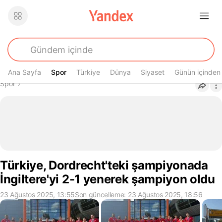
Ana Sayfa
Spor
Spor
Türkiye
Dünya
Siyaset
Günün içinden
Buradasın
Spor
›
Türkiye, Dordrecht'teki şampiyonada
İngiltere'yi 2-1 yenerek şampiyon oldu
23 Ağustos 2025, 13:55
Son güncelleme: 23 Ağustos 2025, 18:56