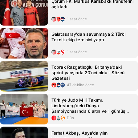
Çorum FK, Markus Karlsbakk transferini
açıkladı
1 saat önce
Galatasaray'dan savunmaya 2 Türk!
Teknik ekip tercihini yaptı
1 saat önce
Toprak Razgatlıoğlu, Britanya'daki
sprint yarışında 20'nci oldu - Sözcü
Gazetesi
47 dakika önce
Türkiye Judo Milli Takımı,
Lindesberg'deki Dünya
Şampiyonası'nda 6 altın ve 1 gümüş
madalya kazandı
Dün
Ferhat Akbaş, Asya'da yılın