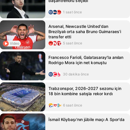
başantrenörü seçildi
1 saat önce
Arsenal, Newcastle United'dan
Brezilyalı orta saha Bruno Guimaraes'i
transfer etti
5 saat önce
Video
Francesco Farioli, Galatasaray'la anılan
Rodrigo Mora için net konuştu
30 dakika önce
Trabzonspor, 2026–2027 sezonu için
18 bin kombine satışla rekor kırdı
6 saat önce
İsmail Köybaşı'nın jübile maçı A Spor'da