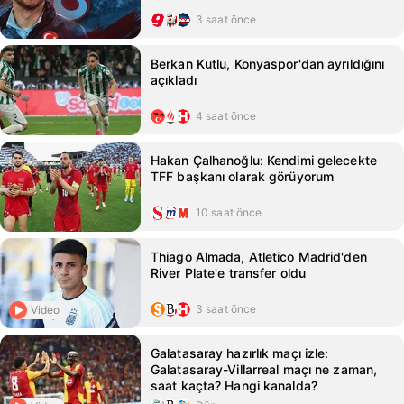
3 saat önce
Berkan Kutlu, Konyaspor'dan ayrıldığını
açıkladı
4 saat önce
Hakan Çalhanoğlu: Kendimi gelecekte
TFF başkanı olarak görüyorum
10 saat önce
Thiago Almada, Atletico Madrid'den
River Plate'e transfer oldu
3 saat önce
Video
Galatasaray hazırlık maçı izle:
Galatasaray-Villarreal maçı ne zaman,
saat kaçta? Hangi kanalda?