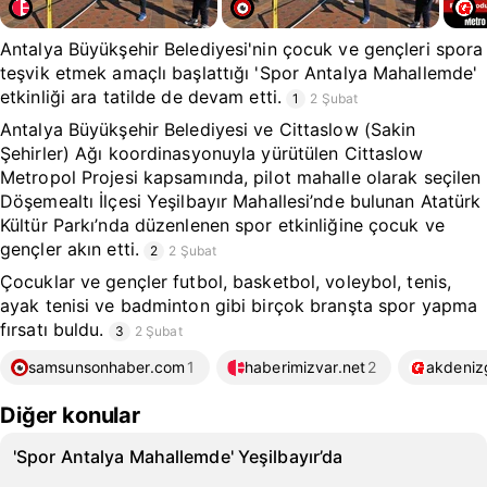
Antalya Büyükşehir Belediyesi'nin çocuk ve gençleri spora
teşvik etmek amaçlı başlattığı 'Spor Antalya Mahallemde'
etkinliği ara tatilde de devam etti.
1
2 Şubat
Antalya Büyükşehir Belediyesi ve Cittaslow (Sakin
Şehirler) Ağı koordinasyonuyla yürütülen Cittaslow
Metropol Projesi kapsamında, pilot mahalle olarak seçilen
Döşemealtı İlçesi Yeşilbayır Mahallesi’nde bulunan Atatürk
Kültür Parkı’nda düzenlenen spor etkinliğine çocuk ve
gençler akın etti.
2
2 Şubat
Çocuklar ve gençler futbol, basketbol, voleybol, tenis,
ayak tenisi ve badminton gibi birçok branşta spor yapma
fırsatı buldu.
3
2 Şubat
samsunsonhaber.com
1
haberimizvar.net
2
akdeniz
Diğer konular
'Spor Antalya Mahallemde' Yeşilbayır’da