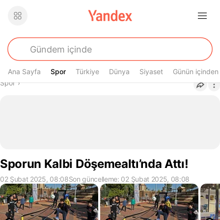
Ana Sayfa
Spor
Spor
Türkiye
Dünya
Siyaset
Günün içinden
Buradasın
Spor
›
Sporun Kalbi Döşemealtı’nda Attı!
02 Şubat 2025, 08:08
Son güncelleme: 02 Şubat 2025, 08:08