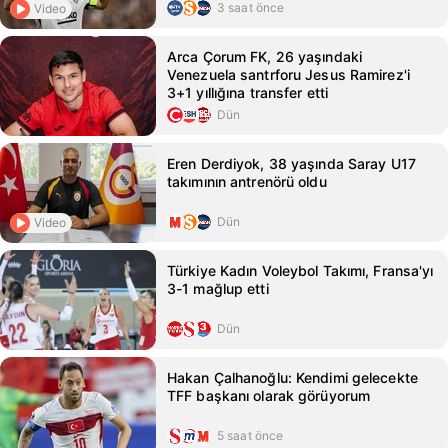
3 saat önce
Video
Arca Çorum FK, 26 yaşındaki
Venezuela santrforu Jesus Ramirez'i
3+1 yıllığına transfer etti
Dün
Eren Derdiyok, 38 yaşında Saray U17
takımının antrenörü oldu
Dün
Video
Türkiye Kadın Voleybol Takımı, Fransa'yı
3-1 mağlup etti
Dün
Hakan Çalhanoğlu: Kendimi gelecekte
TFF başkanı olarak görüyorum
5 saat önce