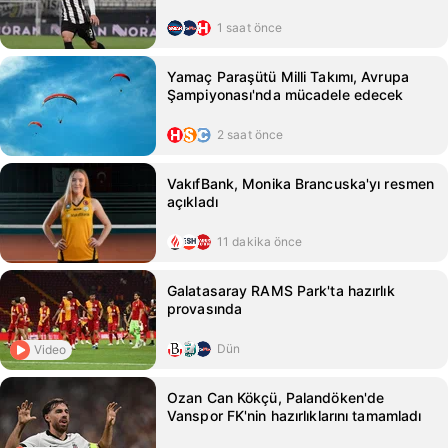
1 saat önce
Yamaç Paraşütü Milli Takımı, Avrupa
Şampiyonası'nda mücadele edecek
2 saat önce
VakıfBank, Monika Brancuska'yı resmen
açıkladı
11 dakika önce
Galatasaray RAMS Park'ta hazırlık
provasında
Dün
Video
Ozan Can Kökçü, Palandöken'de
Vanspor FK'nin hazırlıklarını tamamladı