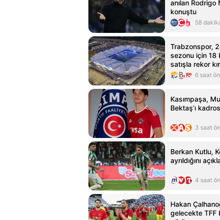
anılan Rodrigo 
konuştu
58 dakik
Trabzonspor, 
sezonu için 18
satışla rekor kı
6 saat ö
Kasımpaşa, M
Bektaş’ı kadros
3 saat ö
Berkan Kutlu, 
ayrıldığını açıkl
4 saat ö
Hakan Çalhanoğ
gelecekte TFF 