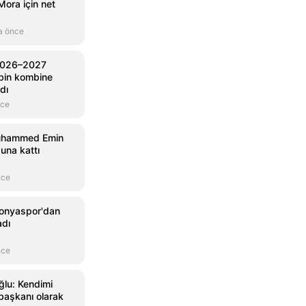
Mora için net
a önce
2026–2027
 bin kombine
rdı
nce
uhammed Emin
una kattı
nce
Konyaspor'dan
adı
nce
lu: Kendimi
başkanı olarak