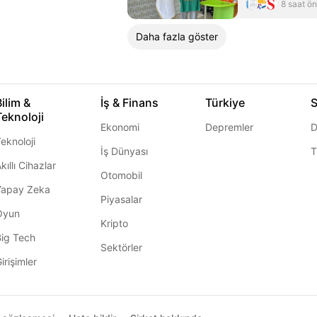
8 saat ö
Daha fazla göster
Bilim &
İş & Finans
Türkiye
S
Teknoloji
Ekonomi
Depremler
D
eknoloji
İş Dünyası
T
kıllı Cihazlar
Otomobil
Yapay Zeka
Piyasalar
Oyun
Kripto
Big Tech
Sektörler
irişimler