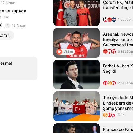
Çorum FK, Mar
17 Nisan
transferini açık
gde ve kupada
 Nisan
1 saat ö
ü.
4
15 Nisan
Arsenal, Newca
.com
4
Brezilyalı orta
Guimaraes'i tran
6 saat ö
Video
zleşme!
Ferhat Akbaş Y
Seçildi
2 saat ö
Türkiye Judo Mil
Lindesberg'de
Şampiyonası'nda
gümüş madalya
Dün
Francesco Fario