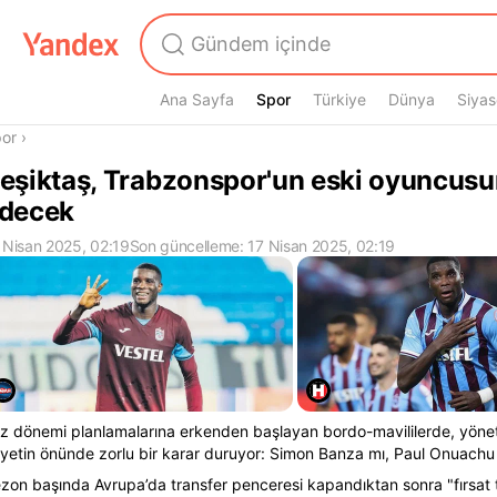
Ana Sayfa
Spor
Spor
Türkiye
Dünya
Siyas
radasın
or
›
eşiktaş, Trabzonspor'un eski oyuncusu
decek
 Nisan 2025, 02:19
Son güncelleme: 17 Nisan 2025, 02:19
z dönemi planlamalarına erkenden başlayan bordo-mavililerde, yöne
yetin önünde zorlu bir karar duruyor: Simon Banza mı, Paul Onuachu
zon başında Avrupa’da transfer penceresi kapandıktan sonra "fırsat t