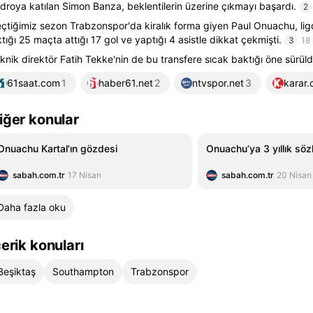
droya katılan Simon Banza, beklentilerin üzerine çıkmayı başardı.
2
çtiğimiz sezon Trabzonspor'da kiralık forma giyen Paul Onuachu, li
ktığı 25 maçta attığı 17 gol ve yaptığı 4 asistle dikkat çekmişti.
3
18
knik direktör Fatih Tekke'nin de bu transfere sıcak baktığı öne sürüld
61saat.com
1
haber61.net
2
ntvspor.net
3
karar
iğer konular
Onuachu Kartal’ın gözdesi
Onuachu’ya 3 yıllık sö
sabah.com.tr
17 Nisan
sabah.com.tr
20 Nisan
Daha fazla oku
çerik konuları
Beşiktaş
Southampton
Trabzonspor