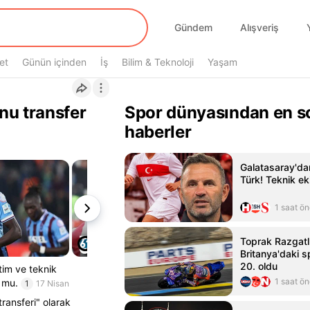
Gündem
Alışveriş
et
Günün içinden
İş
Bilim & Teknoloji
Yaşam
nu transfer
Spor dünyasından en s
haberler
Galatasaray'd
Türk! Teknik eki
1 saat ö
Toprak Razgatl
Britanya'daki s
20. oldu
tim ve teknik
1 saat ö
 mu.
1
17 Nisan
ransferi" olarak