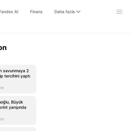
Yandex AI
Finans
Daha fazla
on
an savunmaya 2
p tercihini yaptı
nce
ıoğlu, Büyük
print yarışında
nce