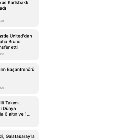
kus Karlsbakk
ladı
nce
stle United'dan
 saha Bruno
sfer etti
nce
ılın Başantrenörü
nce
li Takımı,
ki Dünya
 6 altın ve 1
 kazandı
li, Galatasaray'la