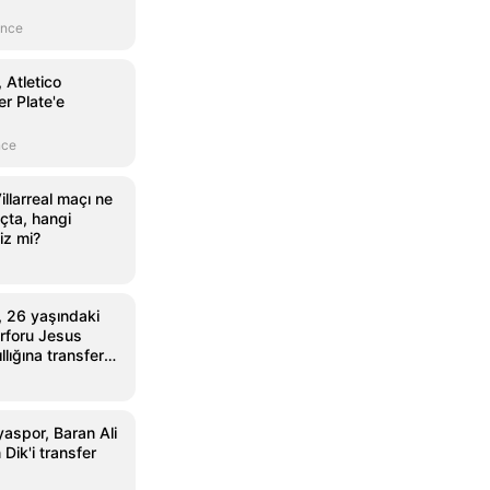
önce
 Atletico
r Plate'e
nce
illarreal maçı ne
çta, hangi
iz mi?
 26 yaşındaki
rforu Jesus
llığına transfer
aspor, Baran Ali
Dik'i transfer