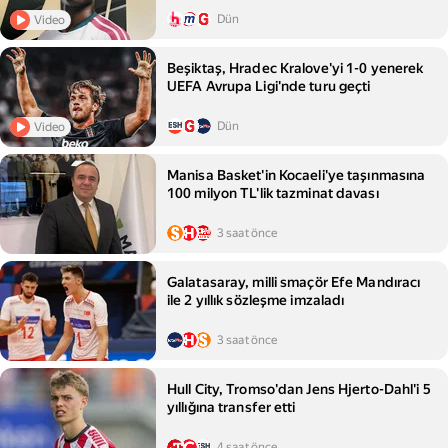
Dün
Video
Beşiktaş, Hradec Kralove'yi 1-0 yenerek
UEFA Avrupa Ligi'nde turu geçti
Dün
Video
Manisa Basket'in Kocaeli'ye taşınmasına
100 milyon TL'lik tazminat davası
3 saat önce
Galatasaray, milli smaçör Efe Mandıracı
ile 2 yıllık sözleşme imzaladı
3 saat önce
Hull City, Tromso'dan Jens Hjerto-Dahl'i 5
yıllığına transfer etti
4 saat önce