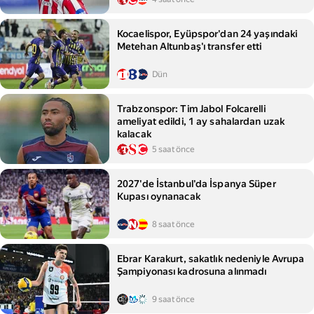
Kocaelispor, Eyüpspor'dan 24 yaşındaki
Metehan Altunbaş'ı transfer etti
Dün
Trabzonspor: Tim Jabol Folcarelli
ameliyat edildi, 1 ay sahalardan uzak
kalacak
5 saat önce
2027'de İstanbul'da İspanya Süper
Kupası oynanacak
8 saat önce
Ebrar Karakurt, sakatlık nedeniyle Avrupa
Şampiyonası kadrosuna alınmadı
9 saat önce