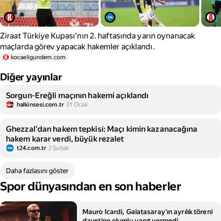
Ziraat Türkiye Kupası’nın 2. haftasında yarın oynanacak
maçlarda görev yapacak hakemler açıklandı.
kocaeligundem.com
Diğer yayınlar
Sorgun-Ereğli maçının hakemi açıklandı
halkinsesi.com.tr
31 Ocak
Ghezzal'dan hakem tepkisi: Maçı kimin kazanacağına
hakem karar verdi, büyük rezalet
t24.com.tr
2 Şubat
Daha fazlasını göster
Spor dünyasından en son haberler
Mauro Icardi, Galatasaray'ın ayrılık töreni
davetine olumlu yanıt vermedi