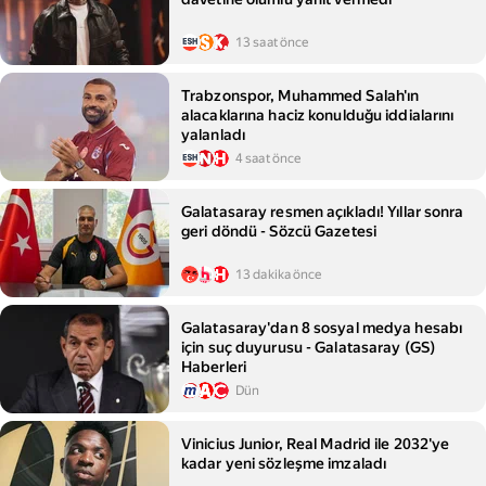
13 saat önce
Trabzonspor, Muhammed Salah'ın
alacaklarına haciz konulduğu iddialarını
yalanladı
4 saat önce
Galatasaray resmen açıkladı! Yıllar sonra
geri döndü - Sözcü Gazetesi
13 dakika önce
Galatasaray'dan 8 sosyal medya hesabı
için suç duyurusu - Galatasaray (GS)
Haberleri
Dün
Vinicius Junior, Real Madrid ile 2032'ye
kadar yeni sözleşme imzaladı