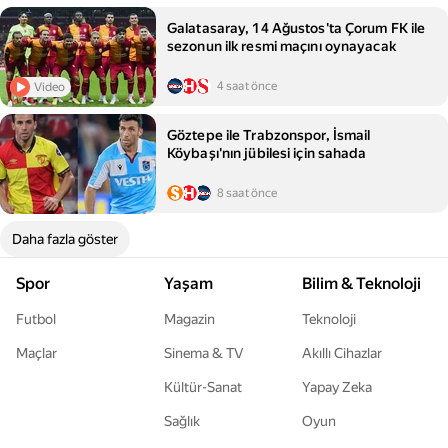
Galatasaray, 14 Ağustos'ta Çorum FK ile
sezonun ilk resmi maçını oynayacak
4 saat önce
Video
Göztepe ile Trabzonspor, İsmail
Köybaşı'nın jübilesi için sahada
8 saat önce
Daha fazla göster
Spor
Yaşam
Bilim & Teknoloji
Futbol
Magazin
Teknoloji
Maçlar
Sinema & TV
Akıllı Cihazlar
Kültür-Sanat
Yapay Zeka
Sağlık
Oyun