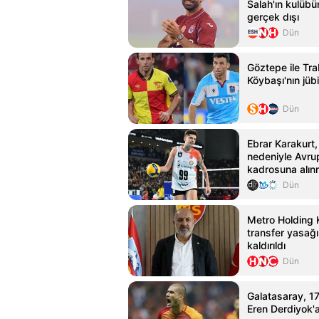
Salah'ın kulübün
gerçek dışı
Dün
Göztepe ile Tra
Köybaşı'nın jübi
Dün
Ebrar Karakurt,
nedeniyle Avru
kadrosuna alın
Dün
Metro Holding 
transfer yasağı
kaldırıldı
Dün
Galatasaray, 17 
Eren Derdiyok'a