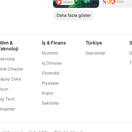
Dün
Video
Daha fazla göster
Bilim &
İş & Finans
Türkiye
S
Teknoloji
Ekonomi
Depremler
D
eknoloji
İş Dünyası
T
kıllı Cihazlar
Otomobil
Yapay Zeka
Piyasalar
Oyun
Kripto
Big Tech
Sektörler
irişimler