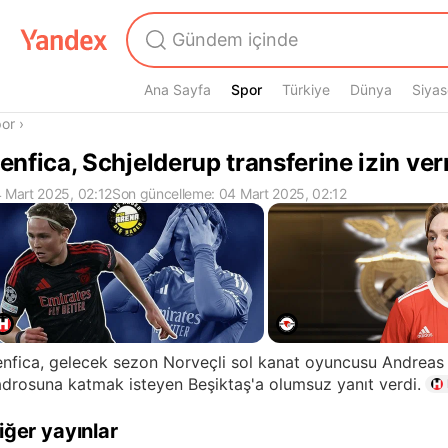
Ana Sayfa
Spor
Spor
Türkiye
Dünya
Siyas
radasın
or
›
enfica, Schjelderup transferine izin ve
 Mart 2025, 02:12
Son güncelleme: 04 Mart 2025, 02:12
nfica, gelecek sezon Norveçli sol kanat oyuncusu Andreas
drosuna katmak isteyen Beşiktaş'a olumsuz yanıt verdi.
iğer yayınlar