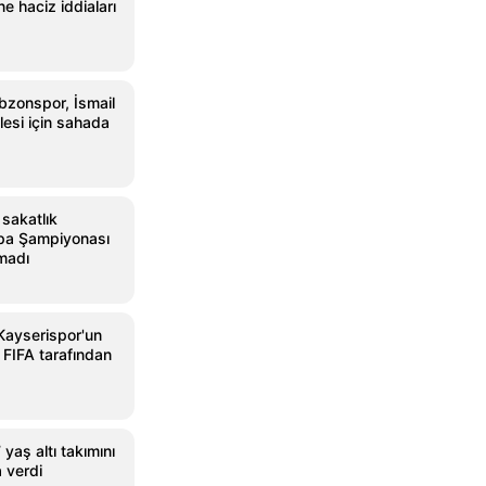
e haciz iddiaları
bzonspor, İsmail
lesi için sahada
 sakatlık
pa Şampiyonası
madı
Kayserispor'un
 FIFA tarafından
yaş altı takımını
 verdi