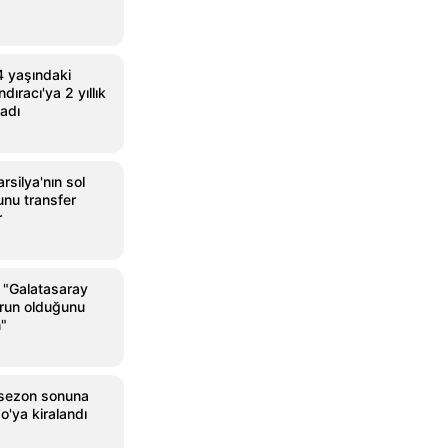
4 yaşındaki
ıracı'ya 2 yıllık
adı
silya'nın sol
nu transfer
r
"Galatasaray
orun olduğunu
"
, sezon sonuna
o'ya kiralandı