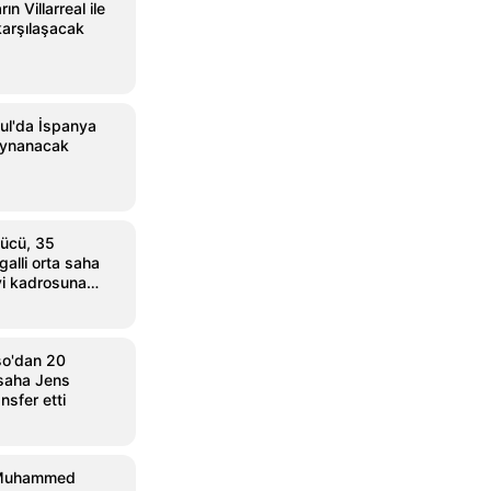
ın Villarreal ile
arşılaşacak
ul'da İspanya
oynanacak
ücü, 35
alli orta saha
i kadrosuna
so'dan 20
 saha Jens
ansfer etti
 Muhammed