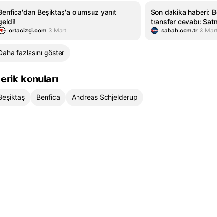
Benfica'dan Beşiktaş'a olumsuz yanıt
Son dakika haberi: B
geldi!
transfer cevabı: Sat
ortacizgi.com
3 Mart
sabah.com.tr
3 Mar
Daha fazlasını göster
çerik konuları
Beşiktaş
Benfica
Andreas Schjelderup