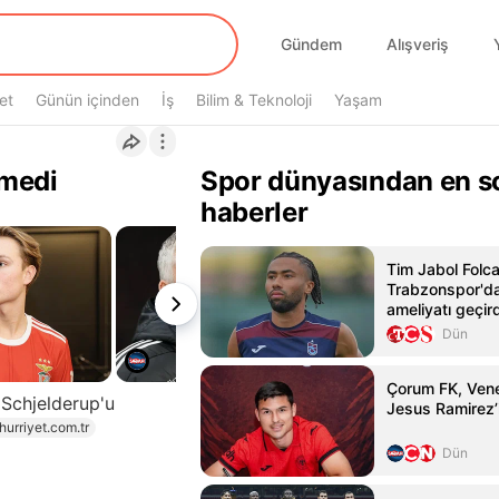
Gündem
Alışveriş
et
Günün içinden
İş
Bilim & Teknoloji
Yaşam
rmedi
Spor dünyasından en s
haberler
Tim Jabol Folcar
Trabzonspor'da
ameliyatı geçird
Dün
Çorum FK, Venez
 Schjelderup'u
Jesus Ramirez’i
hurriyet.com.tr
Dün