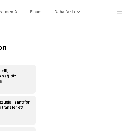
Yandex AI
Finans
Daha fazla
on
elli,
 sağ diz
i
uelalı santrfor
 transfer etti