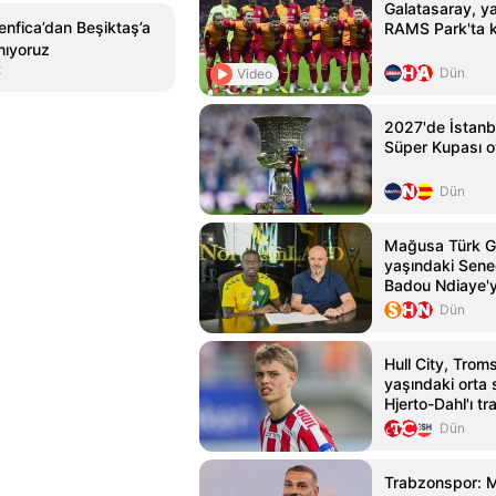
Galatasaray, yar
enfica’dan Beşiktaş’a
RAMS Park'ta k
mıyoruz
t
Dün
Video
2027'de İstanb
Süper Kupası 
Dün
Mağusa Türk G
yaşındaki Seneg
Badou Ndiaye'y
kattı
Dün
Hull City, Trom
yaşındaki orta
Hjerto-Dahl'ı tr
Dün
Trabzonspor: