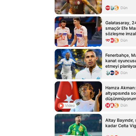
Dün
Galatasaray, 2
smaçör Efe Mand
sözleşme imzal
Dün
Fenerbahçe, Mar
kanat oyuncusu
etmeyi planlıyo
Dün
Hamza Akman: 
altyapısında s
düşünmüyorum
Dün
Video
Altay Bayındır
kadar Celta Vig