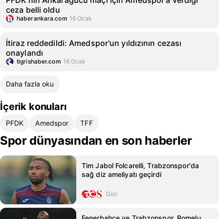
PFDK'nın Ankaragücü maçı için Amedspor'a verdiği
ceza belli oldu
haberankara.com
16 Ocak
İtiraz reddedildi: Amedspor'un yıldızının cezası
onaylandı
tigrishaber.com
16 Ocak
Daha fazla oku
İçerik konuları
PFDK
Amedspor
TFF
Spor dünyasından en son haberler
Tim Jabol Folcarelli, Trabzonspor'da
sağ diz ameliyatı geçirdi
Dün
Fenerbahçe ve Trabzonspor, Romelu