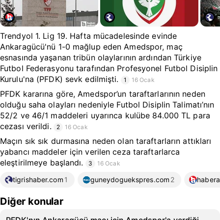
Trendyol 1. Lig 19. Hafta mücadelesinde evinde
Ankaragücü'nü 1-0 mağlup eden Amedspor, maç
esnasında yaşanan tribün olaylarının ardından Türkiye
Futbol Federasyonu tarafından Profesyonel Futbol Disiplin
Kurulu'na (PFDK) sevk edilmişti.
1
16 Ocak
PFDK kararına göre, Amedspor’un taraftarlarının neden
olduğu saha olayları nedeniyle Futbol Disiplin Talimatı’nın
52/2 ve 46/1 maddeleri uyarınca kulübe 84.000 TL para
cezası verildi.
2
16 Ocak
Maçın sık sık durmasına neden olan taraftarların attıkları
yabancı maddeler için verilen ceza taraftarlarca
eleştirilmeye başlandı.
3
16 Ocak
tigrishaber.com
1
guneydoguekspres.com
2
habera
Diğer konular