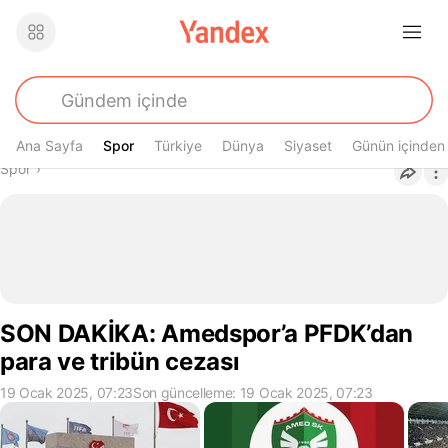
Ana Sayfa
Spor
Spor
Türkiye
Dünya
Siyaset
Günün içinden
Buradasın
Spor
›
SON DAKİKA: Amedspor’a PFDK’dan
para ve tribün cezası
19 Ocak 2025, 07:23
Son güncelleme: 19 Ocak 2025, 07:23