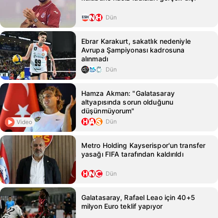
Dün
Ebrar Karakurt, sakatlık nedeniyle
Avrupa Şampiyonası kadrosuna
alınmadı
Dün
Hamza Akman: "Galatasaray
altyapısında sorun olduğunu
düşünmüyorum"
Dün
Video
Metro Holding Kayserispor'un transfer
yasağı FIFA tarafından kaldırıldı
Dün
Galatasaray, Rafael Leao için 40+5
milyon Euro teklif yapıyor