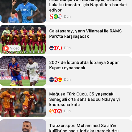
Lukaku transferi için Napoli'den hareket
ediyor
Dün
Galatasaray, yarın Villarreal ile RAMS
Park'ta karşılaşacak
Dün
Video
2027'de İstanbul'da İspanya Süper
Kupası oynanacak
Dün
Mağusa Türk Gücü, 35 yaşındaki
Senegalli orta saha Badou Ndiaye'yi
kadrosuna kattı
Dün
Trabzonspor: Muhammed Salah'ın
kulübüne haciz iddiaları gerçek dışı