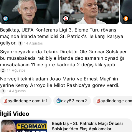
Beşiktaş, UEFA Konferans Ligi 3. Eleme Turu rövanş
maçında İrlanda temsilcisi St. Patrick's ile karşı karşıya
geliyor.
1
14 Ağustos
Siyah-beyazlılarda Teknik Direktör Ole Gunnar Solskjaer,
bu müsabakada rakibiyle İrlanda deplasmanın oynadığı
müsabakanın 11'ine göre kadroda 2 değişiklik yaptı.
2
14 Ağustos
Norveçli teknik adam Joao Mario ve Ernest Muçi'nin
yerine Kenny Arroyo ile Milot Rashica'ya görev verdi.
3
14 Ağustos
aydindenge.com.tr
1
olay53.com
2
aydindenge.com
İlgili Video
Beşiktaş - St. Patrick's Maçı Öncesi
Solskjaer'den Flaş Açıklamalar: