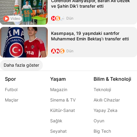
Corendon Alanyaspor, Baran Ali Gezek
ve Şahin Dik'i transfer etti
Dün
Video
Kasımpaşa, 19 yaşındaki santrfor
Muhammed Emin Bektaş'ı transfer etti
Dün
Daha fazla göster
Spor
Yaşam
Bilim & Teknoloji
Futbol
Magazin
Teknoloji
Maçlar
Sinema & TV
Akıllı Cihazlar
Kültür-Sanat
Yapay Zeka
Sağlık
Oyun
Seyahat
Big Tech