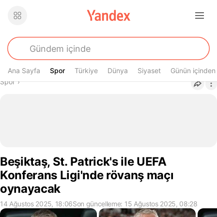
Ana Sayfa
Spor
Spor
Türkiye
Dünya
Siyaset
Günün içinden
Buradasın
Spor
›
Beşiktaş, St. Patrick's ile UEFA
Konferans Ligi'nde rövanş maçı
oynayacak
14 Ağustos 2025, 18:06
Son güncelleme: 15 Ağustos 2025, 08:28