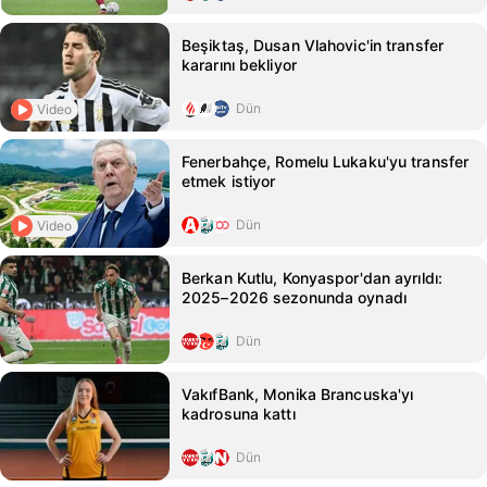
Beşiktaş, Dusan Vlahovic'in transfer
kararını bekliyor
Dün
Video
Fenerbahçe, Romelu Lukaku'yu transfer
etmek istiyor
Dün
Video
Berkan Kutlu, Konyaspor'dan ayrıldı:
2025–2026 sezonunda oynadı
Dün
VakıfBank, Monika Brancuska'yı
kadrosuna kattı
Dün