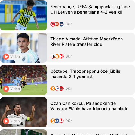
Fenerbahçe, UEFA Şampiyonlar Ligi'nde
OH Leuven'e penaltılarla 4-2 yenildi
Dün
Thiago Almada, Atletico Madrid'den
River Plate'e transfer oldu
Dün
Video
Göztepe, Trabzonspor'u özel jübile
maçında 2-1 yenmişti
Dün
Video
Ozan Can Kökçü, Palandöken'de
Vanspor FK'nin hazırlıklarını tamamladı
Dün
Video