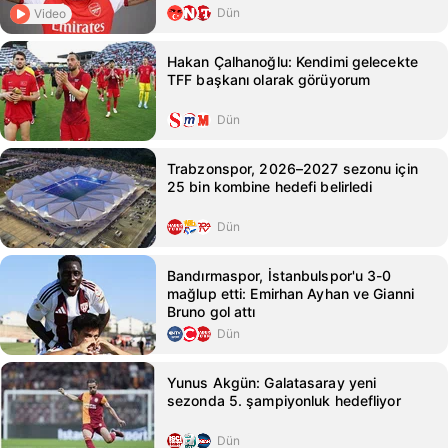
Dün
Video
Hakan Çalhanoğlu: Kendimi gelecekte
TFF başkanı olarak görüyorum
Dün
Trabzonspor, 2026–2027 sezonu için
25 bin kombine hedefi belirledi
Dün
Bandırmaspor, İstanbulspor'u 3-0
mağlup etti: Emirhan Ayhan ve Gianni
Bruno gol attı
Dün
Yunus Akgün: Galatasaray yeni
sezonda 5. şampiyonluk hedefliyor
Dün