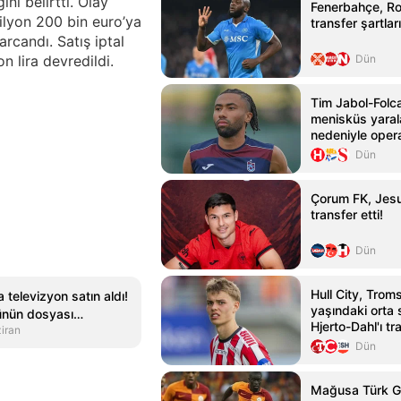
nı belirtti. Olay
Fenerbahçe, R
milyon 200 bin euro’ya
transfer şartları
arcandı. Satış iptal
 lira devredildi.
Dün
Tim Jabol-Folca
menisküs yara
nedeniyle oper
Dün
Çorum FK, Jesu
transfer etti!
Dün
Hull City, Trom
 televizyon satın aldı!
yaşındaki orta
ünün dosyası
Hjerto-Dahl'ı tr
iran
Dün
Mağusa Türk G