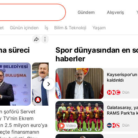
Gündem
Alışveriş
et
Günün içinden
İş
Bilim & Teknoloji
Yaşam
ma süreci
Spor dünyasından en s
haberler
Kayserispor'un 
kaldırıldı
Dün
Galatasaray, yar
n şoförü Servet
RAMS Park'ta k
ay TV’nin Ekrem
in 2.5 milyon euro’ya
Dün
Video
üreçte finansmanın