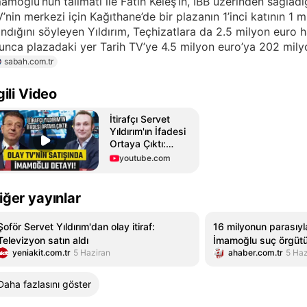
amoğlu’nun talimatı ile Fatih Keleş’in, İBB üzerinden sağladığı
’nin merkezi için Kağıthane’de bir plazanın 1’inci katının 1 
ındığını söyleyen Yıldırım, Teçhizatlara da 2.5 milyon euro h
unca plazadaki yer Tarih TV’ye 4.5 milyon euro’ya 202 milyon
sabah.com.tr
lgili Video
İtirafçı Servet
Yıldırım'ın İfadesi
Ortaya Çıktı:
İmamoğlu Olay
youtube.com
TV’nin Alınmasını
İstedi
iğer yayınlar
Şoför Servet Yıldırım'dan olay itiraf:
16 milyonun parasıyla
Televizyon satın aldı
İmamoğlu suç örgüt
yeniakit.com.tr
5 Haziran
ahaber.com.tr
5 Haz
kabardıkça kabardı
Daha fazlasını göster