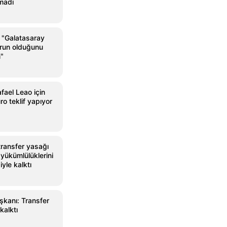
madı
"Galatasaray
orun olduğunu
"
fael Leao için
o teklif yapıyor
 transfer yasağı
yükümlülüklerini
yle kalktı
şkanı: Transfer
kalktı