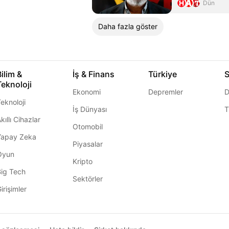
Dün
Daha fazla göster
Bilim &
İş & Finans
Türkiye
S
Teknoloji
Ekonomi
Depremler
D
eknoloji
İş Dünyası
T
kıllı Cihazlar
Otomobil
Yapay Zeka
Piyasalar
Oyun
Kripto
Big Tech
Sektörler
irişimler