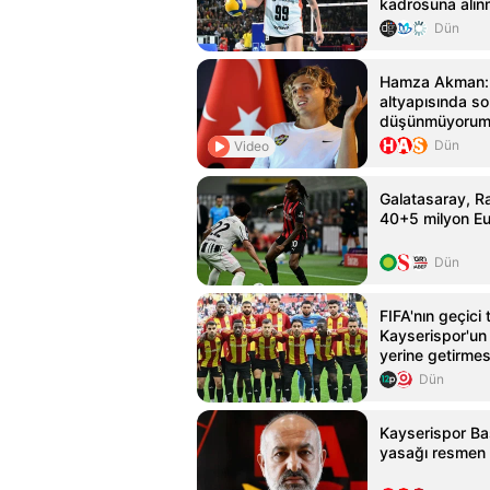
kadrosuna alın
Dün
Hamza Akman: 
altyapısında s
düşünmüyorum
Dün
Video
Galatasaray, Ra
40+5 milyon Eur
Dün
FIFA'nın geçici
Kayserispor'un 
yerine getirmesi
Dün
Kayserispor Ba
yasağı resmen 