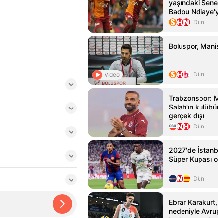
yaşındaki Seneg
Badou Ndiaye'y
kattı
Dün
Boluspor, Manis
Dün
Video
Trabzonspor:
Salah'ın kulübün
gerçek dışı
Dün
2027'de İstanb
Süper Kupası 
Dün
Ebrar Karakurt,
nedeniyle Avru