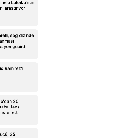
omelu Lukaku'nun
nı araştırıyor
relli, sağ dizinde
lanması
asyon geçirdi
s Ramirez'i
so'dan 20
 saha Jens
ansfer etti
ücü, 35