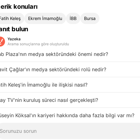
çerik konuları
Fatih Keleş
Ekrem İmamoğlu
İBB
Bursa
anıt bulun
Yazeka
Arama sonuçlarına göre oluşturuldu
ab Plaza'nın medya sektöründeki önemi nedir?
vit Çağlar'ın medya sektöründeki rolü nedir?
tih Keleş'in İmamoğlu ile ilişkisi nasıl?
ay TV'nin kuruluş süreci nasıl gerçekleşti?
seyin Köksal'ın kariyeri hakkında daha fazla bilgi var mı?