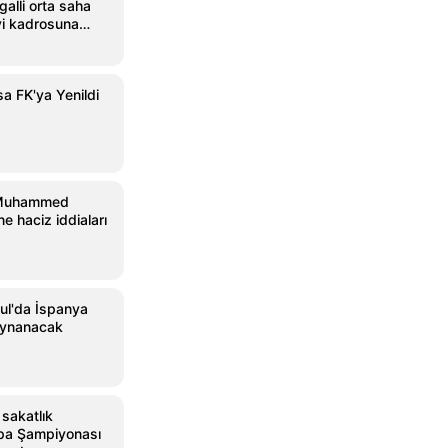
alli orta saha
i kadrosuna
a FK'ya Yenildi
 Muhammed
e haciz iddiaları
ul'da İspanya
oynanacak
 sakatlık
pa Şampiyonası