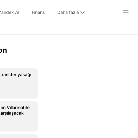
Yandex AI
Finans
Daha fazla
on
transfer yasağı
ın Villarreal ile
arşılaşacak