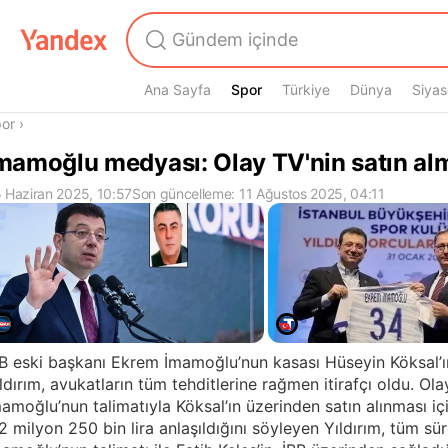
Ana Sayfa
Spor
Spor
Türkiye
Dünya
Siyas
radasın
or
›
mamoğlu medyası: Olay TV'nin satın al
 Haziran 2025, 10:57
Son güncelleme: 11 Ağustos 2025, 04:11
B eski başkanı Ekrem İmamoğlu’nun kasası Hüseyin Köksal’ı
ldırım, avukatların tüm tehditlerine rağmen itirafçı oldu. Ol
amoğlu’nun talimatıyla Köksal’ın üzerinden satın alınması iç
2 milyon 250 bin lira anlaşıldığını söyleyen Yıldırım, tüm s