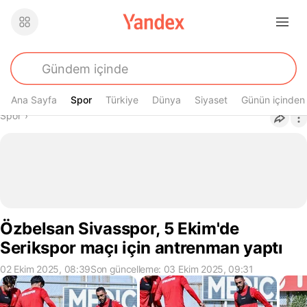
Ana Sayfa
Spor
Spor
Türkiye
Dünya
Siyaset
Günün içinden
Buradasın
Spor
›
Özbelsan Sivasspor, 5 Ekim'de
Serikspor maçı için antrenman yaptı
02 Ekim 2025, 08:39
Son güncelleme: 03 Ekim 2025, 09:31