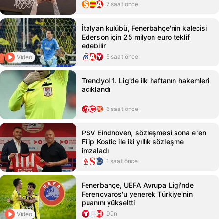
7 saat önce
İtalyan kulübü, Fenerbahçe'nin kalecisi
Ederson için 25 milyon euro teklif
edebilir
5 saat önce
Video
Trendyol 1. Lig'de ilk haftanın hakemleri
açıklandı
6 saat önce
PSV Eindhoven, sözleşmesi sona eren
Filip Kostic ile iki yıllık sözleşme
imzaladı
1 saat önce
Fenerbahçe, UEFA Avrupa Ligi'nde
Ferencvaros'u yenerek Türkiye'nin
puanını yükseltti
Dün
Video