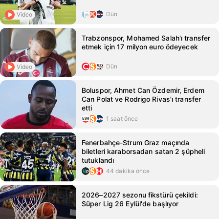
Dün
Video
Trabzonspor, Mohamed Salah'ı transfer
etmek için 17 milyon euro ödeyecek
Dün
Video
Boluspor, Ahmet Can Özdemir, Erdem
Can Polat ve Rodrigo Rivas'ı transfer
etti
1 saat önce
Fenerbahçe-Strum Graz maçında
biletleri karaborsadan satan 2 şüpheli
tutuklandı
44 dakika önce
2026–2027 sezonu fikstürü çekildi:
Süper Lig 26 Eylül'de başlıyor