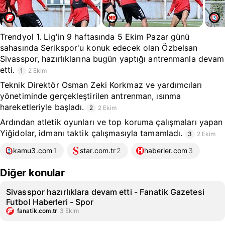
Trendyol 1. Lig'in 9 haftasında 5 Ekim Pazar günü
sahasında Serikspor'u konuk edecek olan Özbelsan
Sivasspor, hazırlıklarına bugün yaptığı antrenmanla devam
etti.
1
2 Ekim
Teknik Direktör Osman Zeki Korkmaz ve yardımcıları
yönetiminde gerçekleştirilen antrenman, ısınma
hareketleriyle başladı.
2
2 Ekim
Ardından atletik oyunları ve top koruma çalışmaları yapan
Yiğidolar, idmanı taktik çalışmasıyla tamamladı.
3
2 Ekim
kamu3.com
1
star.com.tr
2
haberler.com
3
Diğer konular
Sivasspor hazırlıklara devam etti - Fanatik Gazetesi
Futbol Haberleri - Spor
fanatik.com.tr
3 Ekim