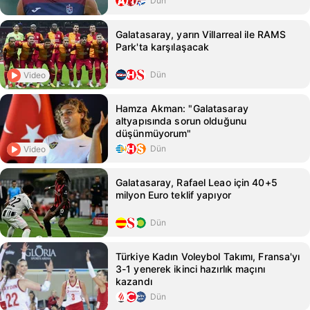
Dün
Galatasaray, yarın Villarreal ile RAMS
Park'ta karşılaşacak
Dün
Video
Hamza Akman: "Galatasaray
altyapısında sorun olduğunu
düşünmüyorum"
Dün
Video
Galatasaray, Rafael Leao için 40+5
milyon Euro teklif yapıyor
Dün
Türkiye Kadın Voleybol Takımı, Fransa'yı
3-1 yenerek ikinci hazırlık maçını
kazandı
Dün