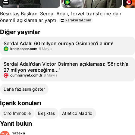
Beşiktaş Başkanı Serdal Adalı, forvet transferine dair
önemli açıklamalar yaptı.
karakartal.com
Diğer yayınlar
Serdal Adalı: 60 milyon euroya Osimhen'i alırım!
kontraspor.com
8 Mayıs
Serdal Adalı'dan Victor Osimhen açıklaması: 'Sörloth'a
27 milyon vereceğime...'
cumhuriyet.com.tr
8 Mayıs
Daha fazlasını göster
İçerik konuları
Ciro Immobile
Beşiktaş
Atletico Madrid
Yanıt bulun
Yazeka