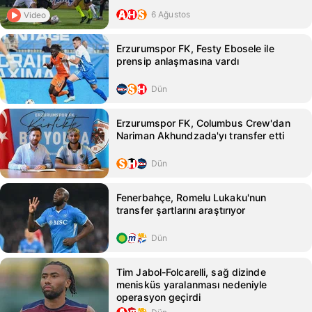
6 Ağustos
Video
Erzurumspor FK, Festy Ebosele ile
prensip anlaşmasına vardı
Dün
Erzurumspor FK, Columbus Crew'dan
Nariman Akhundzada'yı transfer etti
Dün
Fenerbahçe, Romelu Lukaku'nun
transfer şartlarını araştırıyor
Dün
Tim Jabol-Folcarelli, sağ dizinde
menisküs yaralanması nedeniyle
operasyon geçirdi