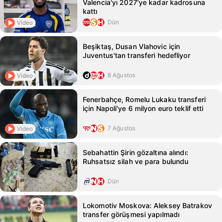
Valencia'yı 2027'ye kadar kadrosuna
kattı
Dün
Video
Beşiktaş, Dusan Vlahovic için
Juventus'tan transferi hedefliyor
8 Ağustos
Video
Fenerbahçe, Romelu Lukaku transferi
için Napoli'ye 6 milyon euro teklif etti
7 Ağustos
Video
Sebahattin Şirin gözaltına alındı:
Ruhsatsız silah ve para bulundu
Dün
Lokomotiv Moskova: Aleksey Batrakov
transfer görüşmesi yapılmadı