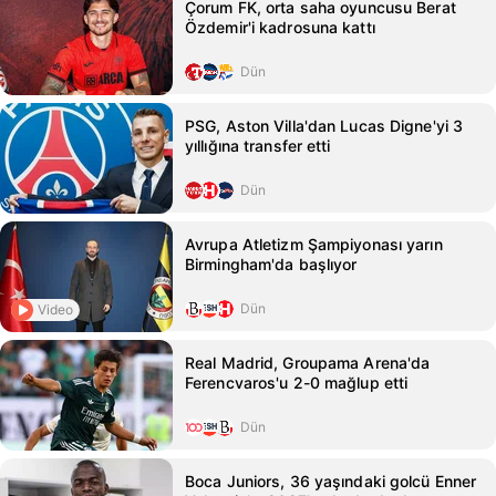
Çorum FK, orta saha oyuncusu Berat
Özdemir'i kadrosuna kattı
Dün
PSG, Aston Villa'dan Lucas Digne'yi 3
yıllığına transfer etti
Dün
Avrupa Atletizm Şampiyonası yarın
Birmingham'da başlıyor
Dün
Video
Real Madrid, Groupama Arena'da
Ferencvaros'u 2-0 mağlup etti
Dün
Boca Juniors, 36 yaşındaki golcü Enner