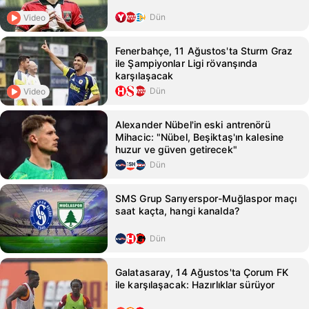
Dün
Video
Fenerbahçe, 11 Ağustos'ta Sturm Graz
ile Şampiyonlar Ligi rövanşında
karşılaşacak
Dün
Video
Alexander Nübel'in eski antrenörü
Mihacic: "Nübel, Beşiktaş'ın kalesine
huzur ve güven getirecek"
Dün
SMS Grup Sarıyerspor-Muğlaspor maçı
saat kaçta, hangi kanalda?
Dün
Galatasaray, 14 Ağustos'ta Çorum FK
ile karşılaşacak: Hazırlıklar sürüyor