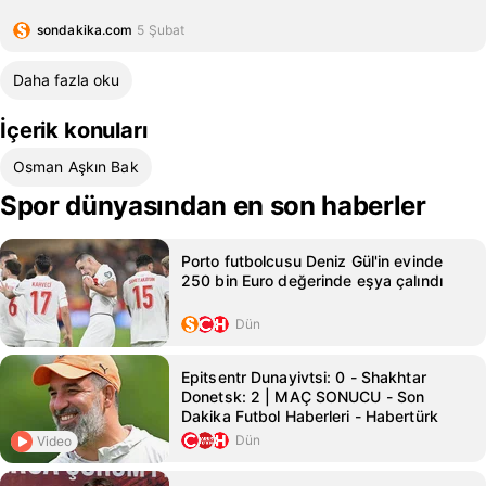
sondakika.com
5 Şubat
Daha fazla oku
İçerik konuları
Osman Aşkın Bak
Spor dünyasından en son haberler
Porto futbolcusu Deniz Gül'in evinde
250 bin Euro değerinde eşya çalındı
Dün
Epitsentr Dunayivtsi: 0 - Shakhtar
Donetsk: 2 | MAÇ SONUCU - Son
Dakika Futbol Haberleri - Habertürk
Dün
Video