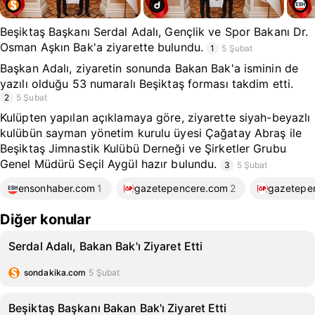
Beşiktaş Başkanı Serdal Adalı, Gençlik ve Spor Bakanı Dr.
Osman Aşkın Bak'a ziyarette bulundu.
1
5 Şubat
Başkan Adalı, ziyaretin sonunda Bakan Bak'a isminin de
yazılı olduğu 53 numaralı Beşiktaş forması takdim etti.
2
5 Şubat
Kulüpten yapılan açıklamaya göre, ziyarette siyah-beyazlı
kulübün sayman yönetim kurulu üyesi Çağatay Abraş ile
Beşiktaş Jimnastik Kulübü Derneği ve Şirketler Grubu
Genel Müdürü Seçil Aygül hazır bulundu.
3
5 Şubat
ensonhaber.com
1
gazetepencere.com
2
gazetepe
Diğer konular
Serdal Adalı, Bakan Bak'ı Ziyaret Etti
sondakika.com
5 Şubat
Beşiktaş Başkanı Bakan Bak'ı Ziyaret Etti