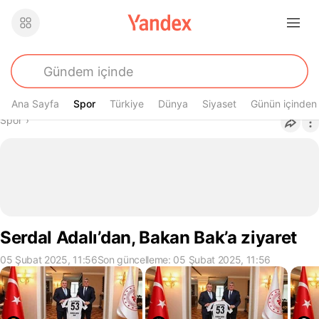
Ana Sayfa
Spor
Spor
Türkiye
Dünya
Siyaset
Günün içinden
Buradasın
Spor
›
Serdal Adalı’dan, Bakan Bak’a ziyaret
05 Şubat 2025, 11:56
Son güncelleme: 05 Şubat 2025, 11:56