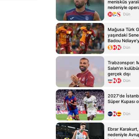
menisküs yara
nedeniyle oper
Dün
Mağusa Türk G
yaşındaki Seneg
Badou Ndiaye'y
kattı
Dün
Trabzonspor:
Salah'ın kulübün
gerçek dışı
Dün
2027'de İstanb
Süper Kupası 
Dün
Ebrar Karakurt,
nedeniyle Avru