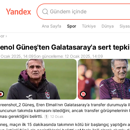
Ana Sayfa
Spor
Spor
Türkiye
Dünya
Siyas
radasın
or
›
enol Güneş'ten Galatasaray'a sert tepki
 Ocak 2025, 14:09
Son güncelleme: 12 Ocak 2025, 14:09
reenshot_2 Güneş, Eren Elmalı’nın Galatasaray’a transfer durumuyla ilg
uncunun takımda kalmasını istediğini, ancak transfer görüşmelerinin 
ması gerektiğini belirtti.
1
12 Ocak
neş, maçın ilk 15 dakikasında takımının kötü bir başlangıç yaptığını