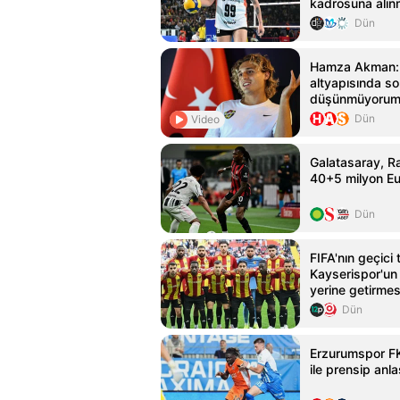
kadrosuna alın
Dün
Hamza Akman: 
altyapısında s
düşünmüyorum
Dün
Video
Galatasaray, Ra
40+5 milyon Eur
Dün
FIFA'nın geçici
Kayserispor'un 
yerine getirmesi
Dün
Erzurumspor FK
ile prensip anl