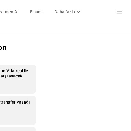
Yandex AI
Finans
Daha fazla
on
ın Villarreal ile
arşılaşacak
transfer yasağı