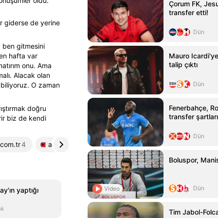
dönüşümler oldu.
Çorum FK, Jesu
transfer etti!
r giderse de yerine
Dün
 ben gitmesini
çen hafta var
Mauro Icardi'y
talip çıktı
natırım onu. Ama
alı. Alacak olan
Dün
 biliyoruz. O zaman
Fenerbahçe, R
rıştırmak doğru
transfer şartları
ir biz de kendi
Dün
.com.tr
4
aslinda.com
5
Boluspor, Manis
Dün
Video
y'ın yaptığı
ak
Tim Jabol-Folca