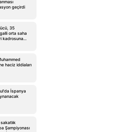
lanması
asyon geçirdi
ücü, 35
alli orta saha
i kadrosuna
 Muhammed
e haciz iddiaları
ul'da İspanya
oynanacak
 sakatlık
pa Şampiyonası