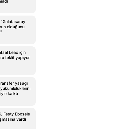
madı
"Galatasaray
orun olduğunu
"
fael Leao için
o teklif yapıyor
 transfer yasağı
yükümlülüklerini
yle kalktı
, Festy Ebosele
aşmasına vardı