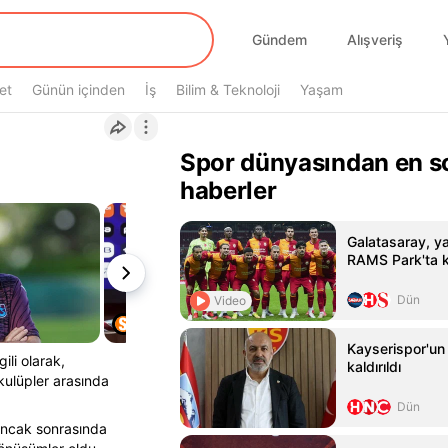
Gündem
Alışveriş
et
Günün içinden
İş
Bilim & Teknoloji
Yaşam
Spor dünyasından en s
haberler
Galatasaray, yar
RAMS Park'ta k
Dün
Video
Kayserispor'un 
ili olarak,
kaldırıldı
kulüpler arasında
Dün
 ancak sonrasında