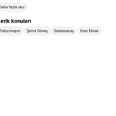
Daha fazla oku
çerik konuları
Trabzonspor
Şenol Güneş
Galatasaray
Eren Elmalı