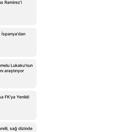
s Ramirez'i
e İspanya'dan
omelu Lukaku'nun
nı araştırıyor
a FK'ya Yenildi
relli, sağ dizinde