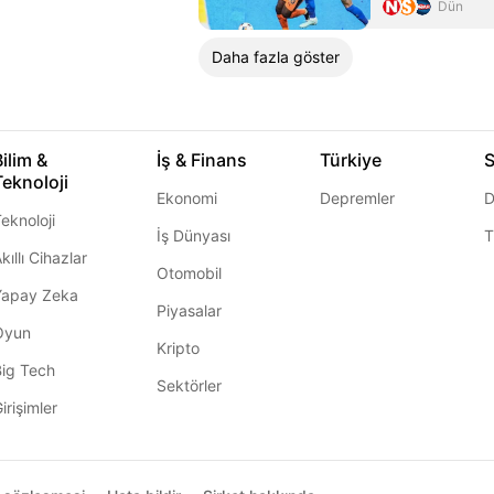
Dün
Daha fazla göster
Bilim &
İş & Finans
Türkiye
S
Teknoloji
Ekonomi
Depremler
D
eknoloji
İş Dünyası
T
kıllı Cihazlar
Otomobil
Yapay Zeka
Piyasalar
Oyun
Kripto
Big Tech
Sektörler
irişimler