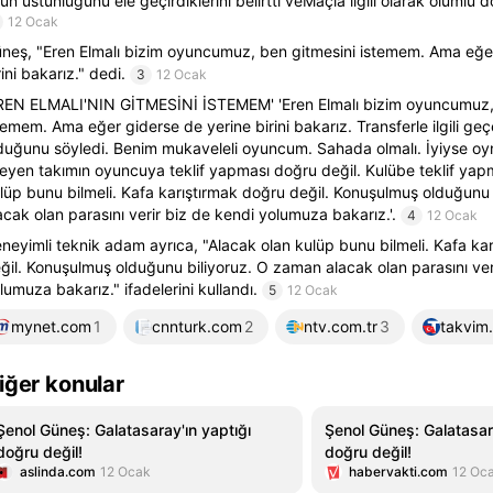
un üstünlüğünü ele geçirdiklerini belirtti veMaçla ilgili olarak olumlu 
12 Ocak
neş, "Eren Elmalı bizim oyuncumuz, ben gitmesini istemem. Ama eğe
rini bakarız." dedi.
3
12 Ocak
REN ELMALI'NIN GİTMESİNİ İSTEMEM' 'Eren Elmalı bizim oyuncumuz,
temem. Ama eğer giderse de yerine birini bakarız. Transferle ilgili ge
duğunu söyledi. Benim mukaveleli oyuncum. Sahada olmalı. İyiyse oy
teyen takımın oyuncuya teklif yapması doğru değil. Kulübe teklif yapm
lüp bunu bilmeli. Kafa karıştırmak doğru değil. Konuşulmuş olduğunu
acak olan parasını verir biz de kendi yolumuza bakarız.'.
4
12 Ocak
neyimli teknik adam ayrıca, "Alacak olan kulüp bunu bilmeli. Kafa ka
ğil. Konuşulmuş olduğunu biliyoruz. O zaman alacak olan parasını ver
lumuza bakarız." ifadelerini kullandı.
5
12 Ocak
mynet.com
1
cnnturk.com
2
ntv.com.tr
3
takvim
iğer konular
Şenol Güneş: Galatasaray'ın yaptığı
Şenol Güneş: Galatasara
doğru değil!
doğru değil!
aslinda.com
12 Ocak
habervakti.com
12 Oc