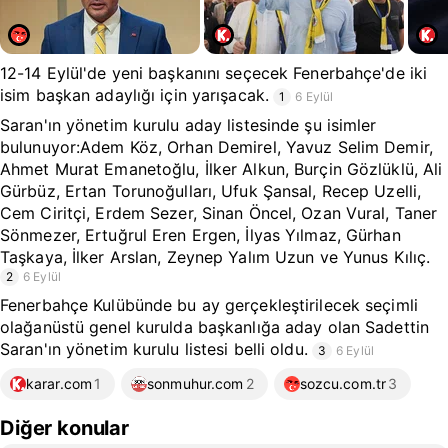
12-14 Eylül'de yeni başkanını seçecek Fenerbahçe'de iki
isim başkan adaylığı için yarışacak.
1
6 Eylül
Saran'ın yönetim kurulu aday listesinde şu isimler
bulunuyor:Adem Köz, Orhan Demirel, Yavuz Selim Demir,
Ahmet Murat Emanetoğlu, İlker Alkun, Burçin Gözlüklü, Ali
Gürbüz, Ertan Torunoğulları, Ufuk Şansal, Recep Uzelli,
Cem Ciritçi, Erdem Sezer, Sinan Öncel, Ozan Vural, Taner
Sönmezer, Ertuğrul Eren Ergen, İlyas Yılmaz, Gürhan
Taşkaya, İlker Arslan, Zeynep Yalım Uzun ve Yunus Kılıç.
2
6 Eylül
Fenerbahçe Kulübünde bu ay gerçekleştirilecek seçimli
olağanüstü genel kurulda başkanlığa aday olan Sadettin
Saran'ın yönetim kurulu listesi belli oldu.
3
6 Eylül
karar.com
1
sonmuhur.com
2
sozcu.com.tr
3
Diğer konular