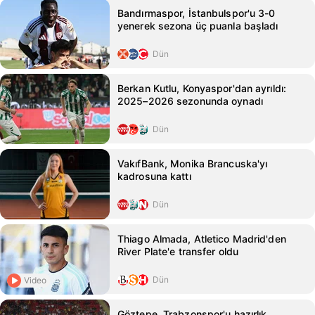
Bandırmaspor, İstanbulspor'u 3-0
yenerek sezona üç puanla başladı
Dün
Berkan Kutlu, Konyaspor'dan ayrıldı:
2025–2026 sezonunda oynadı
Dün
VakıfBank, Monika Brancuska'yı
kadrosuna kattı
Dün
Thiago Almada, Atletico Madrid'den
River Plate'e transfer oldu
Dün
Video
Göztepe, Trabzonspor'u hazırlık