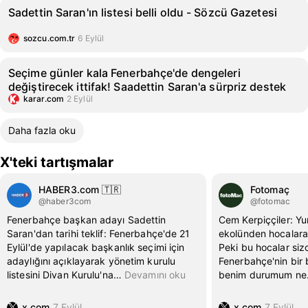
Sadettin Saran'ın listesi belli oldu - Sözcü Gazetesi
sozcu.com.tr
6 Eylül
Seçime günler kala Fenerbahçe'de dengeleri
değiştirecek ittifak! Saadettin Saran'a sürpriz destek
karar.com
2 Eylül
Daha fazla oku
X'teki tartışmalar
HABER3.com 🇹🇷
Fotomaç
@haber3com
@fotomac
Fenerbahçe başkan adayı Sadettin
Cem Kerpiççiler: Yu
Saran'dan tarihi teklif: Fenerbahçe'de 21
ekolünden hocalara 
Eylül'de yapılacak başkanlık seçimi için
Peki bu hocalar siz
adaylığını açıklayarak yönetim kurulu
Fenerbahçe'nin bir 
listesini Divan Kurulu'na
…
Devamını oku
benim durumum ne
x.com
7 Eylül
x.com
7 Eylül