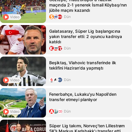
maçında 2-1 yenerek İsmail Köybaşı'nın
jübile maçını kazandı
Dün
Video
Galatasaray, Süper Lig başlangıcına
yakın transfer etti: 2 oyuncu kadroya
katıldı
Dün
Beşiktaş, Vlahovic transferinde ilk
teklifini Haziran'da yapmıştı
Dün
Video
Fenerbahçe, Lukaku'yu Napoli'den
transfer etmeyi planlıyor
Dün
Video
Süper Lig takımı, Norveç'ten Lillestrøm
SK'lı Markus Karlsbakk'ı transfer etti