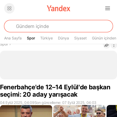
Ana Sayfa
Spor
Spor
Türkiye
Dünya
Siyaset
Günün içinden
Buradasın
Spor
›
Fenerbahçe'de 12–14 Eylül'de başkan
seçimi: 20 aday yarışacak
04 Eylül 2025, 04:09
Son güncelleme: 07 Eylül 2025, 04:03