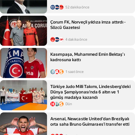
52 dakika önce
Çorum FK, Norveçli yıldıza imza attırdı -
Sözcü Gazetesi
4 dakika önce
Kasımpaşa, Muhammed Emin Bektaş’ı
kadrosuna kattı
1 saat önce
Türkiye Judo Milli Takımı, Lindesberg'deki
Dünya Şampiyonası'nda 6 altın ve 1
gümüş madalya kazandı
Dün
Arsenal, Newcastle United'dan Brezilyalı
orta saha Bruno Guimaraes'i transfer etti