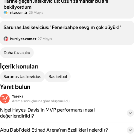
Tarihe geçen Jasikevicius: Uzun zamandır bu anı
bekliyordum
ntv.com.tr
25 Mayıs
Sarunas Jasikevicius: 'Fenerbahçe sevgim çok büyük!'
hurriyet.com.tr
27 Mayıs
Daha fazla oku
İçerik konuları
Sarunas Jasikevicius
Basketbol
Yanıt bulun
Yazeka
Arama sonuçlarına göre oluşturuldu
Nigel Hayes-Davis'in MVP performansı nasıl
değerlendirildi?
Abu Dabi'deki Etihad Arena'nın özellikleri nelerdir?