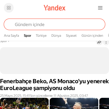
Ana Sayfa
Spor
Spor
Türkiye
Dünya
Siyaset
Günün içinden
Buradasın
Spor
›
Fenerbahçe Beko, AS Monaco'yu yenerek
EuroLeague şampiyonu oldu
25 Mayıs 2025, 15:41
Son güncelleme: 11 Ağustos 2025, 03:47