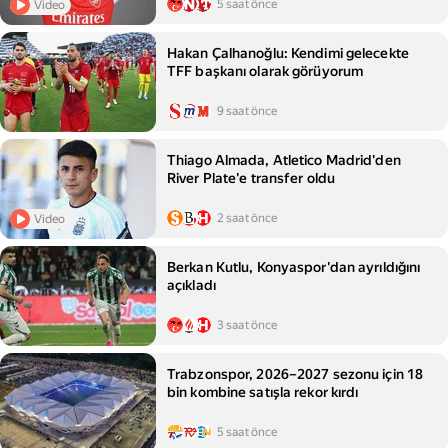
5 saat önce
Video
Hakan Çalhanoğlu: Kendimi gelecekte
TFF başkanı olarak görüyorum
9 saat önce
Thiago Almada, Atletico Madrid'den
River Plate'e transfer oldu
2 saat önce
Video
Berkan Kutlu, Konyaspor'dan ayrıldığını
açıkladı
3 saat önce
Trabzonspor, 2026–2027 sezonu için 18
bin kombine satışla rekor kırdı
5 saat önce