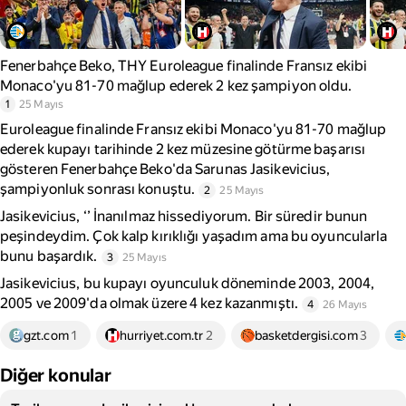
Fenerbahçe Beko, THY Euroleague finalinde Fransız ekibi
Monaco'yu 81-70 mağlup ederek 2 kez şampiyon oldu.
1
25 Mayıs
Euroleague finalinde Fransız ekibi Monaco'yu 81-70 mağlup
ederek kupayı tarihinde 2 kez müzesine götürme başarısı
gösteren Fenerbahçe Beko'da Sarunas Jasikevicius,
şampiyonluk sonrası konuştu.
2
25 Mayıs
Jasikevicius, ‘’ İnanılmaz hissediyorum. Bir süredir bunun
peşindeydim. Çok kalp kırıklığı yaşadım ama bu oyuncularla
bunu başardık.
3
25 Mayıs
Jasikevicius, bu kupayı oyunculuk döneminde 2003, 2004,
2005 ve 2009'da olmak üzere 4 kez kazanmıştı.
4
26 Mayıs
gzt.com
1
hurriyet.com.tr
2
basketdergisi.com
3
Diğer konular