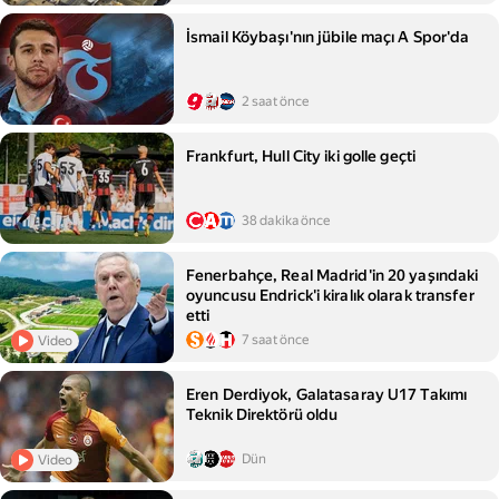
İsmail Köybaşı'nın jübile maçı A Spor'da
2 saat önce
Frankfurt, Hull City iki golle geçti
38 dakika önce
Fenerbahçe, Real Madrid'in 20 yaşındaki
oyuncusu Endrick'i kiralık olarak transfer
etti
7 saat önce
Video
Eren Derdiyok, Galatasaray U17 Takımı
Teknik Direktörü oldu
Dün
Video