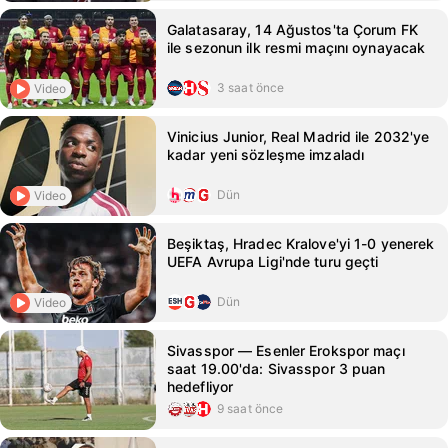
Galatasaray, 14 Ağustos'ta Çorum FK
ile sezonun ilk resmi maçını oynayacak
3 saat önce
Video
Vinicius Junior, Real Madrid ile 2032'ye
kadar yeni sözleşme imzaladı
Dün
Video
Beşiktaş, Hradec Kralove'yi 1-0 yenerek
UEFA Avrupa Ligi'nde turu geçti
Dün
Video
Sivasspor — Esenler Erokspor maçı
saat 19.00'da: Sivasspor 3 puan
hedefliyor
9 saat önce