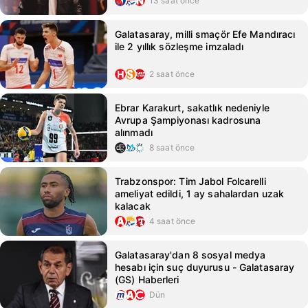
13 saat önce
Galatasaray, milli smaçör Efe Mandıracı
ile 2 yıllık sözleşme imzaladı
2 saat önce
Ebrar Karakurt, sakatlık nedeniyle
Avrupa Şampiyonası kadrosuna
alınmadı
8 saat önce
Trabzonspor: Tim Jabol Folcarelli
ameliyat edildi, 1 ay sahalardan uzak
kalacak
4 saat önce
Galatasaray'dan 8 sosyal medya
hesabı için suç duyurusu - Galatasaray
(GS) Haberleri
Dün