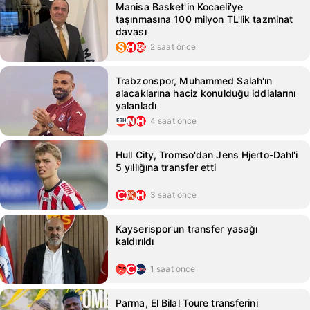
Manisa Basket'in Kocaeli'ye
taşınmasına 100 milyon TL'lik tazminat
davası
2 saat önce
Trabzonspor, Muhammed Salah'ın
alacaklarına haciz konulduğu iddialarını
yalanladı
4 saat önce
Hull City, Tromso'dan Jens Hjerto-Dahl'i
5 yıllığına transfer etti
3 saat önce
Kayserispor'un transfer yasağı
kaldırıldı
1 saat önce
Parma, El Bilal Toure transferini