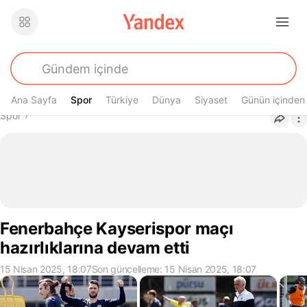
Ana Sayfa
Spor
Spor
Türkiye
Dünya
Siyaset
Günün içinden
Buradasın
Spor
›
Fenerbahçe Kayserispor maçı
hazırlıklarına devam etti
15 Nisan 2025, 18:07
Son güncelleme: 15 Nisan 2025, 18:07