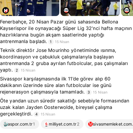
Fenerbahçe, 20 Nisan Pazar günü sahasında Bellona
Kayserispor ile oynayacağı Süper Lig 32'nci hafta maçının
hazırlıklarına bugün akşam saatlerinde yaptığı
antrenmanla başladı.
1
15 Nisan
Teknik direktör Jose Mourinho yönetiminde ısınma,
koordinasyon ve çabukluk çalışmalarıyla başlayan
antrenmanda 2 gruba ayrılan futbolcular, pas çalışmaları
yaptı.
2
15 Nisan
Sivasspor karşılaşmasında ilk 11’de görev alıp 60
dakikanın üzerinde süre alan futbolcular ise günü
rejenerasyon çalışmasıyla tamamladı.
3
15 Nisan
Öte yandan uzun süredir sakatlığı sebebiyle formasından
uzak kalan Jayden Oosterwolde, bireysel çalışma
gerçekleştirdi.
4
15 Nisan
aspor.com.tr
1
milliyet.com.tr
2
sivasmemleket.com.