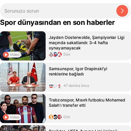
Spor dünyasından en son haberler
Jayden Oosterwolde, Şampiyonlar Ligi
maçında sakatlandı: 3–4 hafta
oynayamayacak
Dün
Video
Samsunspor, Igor Drapinski'yi
renklerine bağladı
47 dakika önce
Trabzonspor, Mısırlı futbolcu Mohamed
Salah'ı transfer etti
Dün
Video