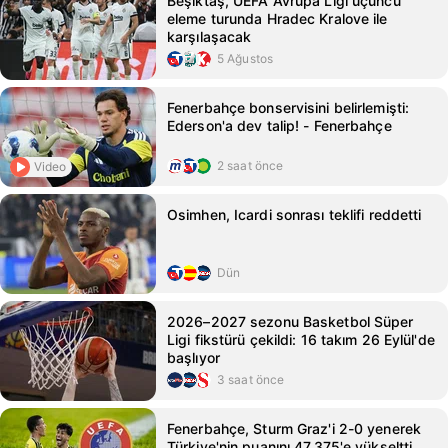
Beşiktaş, UEFA Avrupa Ligi üçüncü
eleme turunda Hradec Kralove ile
karşılaşacak
5 Ağustos
Fenerbahçe bonservisini belirlemişti:
Ederson'a dev talip! - Fenerbahçe
2 saat önce
Video
Osimhen, Icardi sonrası teklifi reddetti
Dün
2026–2027 sezonu Basketbol Süper
Ligi fikstürü çekildi: 16 takım 26 Eylül'de
başlıyor
3 saat önce
Fenerbahçe, Sturm Graz'i 2-0 yenerek
Türkiye'nin puanını 47.375'e yükseltti