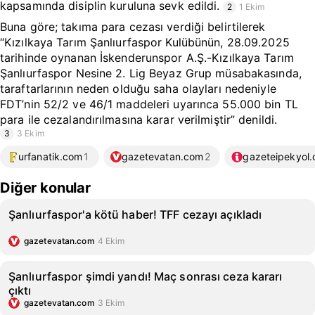
kapsamında disiplin kuruluna sevk edildi.
2
1 Ekim
Buna göre; takıma para cezası verdiği belirtilerek
“Kızılkaya Tarım Şanlıurfaspor Kulübünün, 28.09.2025
tarihinde oynanan İskenderunspor A.Ş.-Kızılkaya Tarım
Şanlıurfaspor Nesine 2. Lig Beyaz Grup müsabakasında,
taraftarlarının neden olduğu saha olayları nedeniyle
FDT’nin 52/2 ve 46/1 maddeleri uyarınca 55.000 bin TL
para ile cezalandırılmasına karar verilmiştir” denildi.
3
3 Ekim
urfanatik.com
1
gazetevatan.com
2
gazeteipekyol
Diğer konular
Şanlıurfaspor'a kötü haber! TFF cezayı açıkladı
gazetevatan.com
4 Ekim
Şanlıurfaspor şimdi yandı! Maç sonrası ceza kararı
çıktı
gazetevatan.com
3 Ekim