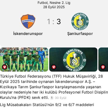
İskenderunspor-Şanlıurfaspor maçı
Futbol
,
Nesine 2. Lig
28 Eylül 2025
1
:
3
İskenderunspor
Şanlıurfaspor
Türkiye Futbol Federasyonu (TFF) Hukuk Müşavirliği, 28
Eylül 2025 tarihinde oynanan İskenderunspor A.Ş. –
Kızılkaya Tarım Şanlıurfaspor karşılaşmasında yaşanan
olaylar nedeniyle her iki kulübü Profesyonel Futbol Disiplin
Kurulu’na (PFDK) sevk etti.
1
30 Eylül
Lig Müsabakaları Statüsü'nün 9/2 ve 6/7 maddeleri