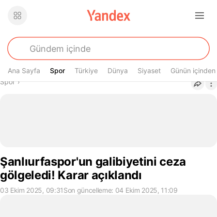
Ana Sayfa
Spor
Spor
Türkiye
Dünya
Siyaset
Günün içinden
Buradasın
Spor
›
Şanlıurfaspor'un galibiyetini ceza
gölgeledi! Karar açıklandı
03 Ekim 2025, 09:31
Son güncelleme: 04 Ekim 2025, 11:09