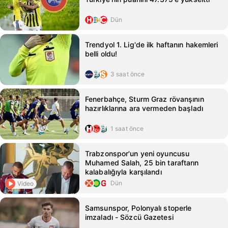
Dün
Trendyol 1. Lig'de ilk haftanın hakemleri
belli oldu!
3 saat önce
Fenerbahçe, Sturm Graz rövanşının
hazırlıklarına ara vermeden başladı
1 saat önce
Trabzonspor'un yeni oyuncusu
Muhamed Salah, 25 bin taraftarın
kalabalığıyla karşılandı
Dün
Video
Samsunspor, Polonyalı stoperle
imzaladı - Sözcü Gazetesi