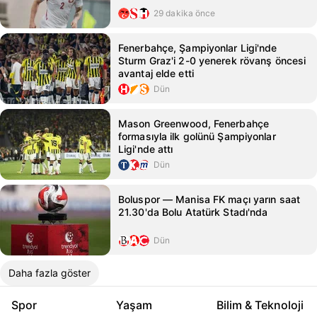
29 dakika önce
Fenerbahçe, Şampiyonlar Ligi'nde
Sturm Graz'i 2-0 yenerek rövanş öncesi
avantaj elde etti
Dün
Mason Greenwood, Fenerbahçe
formasıyla ilk golünü Şampiyonlar
Ligi'nde attı
Dün
Boluspor — Manisa FK maçı yarın saat
21.30'da Bolu Atatürk Stadı'nda
Dün
Daha fazla göster
Spor
Yaşam
Bilim & Teknoloji