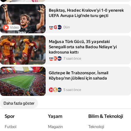
Beşiktaş, Hradec Kralove'yi 1-0 yenerek
UEFA Avrupa Ligi'nde turu geçti
Dün
Video
Mağusa Türk Gücü, 35 yaşındaki
Senegalli orta saha Badou Ndiaye'yi
kadrosuna kattı
7 saat önce
Göztepe ile Trabzonspor, İsmail
Köybaşı'nın jübilesi için sahada
5 saat önce
Daha fazla göster
Spor
Yaşam
Bilim & Teknoloji
Futbol
Magazin
Teknoloji