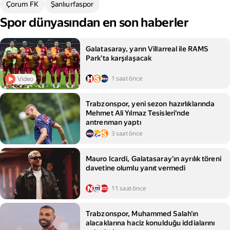
Çorum FK
Şanlıurfaspor
Spor dünyasından en son haberler
Galatasaray, yarın Villarreal ile RAMS
Park'ta karşılaşacak
1 saat önce
Video
Trabzonspor, yeni sezon hazırlıklarında
Mehmet Ali Yılmaz Tesisleri'nde
antrenman yaptı
3 saat önce
Mauro Icardi, Galatasaray'ın ayrılık töreni
davetine olumlu yanıt vermedi
11 saat önce
Trabzonspor, Muhammed Salah'ın
alacaklarına haciz konulduğu iddialarını