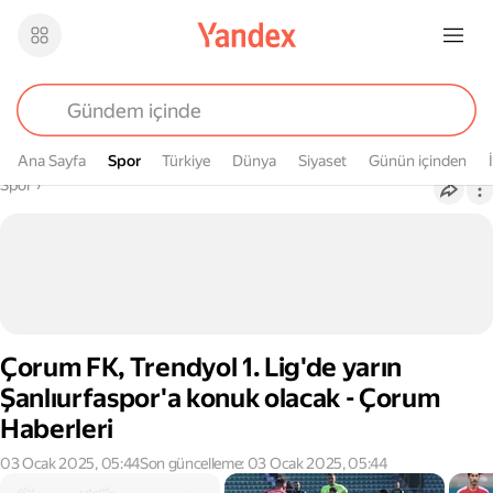
Ana Sayfa
Spor
Spor
Türkiye
Dünya
Siyaset
Günün içinden
Buradasın
Spor
›
Çorum FK, Trendyol 1. Lig'de yarın
Şanlıurfaspor'a konuk olacak - Çorum
Haberleri
03 Ocak 2025, 05:44
Son güncelleme: 03 Ocak 2025, 05:44