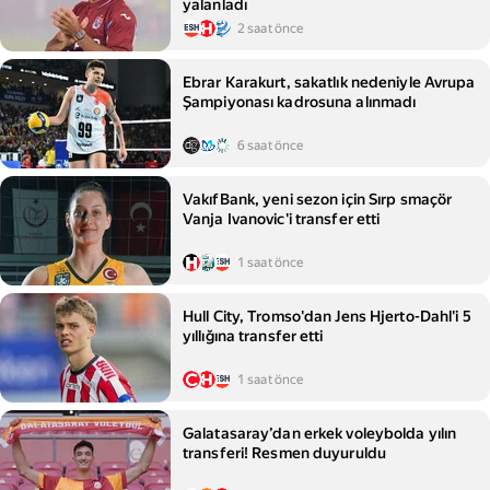
yalanladı
2 saat önce
Ebrar Karakurt, sakatlık nedeniyle Avrupa
Şampiyonası kadrosuna alınmadı
6 saat önce
VakıfBank, yeni sezon için Sırp smaçör
Vanja Ivanovic'i transfer etti
1 saat önce
Hull City, Tromso'dan Jens Hjerto-Dahl'i 5
yıllığına transfer etti
1 saat önce
Galatasaray’dan erkek voleybolda yılın
transferi! Resmen duyuruldu