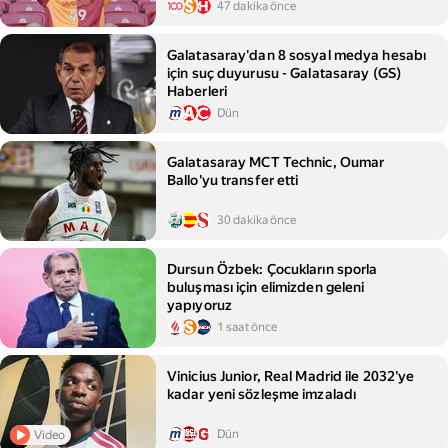
47 dakika önce
Galatasaray'dan 8 sosyal medya hesabı
için suç duyurusu - Galatasaray (GS)
Haberleri
Dün
Galatasaray MCT Technic, Oumar
Ballo'yu transfer etti
30 dakika önce
Dursun Özbek: Çocukların sporla
buluşması için elimizden geleni
yapıyoruz
1 saat önce
Vinicius Junior, Real Madrid ile 2032'ye
kadar yeni sözleşme imzaladı
Dün
Video