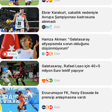
Dün
Ebrar Karakurt, sakatlık nedeniyle
Avrupa Şampiyonası kadrosuna
alınmadı
Dün
Hamza Akman: "Galatasaray
altyapısında sorun olduğunu
düşünmüyorum"
Dün
Video
Galatasaray, Rafael Leao için 40+5
milyon Euro teklif yapıyor
Dün
Erzurumspor FK, Festy Ebosele ile
prensip anlaşmasına vardı
Dün