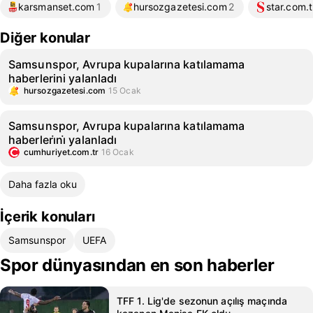
karsmanset.com
1
hursozgazetesi.com
2
star.com.t
Diğer konular
Samsunspor, Avrupa kupalarına katılamama
haberlerini yalanladı
hursozgazetesi.com
15 Ocak
Samsunspor, Avrupa kupalarına katılamama
haberleri̇ni̇ yalanladı
cumhuriyet.com.tr
16 Ocak
Daha fazla oku
İçerik konuları
Samsunspor
UEFA
Spor dünyasından en son haberler
TFF 1. Lig'de sezonun açılış maçında