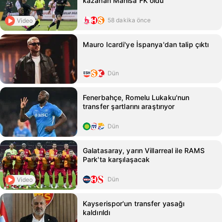
kazanan Manisa FK oldu
58 dakika önce
Video
Mauro Icardi'ye İspanya'dan talip çıktı
Dün
Fenerbahçe, Romelu Lukaku'nun
transfer şartlarını araştırıyor
Dün
Galatasaray, yarın Villarreal ile RAMS
Park'ta karşılaşacak
Dün
Video
Kayserispor'un transfer yasağı
kaldırıldı