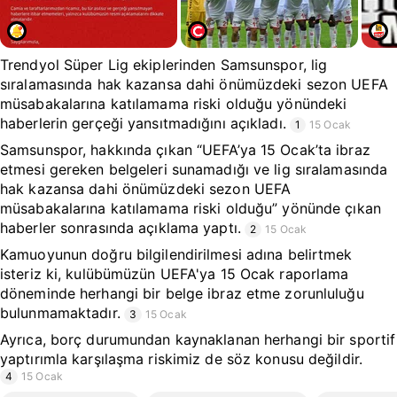
Trendyol Süper Lig ekiplerinden Samsunspor, lig
sıralamasında hak kazansa dahi önümüzdeki sezon UEFA
müsabakalarına katılamama riski olduğu yönündeki
haberlerin gerçeği yansıtmadığını açıkladı.
1
15 Ocak
Samsunspor, hakkında çıkan “UEFA’ya 15 Ocak’ta ibraz
etmesi gereken belgeleri sunamadığı ve lig sıralamasında
hak kazansa dahi önümüzdeki sezon UEFA
müsabakalarına katılamama riski olduğu” yönünde çıkan
haberler sonrasında açıklama yaptı.
2
15 Ocak
Kamuoyunun doğru bilgilendirilmesi adına belirtmek
isteriz ki, kulübümüzün UEFA'ya 15 Ocak raporlama
döneminde herhangi bir belge ibraz etme zorunluluğu
bulunmamaktadır.
3
15 Ocak
Ayrıca, borç durumundan kaynaklanan herhangi bir sportif
yaptırımla karşılaşma riskimiz de söz konusu değildir.
4
15 Ocak