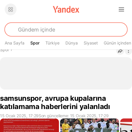
Ana Sayfa
Spor
Spor
Türkiye
Dünya
Siyaset
Günün içinden
Buradasın
Spor
›
samsunspor, avrupa kupalarına
katılamama haberlerini yalanladı
15 Ocak 2025, 17:29
Son güncelleme: 15 Ocak 2025, 17:29