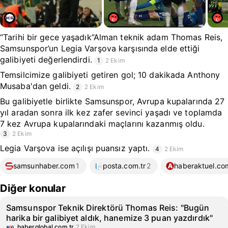
“Tarihi bir gece yaşadık”Alman teknik adam Thomas Reis,
Samsunspor’un Legia Varşova karşısında elde ettiği
galibiyeti değerlendirdi.
1
2 Ekim
Temsilcimize galibiyeti getiren gol; 10 dakikada Anthony
Musaba'dan geldi.
2
2 Ekim
Bu galibiyetle birlikte Samsunspor, Avrupa kupalarında 27
yıl aradan sonra ilk kez zafer sevinci yaşadı ve toplamda
7 kez Avrupa kupalarındaki maçlarını kazanmış oldu.
3
2 Ekim
Legia Varşova ise açılışı puansız yaptı.
4
2 Ekim
samsunhaber.com
1
posta.com.tr
2
haberaktuel.co
Diğer konular
Samsunspor Teknik Direktörü Thomas Reis: "Bugün
harika bir galibiyet aldık, hanemize 3 puan yazdırdık"
haberglobal.com.tr
2 Ekim