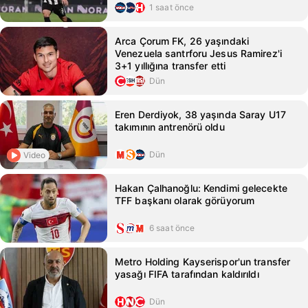
1 saat önce
Arca Çorum FK, 26 yaşındaki
Venezuela santrforu Jesus Ramirez'i
3+1 yıllığına transfer etti
Dün
Eren Derdiyok, 38 yaşında Saray U17
takımının antrenörü oldu
Dün
Video
Hakan Çalhanoğlu: Kendimi gelecekte
TFF başkanı olarak görüyorum
6 saat önce
Metro Holding Kayserispor'un transfer
yasağı FIFA tarafından kaldırıldı
Dün