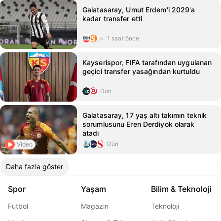
Galatasaray, Umut Erdem'i 2029'a
kadar transfer etti
1 saat önce
Kayserispor, FIFA tarafından uygulanan
geçici transfer yasağından kurtuldu
Dün
Galatasaray, 17 yaş altı takımın teknik
sorumlusunu Eren Derdiyok olarak
atadı
Dün
Video
Daha fazla göster
Spor
Yaşam
Bilim & Teknoloji
Futbol
Magazin
Teknoloji