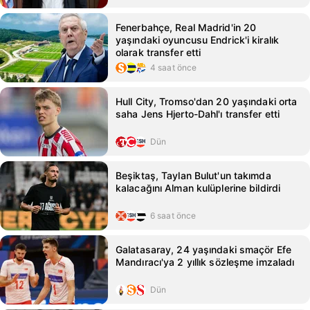
Fenerbahçe, Real Madrid'in 20
yaşındaki oyuncusu Endrick'i kiralık
olarak transfer etti
4 saat önce
Hull City, Tromso'dan 20 yaşındaki orta
saha Jens Hjerto-Dahl'ı transfer etti
Dün
Beşiktaş, Taylan Bulut'un takımda
kalacağını Alman kulüplerine bildirdi
6 saat önce
Galatasaray, 24 yaşındaki smaçör Efe
Mandıracı'ya 2 yıllık sözleşme imzaladı
Dün