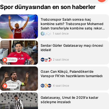
Spor dünyasından en son haberler
Trabzonspor Salah sonrası kaç
kombine sattı? Trabzonspor Mohamed
Salah transferiyle kombine satış rekoru
kırdı
1 saat önce
Serdar Gürler Galatasaray maçı öncesi
iddialı!
2 saat önce
Video
Ozan Can Kökçü, Palandöken'de
Vanspor FK'nin hazırlıklarını tamamladı
4 saat önce
Video
Galatasaray, Umut ile 2029'a kadar
sözleşme imzaladı