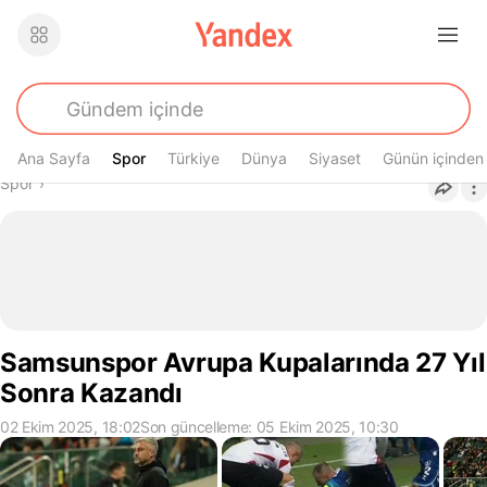
Ana Sayfa
Spor
Spor
Türkiye
Dünya
Siyaset
Günün içinden
Buradasın
Spor
›
Samsunspor Avrupa Kupalarında 27 Yıl
Sonra Kazandı
02 Ekim 2025, 18:02
Son güncelleme: 05 Ekim 2025, 10:30