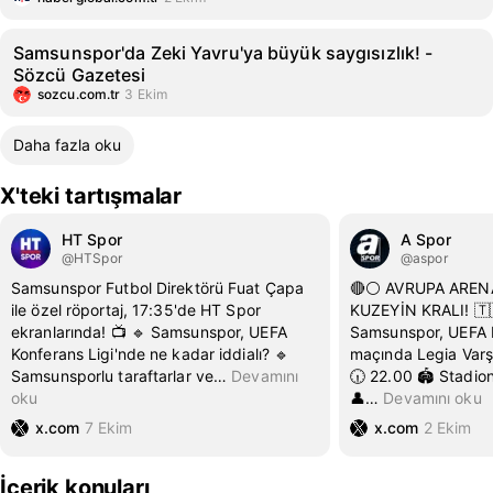
Samsunspor'da Zeki Yavru'ya büyük saygısızlık! -
Sözcü Gazetesi
sozcu.com.tr
3 Ekim
Daha fazla oku
X'teki tartışmalar
HT Spor
A Spor
@HTSpor
@aspor
Samsunspor Futbol Direktörü Fuat Çapa
🔴⚪️ AVRUPA ARE
ile özel röportaj, 17:35'de HT Spor
KUZEYİN KRALI! 🇹
ekranlarında! 📺 🔹 Samsunspor, UEFA
Samsunspor, UEFA K
Konferans Ligi'nde ne kadar iddialı? 🔹
maçında Legia Varş
Samsunsporlu taraftarlar ve
…
Devamını
🕡 22.00 🏟 Stadio
oku
👤
…
Devamını oku
x.com
7 Ekim
x.com
2 Ekim
İçerik konuları