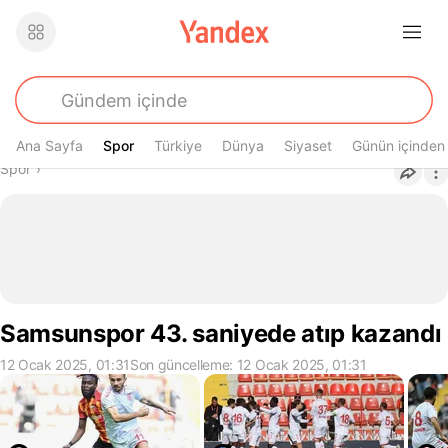
Ana Sayfa
Spor
Spor
Türkiye
Dünya
Siyaset
Günün içinden
Buradasın
Spor
›
Samsunspor 43. saniyede atıp kazandı
12 Ocak 2025, 01:31
Son güncelleme: 12 Ocak 2025, 01:31