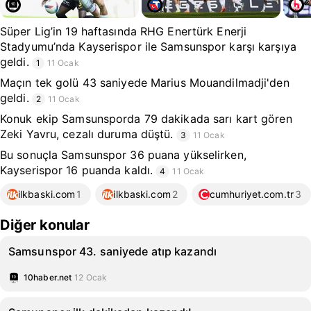
Süper Lig’in 19 haftasında RHG Enertürk Enerji
Stadyumu’nda Kayserispor ile Samsunspor karşı karşıya
geldi.
1
11 Ocak
Maçın tek golü 43 saniyede Marius Mouandilmadji'den
geldi.
2
11 Ocak
Konuk ekip Samsunsporda 79 dakikada sarı kart gören
Zeki Yavru, cezalı duruma düştü.
3
11 Ocak
Bu sonuçla Samsunspor 36 puana yükselirken,
Kayserispor 16 puanda kaldı.
4
11 Ocak
ilkbaski.com
1
ilkbaski.com
2
cumhuriyet.com.tr
3
Diğer konular
Samsunspor 43. saniyede atıp kazandı
10haber.net
12 Ocak