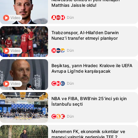
Matthias Jaissle oldu!
Dün
Video
Trabzonspor, Al-Hilal'den Darwin
Nunez'i transfer etmeyi planlıyor
Dün
Video
Beşiktaş, yarın Hradec Kralove ile UEFA
Avrupa Ligi'nde karşılaşacak
Dün
Video
NBA ve FIBA, BWB’nin 25’inci yılı için
İstanbul’u seçti
Dün
Menemen FK, ekonomik sıkıntılar ve
manevi yalnızlık nedeniyle TFF 2.