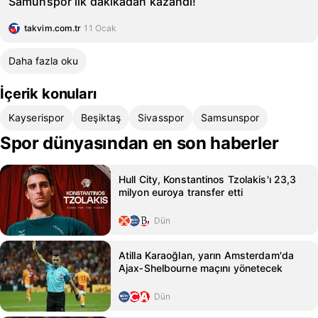
Samunspor ilk dakikadan kazandı!
takvim.com.tr
11 Ocak
Daha fazla oku
İçerik konuları
Kayserispor
Beşiktaş
Sivasspor
Samsunspor
Spor dünyasından en son haberler
Hull City, Konstantinos Tzolakis'ı 23,3
milyon euroya transfer etti
Dün
Atilla Karaoğlan, yarın Amsterdam'da
Ajax‑Shelbourne maçını yönetecek
Dün