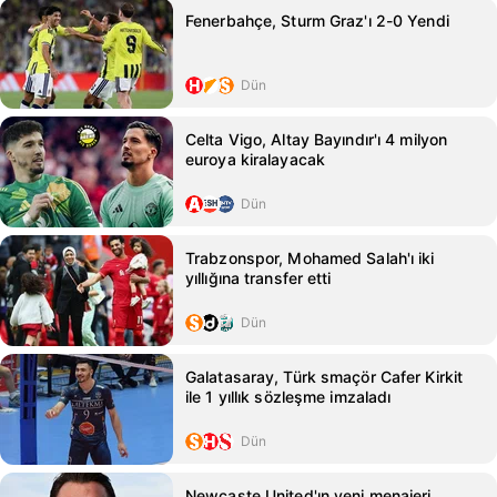
Fenerbahçe, Sturm Graz'ı 2-0 Yendi
Dün
Celta Vigo, Altay Bayındır'ı 4 milyon
euroya kiralayacak
Dün
Trabzonspor, Mohamed Salah'ı iki
yıllığına transfer etti
Dün
Galatasaray, Türk smaçör Cafer Kirkit
ile 1 yıllık sözleşme imzaladı
Dün
Newcaste United'ın yeni menajeri