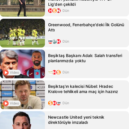
Lig'den çekildi
Dün
Greenwood, Fenerbahçe'deki İlk Golünü
Attı
Dün
Beşiktaş Başkanı Adalı: Salah transferi
planlarımızda yoktu
Dün
Video
Beşiktaş'ın kalecisi Nübel: Hradec
Kralove tehlikeli ama maç için hazırız
Dün
Video
Newcastle United yeni teknik
direktörüyle imzaladı