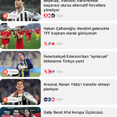
Beşiktaş, Vlahovic transferinde
başarısız olursa alternatif forvetlere
yöneliyor
Dün
Video
Hakan Çalhanoğlu: Kendimi gelecekte
TFF başkanı olarak görüyorum
Dün
Fenerbahçeli Ederson'dan "ayrılacak"
iddialarına Türkçe yanıt
Dün
Video
Arsenal, Kenan Yıldız'ı transfer etmeyi
planlıyor
Dün
Video
Galip Berat Afal Avrupa Üçüncüsü