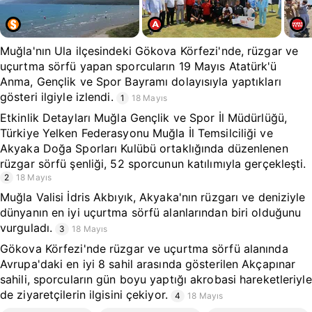
Muğla'nın Ula ilçesindeki Gökova Körfezi'nde, rüzgar ve
uçurtma sörfü yapan sporcuların 19 Mayıs Atatürk'ü
Anma, Gençlik ve Spor Bayramı dolayısıyla yaptıkları
gösteri ilgiyle izlendi.
1
18 Mayıs
Etkinlik Detayları Muğla Gençlik ve Spor İl Müdürlüğü,
Türkiye Yelken Federasyonu Muğla İl Temsilciliği ve
Akyaka Doğa Sporları Kulübü ortaklığında düzenlenen
rüzgar sörfü şenliği, 52 sporcunun katılımıyla gerçekleşti.
2
18 Mayıs
Muğla Valisi İdris Akbıyık, Akyaka'nın rüzgarı ve deniziyle
dünyanın en iyi uçurtma sörfü alanlarından biri olduğunu
vurguladı.
3
18 Mayıs
Gökova Körfezi'nde rüzgar ve uçurtma sörfü alanında
Avrupa'daki en iyi 8 sahil arasında gösterilen Akçapınar
sahili, sporcuların gün boyu yaptığı akrobasi hareketleriyle
de ziyaretçilerin ilgisini çekiyor.
4
18 Mayıs