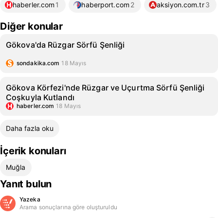
haberler.com
1
haberport.com
2
aksiyon.com.tr
3
Diğer konular
Gökova'da Rüzgar Sörfü Şenliği
sondakika.com
18 Mayıs
Gökova Körfezi'nde Rüzgar ve Uçurtma Sörfü Şenliği
Coşkuyla Kutlandı
haberler.com
18 Mayıs
Daha fazla oku
İçerik konuları
Muğla
Yanıt bulun
Yazeka
Arama sonuçlarına göre oluşturuldu