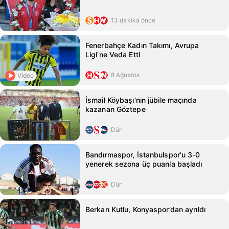
13 dakika önce
Fenerbahçe Kadın Takımı, Avrupa
Ligi'ne Veda Etti
8 Ağustos
Video
İsmail Köybaşı'nın jübile maçında
kazanan Göztepe
Dün
Bandırmaspor, İstanbulspor'u 3-0
yenerek sezona üç puanla başladı
Dün
Berkan Kutlu, Konyaspor’dan ayrıldı