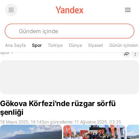
Ana Sayfa
Spor
Spor
Türkiye
Dünya
Siyaset
Günün içinden
Buradasın
Spor
›
Gökova Körfezi'nde rüzgar sörfü
şenliği
18 Mayıs 2025, 16:14
Son güncelleme: 11 Ağustos 2025, 03:35