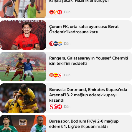
karşılaşacak: Hazırlıklar sürüyor
Dün
Çorum FK, orta saha oyuncusu Berat
Özdemir'i kadrosuna kattı
Dün
Rangers, Galatasaray'ın Youssef Chermiti
için teklifini reddetti
Dün
Borussia Dortmund, Emirates Kupası'nda
Arsenal'i 3-2 mağlup ederek kupayı
kazandı
Dün
Bursaspor, Bodrum FK'yi 2-0 mağlup
ederek 1. Lig'de ilk puanını aldı