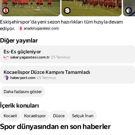
Eskişehirspor’da yeni sezon hazırlıkları tüm hızıyla devam
ediyor.
anadolugazetesi.com
Diğer yayınlar
Es-Es güçleniyor
sakaryagazetesi.com.tr
25 Temmuz
Kocaelispor Düzce Kampını Tamamladı
haberport.com
25 Temmuz
Daha fazlasını göster
İçerik konuları
Kocaeli
Kocaelispor
Düzce
Selçuk İnan
Spor dünyasından en son haberler