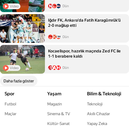
Dün
Video
Iğdır FK, Ankara'da Fatih Karagümrük'ü
2-0 mağlup etti
Dün
Kocaelispor, hazırlık maçında Zed FC ile
1-1 berabere kaldı
Dün
Video
Daha fazla göster
Spor
Yaşam
Bilim & Teknoloji
Futbol
Magazin
Teknoloji
Maçlar
Sinema & TV
Akıllı Cihazlar
Kültür-Sanat
Yapay Zeka