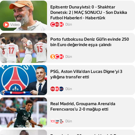
Epitsentr Dunayivtsi: 0 - Shakhtar
Donetsk: 2 | MAÇ SONUCU - Son Dakika
Futbol Haberleri - Habertürk
Dün
Video
Porto futbolcusu Deniz Gül'in evinde 250
bin Euro değerinde eşya çalındı
Dün
PSG, Aston Villa'dan Lucas Digne'yi 3
yıllığına transfer etti
Dün
Real Madrid, Groupama Arena'da
Ferencvaros'u 2-0 mağlup etti
Dün