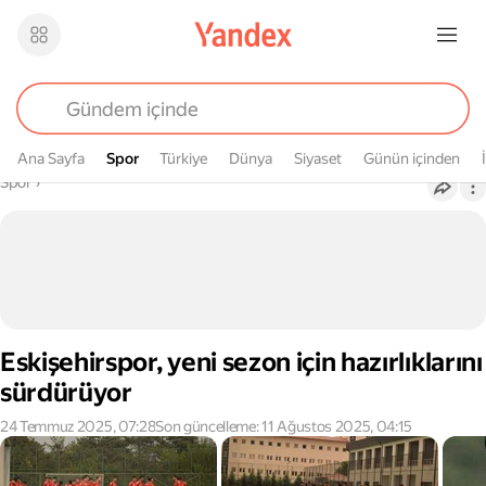
Ana Sayfa
Spor
Spor
Türkiye
Dünya
Siyaset
Günün içinden
Buradasın
Spor
›
Eskişehirspor, yeni sezon için hazırlıklarını
sürdürüyor
24 Temmuz 2025, 07:28
Son güncelleme: 11 Ağustos 2025, 04:15