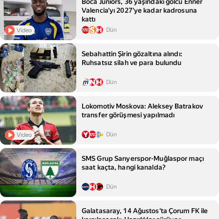
Boca Juniors, 36 yaşındaki golcü Enner
Valencia'yı 2027'ye kadar kadrosuna
kattı
Dün
Video
Sebahattin Şirin gözaltına alındı:
Ruhsatsız silah ve para bulundu
Dün
Lokomotiv Moskova: Aleksey Batrakov
transfer görüşmesi yapılmadı
Dün
Video
SMS Grup Sarıyerspor-Muğlaspor maçı
saat kaçta, hangi kanalda?
Dün
Galatasaray, 14 Ağustos'ta Çorum FK ile