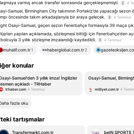
laşmaya varmış ancak transfer sonrasında gerçekleşmemişti.
2
4 T
ayi-Samuel, Birmingham City takımının Portekiz’de yapacağı sezon 
mpı öncesinde takım arkadaşlarıyla bir araya gelecek.
3
4 Temmuz
ight Osayi-Samuel, geçen sezon Fenerbahçe formasıyla 39 maça çıkt
lüpten yapılan açıklamada, sözleşmesi bittiği için Fenerbahçe’den ayr
tbolcuyla 3 yıllık sözleşme imzalandığı kaydedildi.
5
4 Temmuz
muhalif.com.tr
1
haberglobal.com.tr
2
gazeteoksijen.c
iğer konular
Osayi-Samuel'den 3 yıllık imza! İngilizler
Osayi-Samuel, Birming
resmen açıkladı - TRHaber
trhaber.com
4 Temmuz
milliyet.com.tr
4 Temm
Daha fazla oku
'teki tartışmalar
Transfermarkt.com.tr
beIN SPORTS T