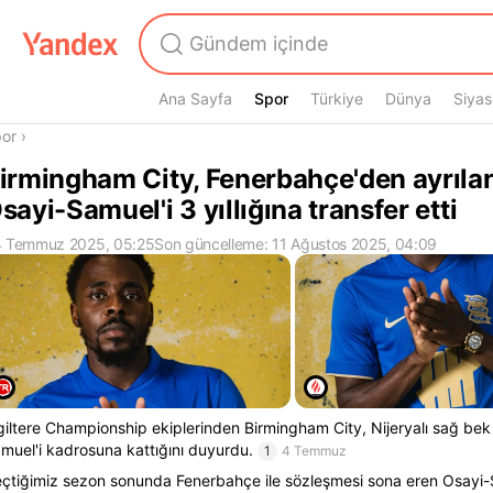
Ana Sayfa
Spor
Spor
Türkiye
Dünya
Siyas
radasın
or
›
irmingham City, Fenerbahçe'den ayrılan
sayi-Samuel'i 3 yıllığına transfer etti
 Temmuz 2025, 05:25
Son güncelleme: 11 Ağustos 2025, 04:09
giltere Championship ekiplerinden Birmingham City, Nijeryalı sağ bek
muel'i kadrosuna kattığını duyurdu.
1
4 Temmuz
çtiğimiz sezon sonunda Fenerbahçe ile sözleşmesi sona eren Osayi-S