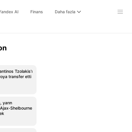
Yandex AI
Finans
Daha fazla
on
antinos Tzolakis'ı
oya transfer etti
, yarın
Ajax‑Shelbourne
ek