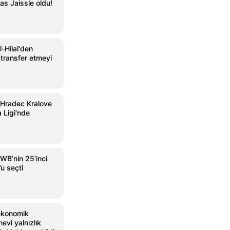
as Jaissle oldu!
-Hilal'den
transfer etmeyi
 Hradec Kralove
 Ligi'nde
WB’nin 25’inci
l’u seçti
ekonomik
nevi yalnızlık