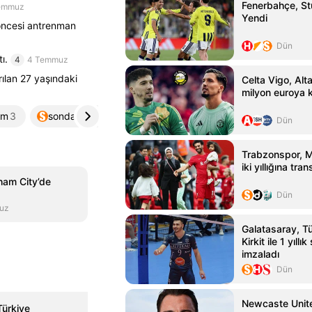
Fenerbahçe, St
emmuz
Yendi
öncesi antrenman
Dün
ı.
4
4 Temmuz
ılan 27 yaşındaki
Celta Vigo, Alta
milyon euroya 
om
3
sondakika.com
4
10haber.net
5
Dün
Trabzonspor, 
iki yıllığına tran
ham City’de
Dün
uz
Galatasaray, T
Kirkit ile 1 yıll
imzaladı
Dün
Newcaste Unite
ürkiye