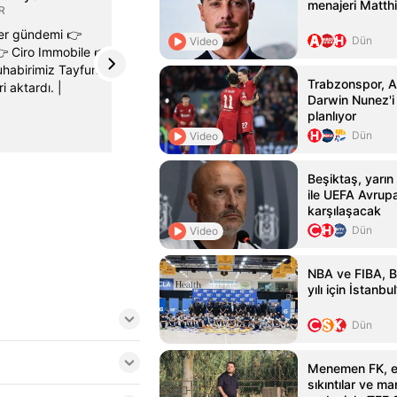
menajeri Matthi
R
fer gündemi 👉
Dün
Video
 Ciro Immobile 👉
habirimiz Tayfun
Trabzonspor, Al
i aktardı. |
Darwin Nunez'i 
planlıyor
Dün
Video
Beşiktaş, yarın
ile UEFA Avrupa
karşılaşacak
Dün
Video
NBA ve FIBA, B
yılı için İstanbu
Dün
Menemen FK, 
sıkıntılar ve ma