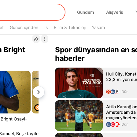
Gündem
Alışveriş
et
Günün içinden
İş
Bilim & Teknoloji
Yaşam
 Bright
Spor dünyasından en s
haberler
Hull City, Konst
23,3 milyon eur
Dün
Atilla Karaoğlan
Amsterdam'da 
maçını yönetec
 Bright Osayi-
Dün
amuel, Beşiktaş ile