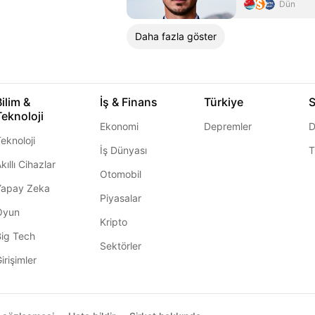
Dün
Daha fazla göster
Bilim &
İş & Finans
Türkiye
S
Teknoloji
Ekonomi
Depremler
D
eknoloji
İş Dünyası
T
kıllı Cihazlar
Otomobil
Yapay Zeka
Piyasalar
Oyun
Kripto
Big Tech
Sektörler
irişimler