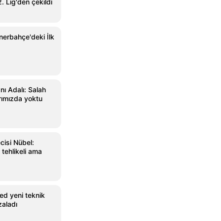
. Lig'den çekildi
erbahçe'deki İlk
ı Adalı: Salah
arımızda yoktu
cisi Nübel:
tehlikeli ama
ed yeni teknik
zaladı