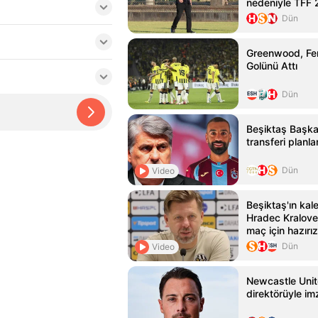
nedeniyle TFF 2
Dün
Greenwood, Fen
Golünü Attı
Dün
Beşiktaş Başkan
transferi planl
Dün
Video
Beşiktaş'ın kale
Hradec Kralove 
maç için hazırız
Dün
Video
Newcastle Unit
direktörüyle im