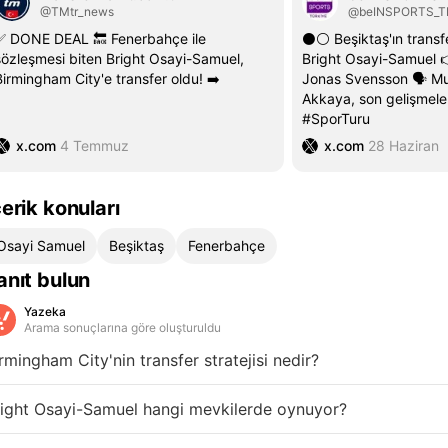
@TMtr_news
@beINSPORTS_T
✅ DONE DEAL 🔙 Fenerbahçe ile
⚫⚪ Beşiktaş'ın trans
sözleşmesi biten Bright Osayi-Samuel,
Bright Osayi-Samuel 
Birmingham City'e transfer oldu! ➡️
Jonas Svensson 🗣️ Mu
Akkaya, son gelişmeler
#SporTuru
x.com
4 Temmuz
x.com
28 Haziran
çerik konuları
Osayi Samuel
Beşiktaş
Fenerbahçe
anıt bulun
Yazeka
Arama sonuçlarına göre oluşturuldu
rmingham City'nin transfer stratejisi nedir?
right Osayi-Samuel hangi mevkilerde oynuyor?