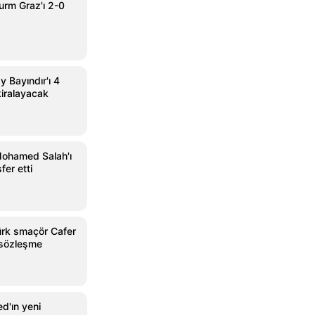
urm Graz'ı 2-0
y Bayındır'ı 4
kiralayacak
Mohamed Salah'ı
sfer etti
ürk smaçör Cafer
ık sözleşme
d'ın yeni