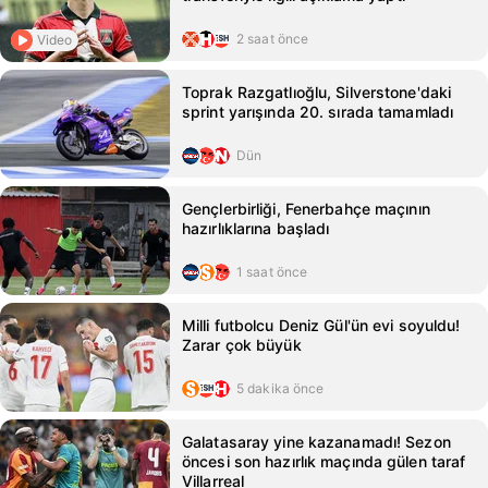
2 saat önce
Video
Toprak Razgatlıoğlu, Silverstone'daki
sprint yarışında 20. sırada tamamladı
Dün
Gençlerbirliği, Fenerbahçe maçının
hazırlıklarına başladı
1 saat önce
Milli futbolcu Deniz Gül'ün evi soyuldu!
Zarar çok büyük
5 dakika önce
Galatasaray yine kazanamadı! Sezon
öncesi son hazırlık maçında gülen taraf
Villarreal