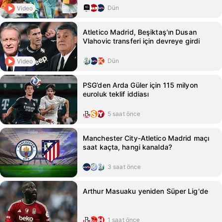
Dün
Video
Atletico Madrid, Beşiktaş'ın Dusan
Vlahovic transferi için devreye girdi
Dün
Video
PSG’den Arda Güler için 115 milyon
euroluk teklif iddiası
5 saat önce
Manchester City-Atletico Madrid maçı
saat kaçta, hangi kanalda?
3 saat önce
Arthur Masuaku yeniden Süper Lig'de
1 saat önce