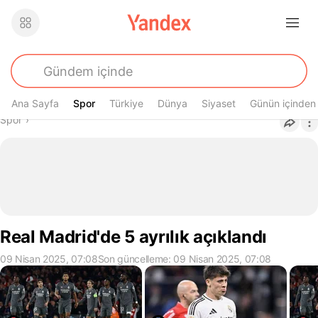
Ana Sayfa
Spor
Spor
Türkiye
Dünya
Siyaset
Günün içinden
Buradasın
Spor
›
Real Madrid'de 5 ayrılık açıklandı
09 Nisan 2025, 07:08
Son güncelleme: 09 Nisan 2025, 07:08