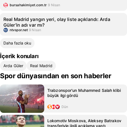
bursahakimiyet.com.tr
9 Nisan
Real Madrid yangın yeri, olay liste açıklandı: Arda
Güler'in adı var mı?
ntvspor.net
9 Nisan
Daha fazla oku
İçerik konuları
Arda Güler
Real Madrid
Spor dünyasından en son haberler
Trabzonspor'un Muhammed Salah klibi
büyük ilgi gördü
Dün
Lokomotiv Moskova, Aleksey Batrakov
transferiyle ilgili açıklama yaptı