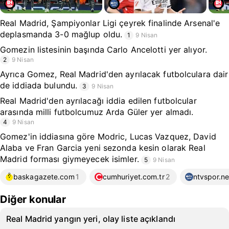
Real Madrid, Şampiyonlar Ligi çeyrek finalinde Arsenal'e
deplasmanda 3-0 mağlup oldu.
1
9 Nisan
Gomezin listesinin başında Carlo Ancelotti yer alıyor.
2
9 Nisan
Ayrıca Gomez, Real Madrid'den ayrılacak futbolculara dair
de iddiada bulundu.
3
9 Nisan
Real Madrid'den ayrılacağı iddia edilen futbolcular
arasında milli futbolcumuz Arda Güler yer almadı.
4
9 Nisan
Gomez'in iddiasına göre Modric, Lucas Vazquez, David
Alaba ve Fran Garcia yeni sezonda kesin olarak Real
Madrid forması giymeyecek isimler.
5
9 Nisan
baskagazete.com
1
cumhuriyet.com.tr
2
ntvspor.ne
Diğer konular
Real Madrid yangın yeri, olay liste açıklandı