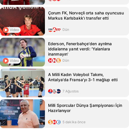
Çorum FK, Norveçli orta saha oyuncusu
Markus Karlsbakk'ı transfer etti
Dün
Video
Ederson, Fenerbahçe'den ayrılma
iddialarına yanıt verdi: 'Yalanlara
inanmayın'
Dün
Video
A Milli Kadın Voleybol Takımı,
Antalya'da Fransa'yı 3-1 mağlup etti
7 Ağustos
Milli Sporcular Dünya Şampiyonası İçin
Hazırlanıyor
5 dakika önce