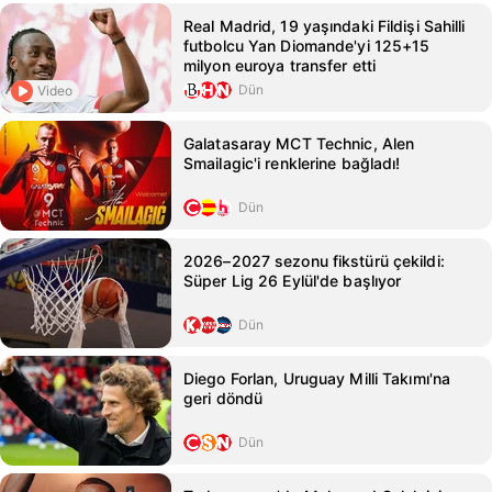
Real Madrid, 19 yaşındaki Fildişi Sahilli
futbolcu Yan Diomande'yi 125+15
milyon euroya transfer etti
Dün
Video
Galatasaray MCT Technic, Alen
Smailagic'i renklerine bağladı!
Dün
2026–2027 sezonu fikstürü çekildi:
Süper Lig 26 Eylül'de başlıyor
Dün
Diego Forlan, Uruguay Milli Takımı'na
geri döndü
Dün