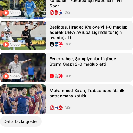
kancası! - Fenerbahçe Haberleri - HT
Spor
Dün
Video
Beşiktaş, Hradec Kralove'yi 1-0 mağlup
ederek UEFA Avrupa Ligi'nde tur için
avantaj aldı
Dün
Video
Fenerbahçe, Şampiyonlar Ligi'nde
Sturm Graz'ı 2-0 mağlup etti
Dün
Video
Muhammed Salah, Trabzonspor'da ilk
antrenmana katıldı
Dün
Daha fazla göster