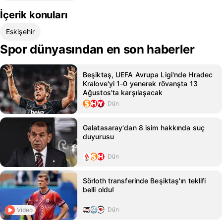
İçerik konuları
Eskişehir
Spor dünyasından en son haberler
Beşiktaş, UEFA Avrupa Ligi'nde Hradec
Kralove'yi 1-0 yenerek rövanşta 13
Ağustos'ta karşılaşacak
Dün
Galatasaray'dan 8 isim hakkında suç
duyurusu
Dün
Sörloth transferinde Beşiktaş'ın teklifi
belli oldu!
Dün
Video