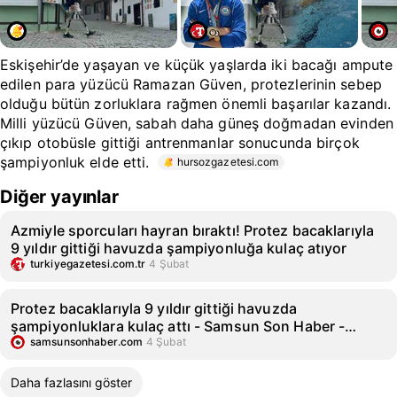
Eskişehir’de yaşayan ve küçük yaşlarda iki bacağı ampute
edilen para yüzücü Ramazan Güven, protezlerinin sebep
olduğu bütün zorluklara rağmen önemli başarılar kazandı.
Milli yüzücü Güven, sabah daha güneş doğmadan evinden
çıkıp otobüsle gittiği antrenmanlar sonucunda birçok
şampiyonluk elde etti.
hursozgazetesi.com
Diğer yayınlar
Azmiyle sporcuları hayran bıraktı! Protez bacaklarıyla
9 yıldır gittiği havuzda şampiyonluğa kulaç atıyor
turkiyegazetesi.com.tr
4 Şubat
Protez bacaklarıyla 9 yıldır gittiği havuzda
şampiyonluklara kulaç attı - Samsun Son Haber -
Samsun Haber - Samsunspor Haberleri
samsunsonhaber.com
4 Şubat
Daha fazlasını göster