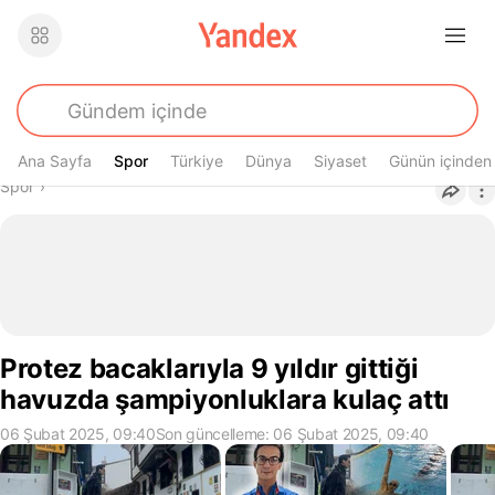
Ana Sayfa
Spor
Spor
Türkiye
Dünya
Siyaset
Günün içinden
Buradasın
Spor
›
Protez bacaklarıyla 9 yıldır gittiği
havuzda şampiyonluklara kulaç attı
06 Şubat 2025, 09:40
Son güncelleme: 06 Şubat 2025, 09:40