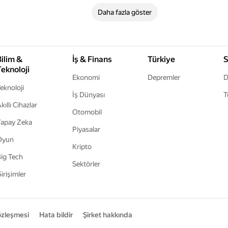
Daha fazla göster
Bilim &
İş & Finans
Türkiye
S
Teknoloji
Ekonomi
Depremler
D
eknoloji
İş Dünyası
T
kıllı Cihazlar
Otomobil
apay Zeka
Piyasalar
Oyun
Kripto
ig Tech
Sektörler
irişimler
sözleşmesi
Hata bildir
Şirket hakkında