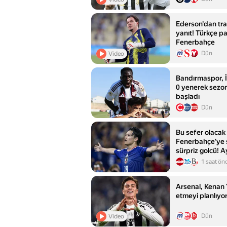
Ederson'dan tra
yanıt! Türkçe pa
Fenerbahçe
Dün
Video
Bandırmaspor, İ
0 yenerek sezo
başladı
Dün
Bu sefer olacak
Fenerbahçe'ye 
sürpriz golcü! 
milyonlarca euro
1 saat ön
Arsenal, Kenan Y
etmeyi planlıyo
Dün
Video