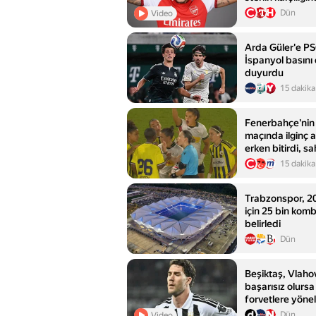
Dün
Video
Arda Güler'e PS
İspanyol basını
duyurdu
15 dakika
Fenerbahçe'nin 
maçında ilginç 
erken bitirdi, sa
15 dakika
Trabzonspor, 2
için 25 bin kom
belirledi
Dün
Beşiktaş, Vlaho
başarısız olursa
forvetlere yönel
Dün
Video