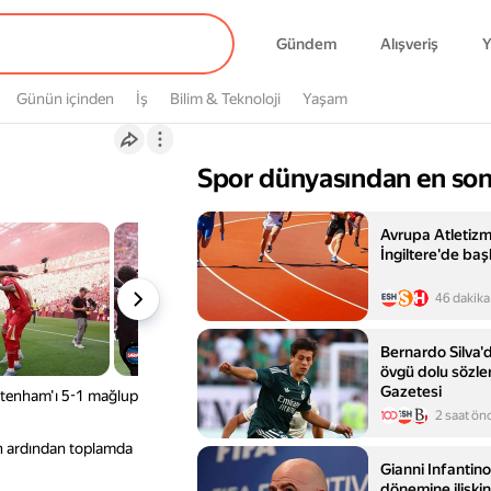
Gündem
Alışveriş
Y
Günün içinden
İş
Bilim & Teknoloji
Yaşam
Spor dünyasından en son
Avrupa Atletiz
İngiltere'de ba
46 dakika
Bernardo Silva'
övgü dolu sözle
Gazetesi
ottenham'ı 5-1 mağlup
2 saat ön
ın ardından toplamda
Gianni Infantin
dönemine ilişkin