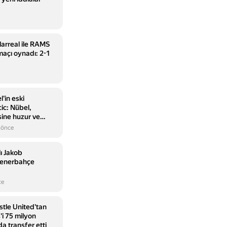
larreal ile RAMS
 maçı oynadı: 2-1
'in eski
ic: Nübel,
sine huzur ve
!
 önce
ı Jakob
Fenerbahçe
ce
tle United'tan
i 75 milyon
nda transfer etti