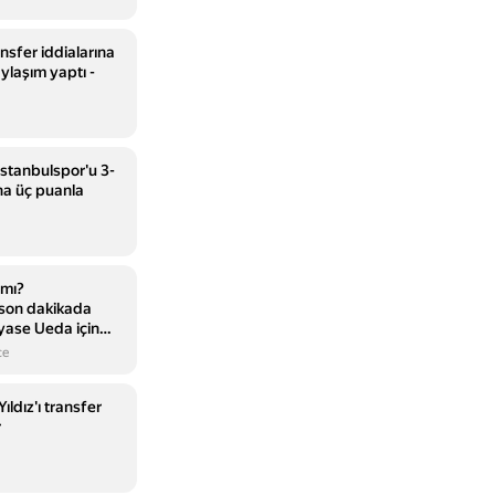
nsfer iddialarına
ylaşım yaptı -
stanbulspor'u 3-
na üç puanla
 mı?
son dakikada
Ayase Ueda için
luk teklif
ce
ıldız'ı transfer
r