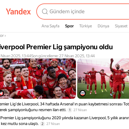
Ana Sayfa
Spor
Spor
Türkiye
Dünya
Siyaset
radasın
or
›
iverpool Premier Lig şampiyonu oldu
 Nisan 2025, 13:44
Son güncelleme: 27 Nisan 2025, 13:44
emier Lig'de Liverpool, 34 haftada Arsenal'ın puan kaybetmesi sonrası T
erek şampiyonluğunu resmen ilan etti.
1
27 Nisan
k Premier Lig şampiyonluğunu 2020 yılında kazanan Liverpool, 5 yıllık aran
 kez mutlu sona ulaştı.
2
27 Nisan