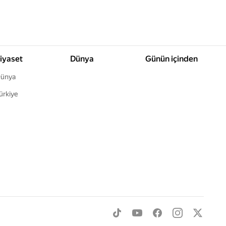
iyaset
Dünya
Günün içinden
ünya
ürkiye