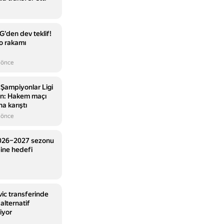
G'den dev teklif!
 o rakamı
 önce
Şampiyonlar Ligi
an: Hakem maçı
ha karıştı
 önce
026–2027 sezonu
bine hedefi
vic transferinde
 alternatif
iyor