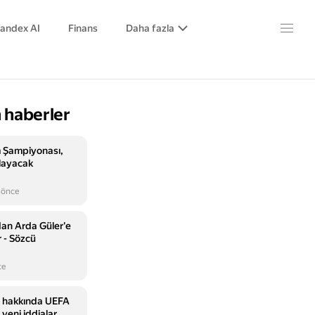
andex AI
Finans
Daha fazla
 haberler
m Şampiyonası,
şlayacak
 önce
dan Arda Güler'e
r - Sözcü
ce
o hakkında UEFA
 yeni iddialar