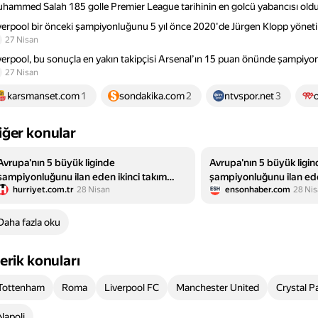
hammed Salah 185 golle Premier League tarihinin en golcü yabancısı oldu
verpool bir önceki şampiyonluğunu 5 yıl önce 2020'de Jürgen Klopp yöneti
27 Nisan
verpool, bu sonuçla en yakın takipçisi Arsenal’ın 15 puan önünde şampiyon
27 Nisan
karsmanset.com
1
sondakika.com
2
ntvspor.net
3
iğer konular
Avrupa'nın 5 büyük liginde
Avrupa'nın 5 büyük ligi
şampiyonluğunu ilan eden ikinci takım
şampiyonluğunu ilan ede
hurriyet.com.tr
28 Nisan
ensonhaber.com
28 Ni
Liverpool oldu
Liverpool
Daha fazla oku
çerik konuları
Tottenham
Roma
Liverpool FC
Manchester United
Crystal P
Napoli