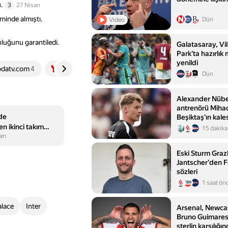
.
3
27 Nisan
minde almıştı.
Dün
Video
luğunu garantiledi.
Galatasaray, Vil
Park'ta hazırlık
yenildi
odatv.com
4
turgutluyanki.com
5
Dün
Alexander Nübel
antrenörü Mihac
nde
Beşiktaş'ın kale
güven getirecek
n ikinci takım
15 dakika
san
Eski Sturm Grazl
Jantscher'den 
sözleri
1 saat ön
alace
Inter
Arsenal, Newcas
Bruno Guimares'
sterlin karşılığı