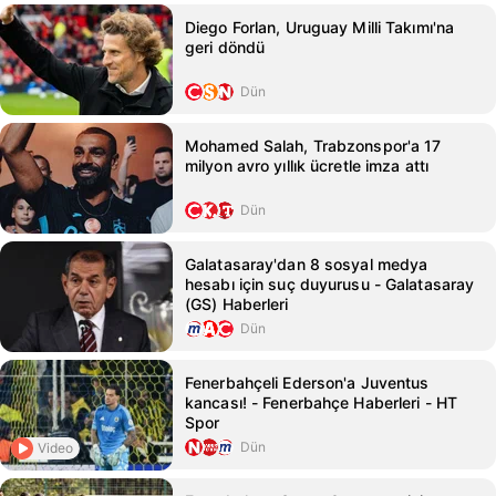
Diego Forlan, Uruguay Milli Takımı'na
geri döndü
Dün
Mohamed Salah, Trabzonspor'a 17
milyon avro yıllık ücretle imza attı
Dün
Galatasaray'dan 8 sosyal medya
hesabı için suç duyurusu - Galatasaray
(GS) Haberleri
Dün
Fenerbahçeli Ederson'a Juventus
kancası! - Fenerbahçe Haberleri - HT
Spor
Dün
Video