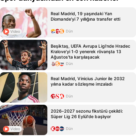
Real Madrid, 19 yaşındaki Yan
Diomande'yi 7 yıllığına transfer etti
Dün
Video
Beşiktaş, UEFA Avrupa Ligi'nde Hradec
Kralove'yi 1-0 yenerek rövanşta 13
Ağustos'ta karşılaşacak
Dün
Real Madrid, Vinicius Junior ile 2032
yılına kadar sözleşme imzaladı
Dün
2026–2027 sezonu fikstürü çekildi:
Süper Lig 26 Eylül'de başlıyor
Dün
Video