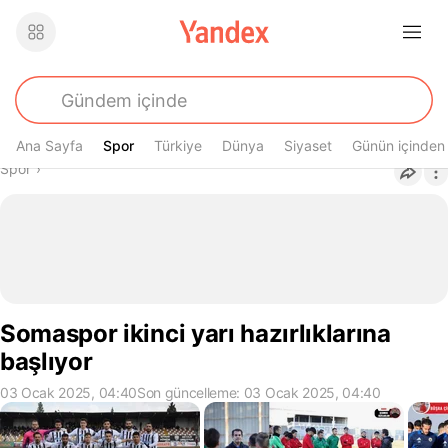
Ana Sayfa
Spor
Spor
Türkiye
Dünya
Siyaset
Günün içinden
Buradasın
Spor
›
Somaspor ikinci yarı hazırlıklarına
başlıyor
03 Ocak 2025, 04:40
Son güncelleme: 03 Ocak 2025, 04:40