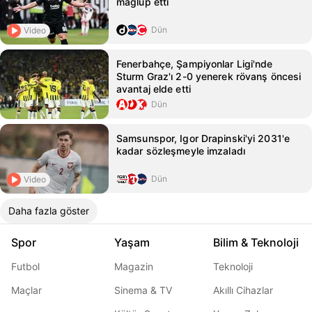
mağlup etti
Dün
Video
Fenerbahçe, Şampiyonlar Ligi'nde
Sturm Graz'ı 2-0 yenerek rövanş öncesi
avantaj elde etti
Dün
Samsunspor, Igor Drapinski'yi 2031'e
kadar sözleşmeyle imzaladı
Dün
Video
Daha fazla göster
Spor
Yaşam
Bilim & Teknoloji
Futbol
Magazin
Teknoloji
Maçlar
Sinema & TV
Akıllı Cihazlar