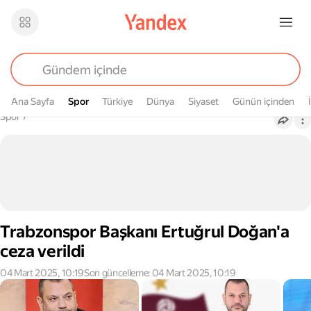
Ana Sayfa
Spor
Spor
Türkiye
Dünya
Siyaset
Günün içinden
Buradasın
Spor
›
Trabzonspor Başkanı Ertuğrul Doğan'a
ceza verildi
04 Mart 2025, 10:19
Son güncelleme: 04 Mart 2025, 10:19