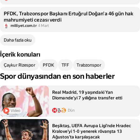
PFDK, Trabzonspor Başkanı Ertuğrul Doğan'a 46 gün hak
mahrumiyeti cezası verdi
milliyet.com.tr
4 Mart
Daha fazla oku
İçerik konuları
Çaykur Rizespor
PFDK
TFF
Trabzonspor
Spor dünyasından en son haberler
Real Madrid, 19 yaşındaki Yan
Diomande'yi 7 yıllığına transfer etti
Dün
Video
Beşiktaş, UEFA Avrupa Ligi'nde Hradec
Kralove'yi 1-0 yenerek rövanşta 13
Ağustos'ta karşılaşacak