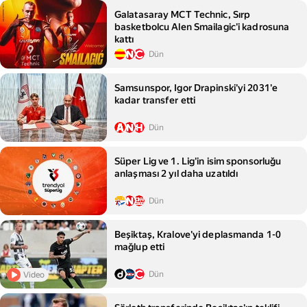
Galatasaray MCT Technic, Sırp
basketbolcu Alen Smailagic'i kadrosuna
kattı
Dün
Samsunspor, Igor Drapinski'yi 2031'e
kadar transfer etti
Dün
Süper Lig ve 1. Lig'in isim sponsorluğu
anlaşması 2 yıl daha uzatıldı
Dün
Beşiktaş, Kralove'yi deplasmanda 1-0
mağlup etti
Dün
Video