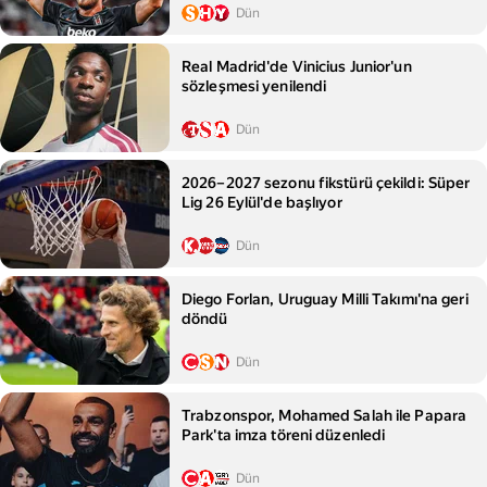
Dün
Real Madrid'de Vinicius Junior'un
sözleşmesi yenilendi
Dün
2026–2027 sezonu fikstürü çekildi: Süper
Lig 26 Eylül'de başlıyor
Dün
Diego Forlan, Uruguay Milli Takımı'na geri
döndü
Dün
Trabzonspor, Mohamed Salah ile Papara
Park'ta imza töreni düzenledi
Dün