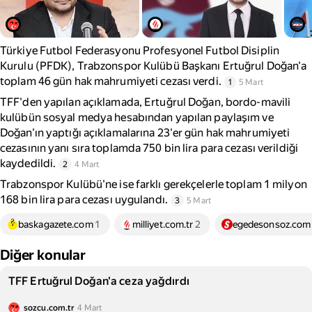
Türkiye Futbol Federasyonu Profesyonel Futbol Disiplin
Kurulu (PFDK), Trabzonspor Kulübü Başkanı Ertuğrul Doğan'a
toplam 46 gün hak mahrumiyeti cezası verdi.
1
5 Mart
TFF'den yapılan açıklamada, Ertuğrul Doğan, bordo-mavili
kulübün sosyal medya hesabından yapılan paylaşım ve
Doğan'ın yaptığı açıklamalarına 23'er gün hak mahrumiyeti
cezasının yanı sıra toplamda 750 bin lira para cezası verildiği
kaydedildi.
2
4 Mart
Trabzonspor Kulübü'ne ise farklı gerekçelerle toplam 1 milyon
168 bin lira para cezası uygulandı.
3
5 Mart
baskagazete.com
1
milliyet.com.tr
2
egedesonsoz.com
Diğer konular
TFF Ertuğrul Doğan'a ceza yağdırdı
sozcu.com.tr
4 Mart