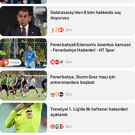
Galatasaray'dan 8 isim hakkında suç
duyurusu
Dün
Fenerbahçeli Ederson'a Juventus kancası!
- Fenerbahçe Haberleri - HT Spor
Dün
Video
Fenerbahçe, Sturm Graz maçı için
antrenmanlara başladı
Dün
Trendyol 1. Lig'de ilk haftanın hakemleri
açıklandı
Dün