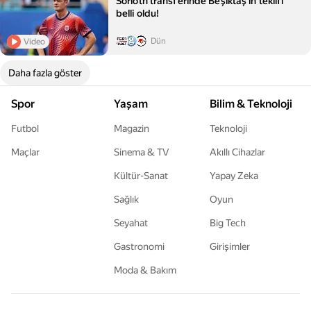
Sörloth transferinde Beşiktaş'ın teklifi
belli oldu!
Dün
Video
Daha fazla göster
Spor
Yaşam
Bilim & Teknoloji
Futbol
Magazin
Teknoloji
Maçlar
Sinema & TV
Akıllı Cihazlar
Kültür-Sanat
Yapay Zeka
Sağlık
Oyun
Seyahat
Big Tech
Gastronomi
Girişimler
Moda & Bakım