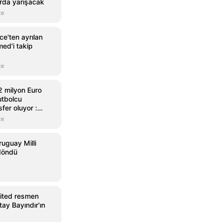
rda yarışacak
ce
ce'ten ayrılan
ed'i takip
ce
2 milyon Euro
utbolcu
fer oluyor :
y çıktı
ce
ruguay Milli
 döndü
ited resmen
ltay Bayındır'ın