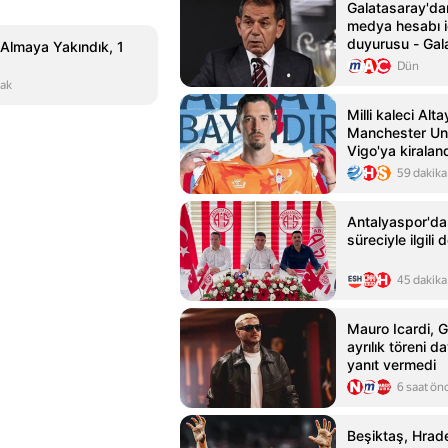
Galatasaray'da
medya hesabı i
duyurusu - Gal
 Almaya Yakındık, 1
Haberleri
Dün
ak
Milli kaleci Alta
Manchester Uni
Vigo'ya kiralan
59 dakika
Antalyaspor'da
süreciyle ilgili
45 dakika
Mauro Icardi, G
ayrılık töreni d
yanıt vermedi
6 saat ön
Beşiktaş, Hrade