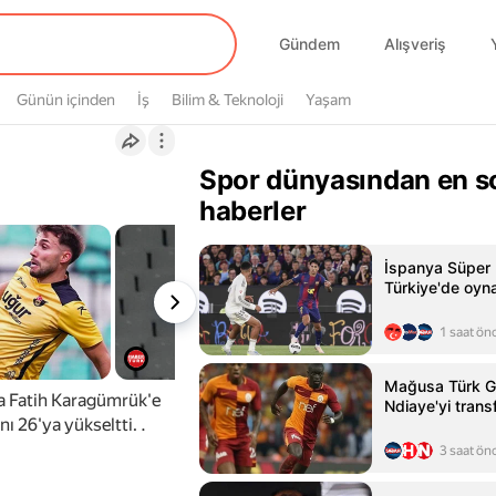
Gündem
Alışveriş
Günün içinden
İş
Bilim & Teknoloji
Yaşam
Spor dünyasından en s
haberler
İspanya Süper
Türkiye'de oyn
1 saat ön
Mağusa Türk G
a Fatih Karagümrük'e
Ndiaye'yi transf
ı 26'ya yükseltti. .
3 saat ön