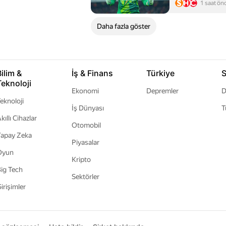
1 saat ön
Daha fazla göster
Bilim &
İş & Finans
Türkiye
S
Teknoloji
Ekonomi
Depremler
D
eknoloji
İş Dünyası
T
kıllı Cihazlar
Otomobil
apay Zeka
Piyasalar
Oyun
Kripto
ig Tech
Sektörler
irişimler