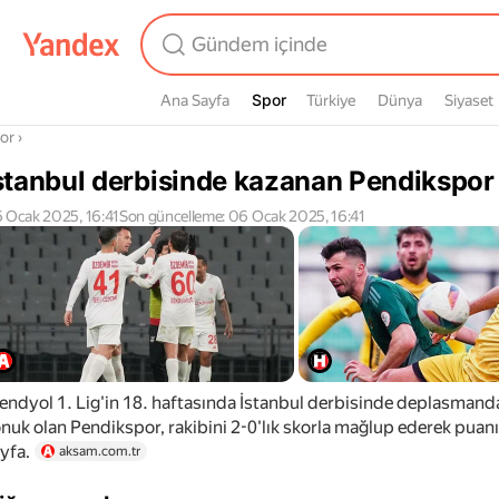
Spor
Ana Sayfa
Spor
Türkiye
Dünya
Siyaset
radasın
or
›
stanbul derbisinde kazanan Pendikspor
 Ocak 2025, 16:41
Son güncelleme: 06 Ocak 2025, 16:41
endyol 1. Lig'in 18. haftasında İstanbul derbisinde deplasmand
nuk olan Pendikspor, rakibini 2-0'lık skorla mağlup ederek puanın
yfa.
aksam.com.tr