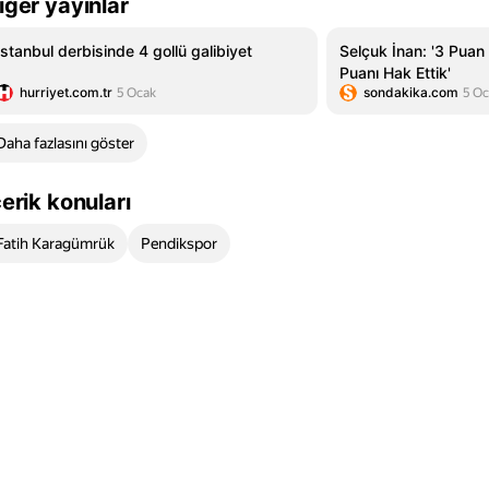
iğer yayınlar
İstanbul derbisinde 4 gollü galibiyet
Selçuk İnan: '3 Puan
Puanı Hak Ettik'
hurriyet.com.tr
sondakika.com
5 Ocak
5 Oc
Daha fazlasını göster
çerik konuları
Fatih Karagümrük
Pendikspor