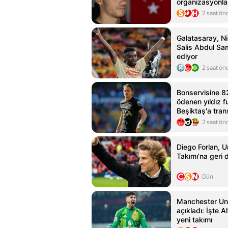
organizasyonla
2 saat ön
Galatasaray, Ni
Salis Abdul Sam
ediyor
2 saat ön
Bonservisine 8
ödenen yıldız f
Beşiktaş'a trans
Italiano'dan ona
2 saat ön
Diego Forlan, U
Takımı'na geri
Dün
Manchester Un
açıkladı: İşte A
yeni takımı