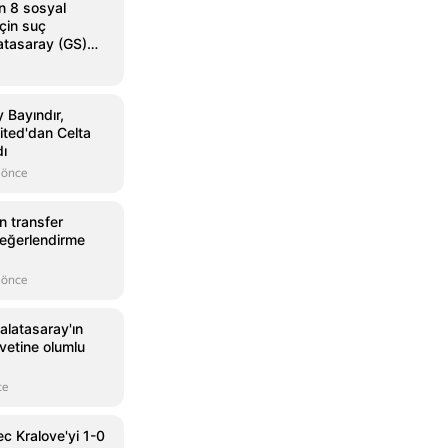
n 8 sosyal
çin suç
atasaray (GS)
y Bayındır,
ted'dan Celta
dı
 önce
n transfer
 değerlendirme
 önce
alatasaray'ın
avetine olumlu
ce
c Kralove'yi 1-0