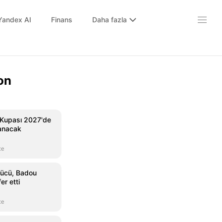
Yandex AI
Finans
Daha fazla
on
 Kupası 2027'de
anacak
ce
ücü, Badou
er etti
ce