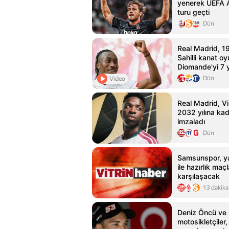
yenerek UEFA A
turu geçti
Dün
Real Madrid, 19
Sahilli kanat o
Diomande'yi 7 yı
etti
Dün
Video
Real Madrid, Vin
2032 yılına ka
imzaladı
Dün
Samsunspor, y
ile hazırlık maç
karşılaşacak
13 dakika
Deniz Öncü ve m
motosikletçiler