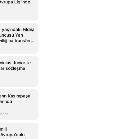
vrupa Ligi'nde
 yaşındaki Fildişi
yuncusu Yan
llığına transfer
icius Junior ile
dar sözleşme
arın Kasımpaşa
larında
 önce
illi
, Avrupa'daki