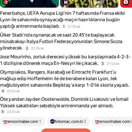
Fenerbahçe, UEFA Avrupa Ligi'nin 7 haftasında Fransa ekibi
Lyon ile sahasında oynayacağı maçın hazırlıklarına bugün
yaptığı antrenmanla başladı.
1
21 Ocak
Ülker Stadı'nda oynanacak ve saat 20.45'te başlayacak
müsabakayı İtalya Futbol Federasyonundan Simone Sozza
yönetecek.
2
22 Ocak
Jose Mourinho, zorluk derecesi yüksek bu karşılaşmada 4-2-3-
1 dizilişine dönerek maça En-Nesyri ile çıkacak.
3
21 Ocak
Olympiakos, Rangers, Karabağ ve Eintracht Frankfurt'u
mağlup edip Hoffenheim ile de berabere kalan Lyon, tek
mağlubiyetini sahasında Beşiktaş'a karşı 1-0'lık skorla yaşadı.
4
22 Ocak
Öte yandan Jayden Oosterwolde, Dominik Livakovic ve İsmail
Yüksek sakatlıkları sebebiyle antrenmanda yer almadı.
5
22 Ocak
ensonhaber.com
1
fotomac.com.tr
2
ensonhaber.com