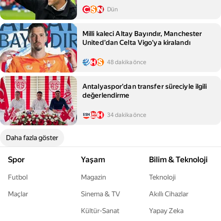
Dün
Milli kaleci Altay Bayındır, Manchester
United'dan Celta Vigo'ya kiralandı
48 dakika önce
Antalyaspor'dan transfer süreciyle ilgili
değerlendirme
34 dakika önce
Daha fazla göster
Spor
Yaşam
Bilim & Teknoloji
Futbol
Magazin
Teknoloji
Maçlar
Sinema & TV
Akıllı Cihazlar
Kültür-Sanat
Yapay Zeka