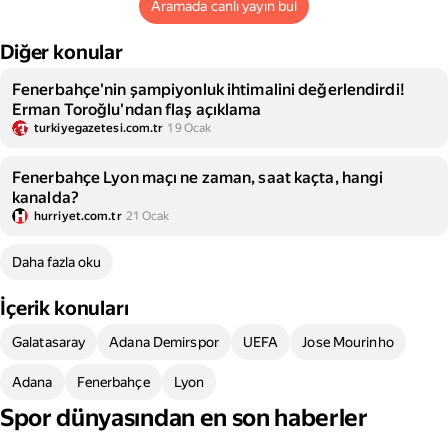
Aramada canlı yayın bul
Diğer konular
Fenerbahçe'nin şampiyonluk ihtimalini değerlendirdi!
Erman Toroğlu'ndan flaş açıklama
turkiyegazetesi.com.tr
19 Ocak
Fenerbahçe Lyon maçı ne zaman, saat kaçta, hangi
kanalda?
hurriyet.com.tr
21 Ocak
Daha fazla oku
İçerik konuları
Galatasaray
Adana Demirspor
UEFA
Jose Mourinho
Adana
Fenerbahçe
Lyon
Spor dünyasından en son haberler