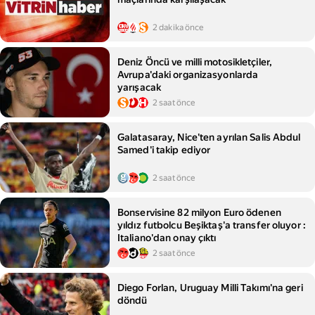
2 dakika önce
Deniz Öncü ve milli motosikletçiler,
Avrupa'daki organizasyonlarda
yarışacak
2 saat önce
Galatasaray, Nice'ten ayrılan Salis Abdul
Samed'i takip ediyor
2 saat önce
Bonservisine 82 milyon Euro ödenen
yıldız futbolcu Beşiktaş'a transfer oluyor :
Italiano'dan onay çıktı
2 saat önce
Diego Forlan, Uruguay Milli Takımı'na geri
döndü