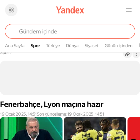
Ana Sayfa
Spor
Spor
Türkiye
Dünya
Siyaset
Günün içinden
Buradasın
Spor
›
Fenerbahçe, Lyon maçına hazır
19 Ocak 2025, 14:51
Son güncelleme: 19 Ocak 2025, 14:51