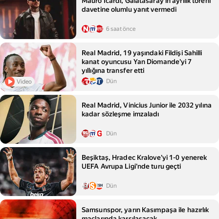
Mauro Icardi, Galatasaray'ın ayrılık töreni
davetine olumlu yanıt vermedi
6 saat önce
Real Madrid, 19 yaşındaki Fildişi Sahilli
kanat oyuncusu Yan Diomande'yi 7
yıllığına transfer etti
Dün
Video
Real Madrid, Vinicius Junior ile 2032 yılına
kadar sözleşme imzaladı
Dün
Beşiktaş, Hradec Kralove'yi 1-0 yenerek
UEFA Avrupa Ligi'nde turu geçti
Dün
Samsunspor, yarın Kasımpaşa ile hazırlık
maçlarında karşılaşacak