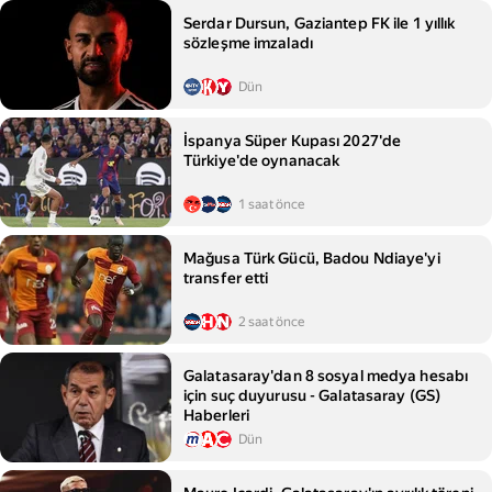
Serdar Dursun, Gaziantep FK ile 1 yıllık
sözleşme imzaladı
Dün
İspanya Süper Kupası 2027'de
Türkiye'de oynanacak
1 saat önce
Mağusa Türk Gücü, Badou Ndiaye'yi
transfer etti
2 saat önce
Galatasaray'dan 8 sosyal medya hesabı
için suç duyurusu - Galatasaray (GS)
Haberleri
Dün